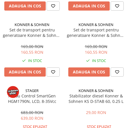
Betoniere si Malaxoare
Depozitare gradina
ADAUGA IN COS
ADAUGA IN COS
Cazane Hobby
Betoniere
Gratare si accesorii
Cazane Basculante
Malaxoare
Piscine
Cazane Stabile
Accesorii betoniere
KONNER & SOHNEN
KONNER & SOHNEN
Echipamente curatenie
Cazane Diamond
Set de transport pentru
Set de transport pentru
Depozitare, transport si protectie
Aparate de spalat cu presiune
generatoare Konner & Sohnen
generatoare Konner & Sohnen
Accesorii cazane tuica
Scari de lucru si schele
KS 6-9D KIT
KS 7 KIT
Aspiratoare
169,00 RON
169,00 RON
Echipamente de ridicat
Freze de zapada
160,55 RON
160,55 RON
Echipamente pentru transport
Masini de maturat
IN STOC
IN STOC
Accesorii pentru depozitare,
Suflante & Aspiratoare frunze
transport
Accesorii echipamente curatenie
ADAUGA IN COS
ADAUGA IN COS
Tehnica diamantata
Unelte de gradinarit
Masini de carotat
Dispozitive de imprastiat si
STAGER
KONNER & SOHNEN
Masini de canelat
semanat
Panou Control SmartGen
Stabilizator diesel Konner &
Carote diamantate
Unelte taiat
HGM1790N, LCD, 8-35Vcc
Sohnen KS D-STAB 60, 0.25 L
Discuri diamantate
Lopeti pentru zapada
683,00 RON
29,00 RON
Freze diamantate
Roabe si carucioare
639,00 RON
Masini de sapat
Sere si solarii
STOC EPUIZAT
STOC EPUIZAT