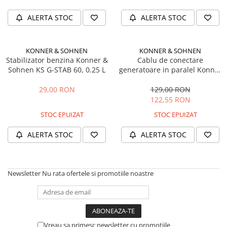
Plase si folii pentru gradinarit
Masini de sapat santuri (Trenchere)
Alte unelte de gradinarit
ALERTA STOC
ALERTA STOC
Foreze pentru subtraversari
Echipamente de protectie pentru
Accesorii pentru santier
gradina
Tubulatura evacuare deseuri
KONNER & SOHNEN
KONNER & SOHNEN
Casti de protectie
Stabilizator benzina Konner &
Parapeti rutieri
Cablu de conectare
Manusi de lucru
Sohnen KS G-STAB 60, 0.25 L
generatoare in paralel Konner
Arzatoare izolatii cu gaz
& Sohnen KSB PC-1
Ochelari de protectie
29,00 RON
129,00 RON
Electrice si Iluminat
122,55 RON
Sisteme fotovoltaice
STOC EPUIZAT
STOC EPUIZAT
Prize & Prelungitoare
ALERTA STOC
ALERTA STOC
Newsletter
Nu rata ofertele si promotiile noastre
Vreau sa primesc newsletter cu promotiile