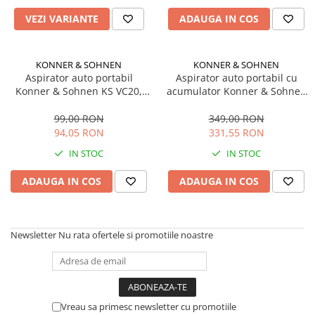
Sisteme combinate &
multifunctionale
VEZI VARIANTE
ADAUGA IN COS
Tocatoare de crengi si resturi
vegetale
KONNER & SOHNEN
KONNER & SOHNEN
Tractoare si Utilaje agricole
Aspirator auto portabil
Aspirator auto portabil cu
Accesorii utilaje de gradina
Konner & Sohnen KS VC20,
acumulator Konner & Sohnen
Articole de bucatarie
12V, 120 W, filtru HEPA, lampa
KS VC10, 3x2000 mAh, 120 W,
LED
baterii reincarcabile, recipient
99,00 RON
349,00 RON
Afumatoare
200 ml, 2 moduri functionare,
94,05 RON
331,55 RON
Aparate de vidat
lampa LED integrata, 3 nivele
IN STOC
IN STOC
de filtrare
Feliatoare
Masini de framantat aluat
ADAUGA IN COS
ADAUGA IN COS
Masini de taitei
Masini de tocat carne
Masini de umplut carnati
Newsletter
Nu rata ofertele si promotiile noastre
Razatoare branzeturi
Storcatoare de rosii
Accesorii articole de bucatarie
Vreau sa primesc newsletter cu promotiile
Gradina & Terasa