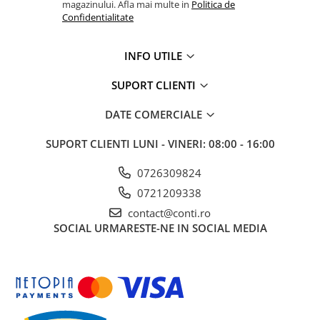
magazinului. Afla mai multe in
Politica de
Mobilier gradina
Confidentialitate
Depozitare gradina
Gratare si accesorii
INFO UTILE
Piscine
SUPORT CLIENTI
Echipamente curatenie
Aparate de spalat cu presiune
DATE COMERCIALE
Aspiratoare
SUPORT CLIENTI
LUNI - VINERI: 08:00 - 16:00
Freze de zapada
Masini de maturat
0726309824
Suflante & Aspiratoare frunze
0721209338
Accesorii echipamente curatenie
contact@conti.ro
Unelte de gradinarit
SOCIAL
URMARESTE-NE IN SOCIAL MEDIA
Dispozitive de imprastiat si
semanat
Unelte taiat
Lopeti pentru zapada
Roabe si carucioare