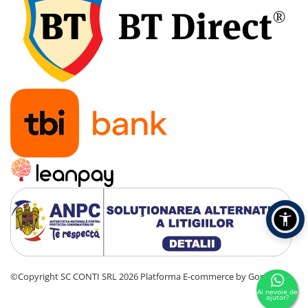
Sere si solarii
Plase si folii pentru gradinarit
Alte unelte de gradinarit
Echipamente de protectie pentru
gradina
Casti de protectie
Manusi de lucru
Ochelari de protectie
Electrice si Iluminat
Sisteme fotovoltaice
Prize & Prelungitoare
Constructii
Masini de taiat
Masini de taiat beton / asfalt
Masini de taiat gresie / faianta
©Copyright SC CONTI SRL 2026
Platforma E-commerce by Gomag
Masini de taiat caramida
Ai nevoie de
ajutor?
Motodebitatoare