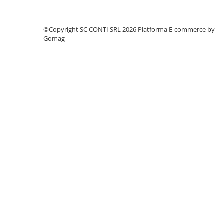
Accesorii pentru depozitare,
transport
Tehnica diamantata
©Copyright SC CONTI SRL 2026
Platforma E-commerce by
Gomag
Masini de carotat
Masini de canelat
Carote diamantate
Discuri diamantate
Freze diamantate
Masini de sapat
Masini de sapat santuri (Trenchere)
Foreze pentru subtraversari
Accesorii pentru santier
Tubulatura evacuare deseuri
Parapeti rutieri
Arzatoare izolatii cu gaz
Scule si unelte
Scule electrice