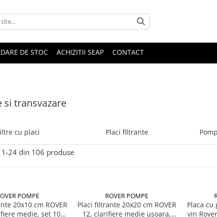
IDARE DE STOC
ACHIZITII SEAP
CONTACT
e si transvazare
iltre cu placi
Placi filtrante
Pomp
1-
24
din
106
produse
ROVER POMPE
ROVER POMPE
trante 20x10 cm ROVER
Placi filtrante 20x20 cm ROVER
Placa cu 
ifiere medie, set 10
12, clarifiere medie usoara,
vin Rove