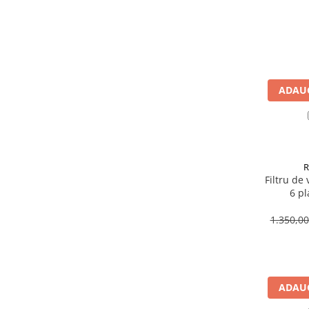
Sisteme combinate &
multifunctionale
Tocatoare de crengi si resturi
vegetale
Tractoare si Utilaje agricole
Accesorii utilaje de gradina
ADAUG
Articole de bucatarie
Afumatoare
Aparate de vidat
Feliatoare
Masini de framantat aluat
Filtru de
6 pl
Masini de taitei
Masini de tocat carne
1.350,0
Masini de umplut carnati
Razatoare branzeturi
Storcatoare de rosii
Accesorii articole de bucatarie
ADAUG
Gradina & Terasa