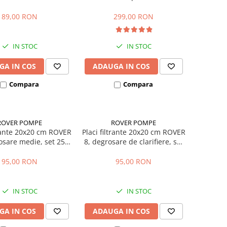
rosie
89,00 RON
299,00 RON
IN STOC
IN STOC
GA IN COS
ADAUGA IN COS
Compara
Compara
ROVER POMPE
ROVER POMPE
trante 20x20 cm ROVER
Placi filtrante 20x20 cm ROVER
osare medie, set 25
8, degrosare de clarifiere, set
buc
25 buc
95,00 RON
95,00 RON
IN STOC
IN STOC
GA IN COS
ADAUGA IN COS