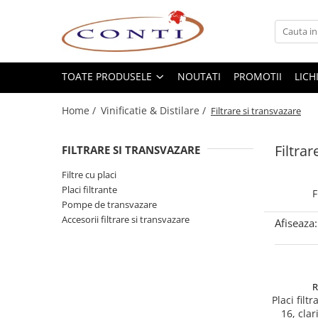
Toate Produsele
Casa si Gradina
TOATE PRODUSELE
NOUTATI
PROMOTII
LICH
Utilaje pentru gradina si accesorii
Home /
Vinificatie & Distilare /
Filtrare si transvazare
Atomizoare si Pulverizatoare
Despicatoare de lemne
Filtrar
FILTRARE SI TRANSVAZARE
Drujbe si fierastraie cu lant
Fierastraie pentru busteni
Filtre cu placi
Placi filtrante
Foarfeci de gradina
F
Pompe de transvazare
Masini de tuns iarba si accesorii
Accesorii filtrare si transvazare
Afiseaza:
Motocoase si accesorii
Motocositori
Motosape si Motocultoare
Motoburghie
Placi fil
Masini de batut stalpi
16, clar