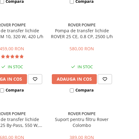
Compara
Compara
ROVER POMPE
ROVER POMPE
de transfer lichide
Pompa de transfer lichide
M 10, 320 W, 420 L/h
ROVER 25 CE, 0.8 CP, 2500 L/h
459,00 RON
580,00 RON
IN STOC
IN STOC
GA IN COS
ADAUGA IN COS
Compara
Compara
ROVER POMPE
ROVER POMPE
de transfer lichide
Suport pentru filtru Rover
25 By-Pass, 550 W,
Colombo
200-2400 L/h
680,00 RON
389,00 RON