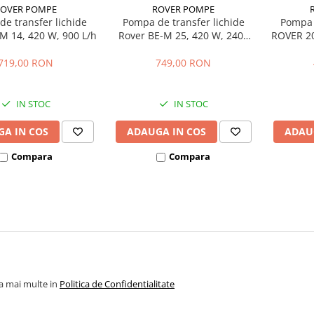
ROVER POMPE
ROVER POMPE
e transfer lichide
Pompa de transfer lichide
Pompa 
M 14, 420 W, 900 L/h
Rover BE-M 25, 420 W, 2400
ROVER 20
L/h
719,00 RON
749,00 RON
IN STOC
IN STOC
A IN COS
ADAUGA IN COS
ADAU
Compara
Compara
la mai multe in
Politica de Confidentialitate