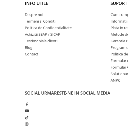
INFO UTILE
SUPORT 
Echipamente marcaje rutiere
Accesorii sisteme pompare
Despre noi
Cum cum
Termeni si Conditii
Informatii
Compactoare
Politica de Confidentialitate
Plata in ra
Maiuri compactoare
Achizitii SEAP / SICAP
Metode de
Placi compactoare unidirectionale
Testimoniale clienti
Garantia 
Placi compactoare reversibile
Blog
Program de
Cilindri vibrocompactori
Contact
Politica d
Accesorii compactoare
Formular 
Formular 
Betoniere si Malaxoare
Solutionare
Betoniere
ANPC
Malaxoare
Accesorii betoniere
SOCIAL
URMARESTE-NE IN SOCIAL MEDIA
Depozitare, transport si protectie
Scari de lucru si schele
Echipamente de ridicat
Echipamente pentru transport