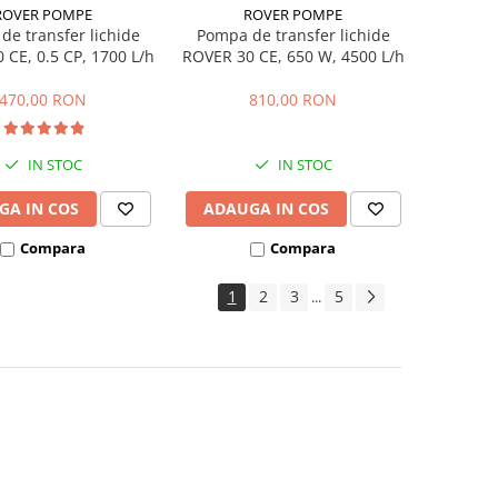
ROVER POMPE
ROVER POMPE
de transfer lichide
Pompa de transfer lichide
 CE, 0.5 CP, 1700 L/h
ROVER 30 CE, 650 W, 4500 L/h
470,00 RON
810,00 RON
IN STOC
IN STOC
GA IN COS
ADAUGA IN COS
Compara
Compara
1
2
3
5
...