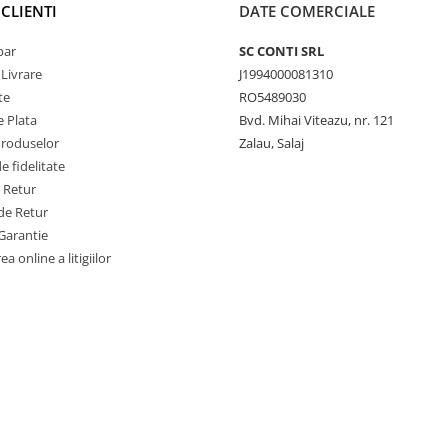
CLIENTI
DATE COMERCIALE
par
SC CONTI SRL
 Livrare
J1994000081310
te
RO5489030
 Plata
Bvd. Mihai Viteazu, nr. 121
Produselor
Zalau, Salaj
 fidelitate
e Retur
de Retur
Garantie
a online a litigiilor