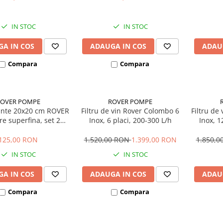
IN STOC
IN STOC
A IN COS
ADAUGA IN COS
ADAU
Compara
Compara
ROVER POMPE
ROVER POMPE
trante 20x20 cm ROVER
Filtru de vin Rover Colombo 6
Filtru de
are superfina, set 25
Inox, 6 placi, 200-300 L/h
Inox, 1
buc
125,00 RON
1.520,00 RON
1.399,00 RON
1.850,
IN STOC
IN STOC
A IN COS
ADAUGA IN COS
ADAU
Compara
Compara