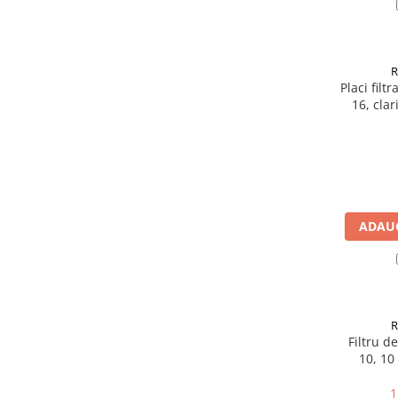
Mobilier gradina
Depozitare gradina
Gratare si accesorii
Piscine
Placi fil
16, clar
Echipamente curatenie
Aparate de spalat cu presiune
Aspiratoare
Freze de zapada
Masini de maturat
ADAUG
Suflante & Aspiratoare frunze
Accesorii echipamente curatenie
Unelte de gradinarit
Dispozitive de imprastiat si
semanat
Filtru d
Unelte taiat
10, 10
Lopeti pentru zapada
Roabe si carucioare
1