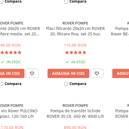
Compara
Compara
ROVER POMPE
ROVER POMPE
trante 20x20 cm ROVER
Placi filtrante 20x20 cm ROVER
Pompa 
ifiere medie, set 25
20, filtrare fina, set 25 buc
Rover BE-
buc
99,00 RON
110,00 RON
IN STOC
IN STOC
A IN COS
ADAUGA IN COS
ADAU
Compara
Compara
ROVER POMPE
ROVER POMPE
e vin Rover PULCINO
Pompa de transfer lichide
Pompa 
 placi, 120-160 L/h
ROVER 35 CE, 650 W, 4500 L/h
ROVER 
1
.170,00 RON
890,00 RON