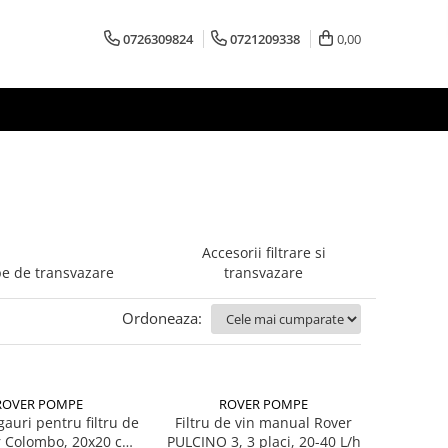
0726309824
0721209338
0,00
Accesorii filtrare si
e de transvazare
transvazare
Ordoneaza:
ROVER POMPE
ROVER POMPE
gauri pentru filtru de
Filtru de vin manual Rover
r Colombo, 20x20 cm,
PULCINO 3, 3 placi, 20-40 L/h