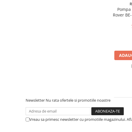
Masini de prelucrat fier-beton
Pompa d
Ghilotine
Rover BE-
Placi extra mari
Accesorii masini de taiat
Finisare si Prelucrare suprafete
Elicoptere pardoseala
Vibratoare beton
ADAUG
Rigle vibrante
Scarificatoare beton
Aplicatoare cu banda
Slefuitoare pereti
Accesorii prelucrare suprafete
Sisteme pompare
Newsletter
Nu rata ofertele si promotiile noastre
Pompe pentru zugravit si vopsit
Masini de tencuit
Vreau sa primesc newsletter cu promotiile magazinului. Af
Pompe glet cu snec
Pompe spuma poliuretanica