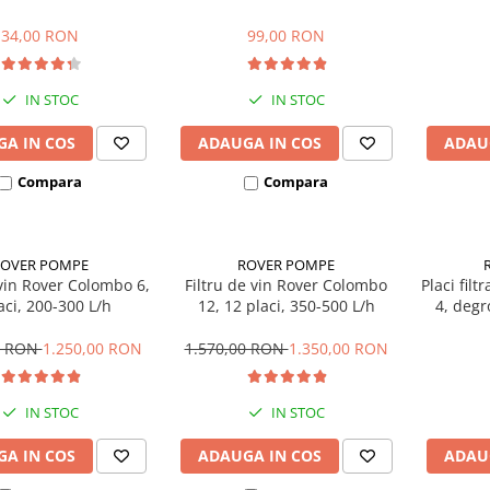
buc
set 25 buc
34,00 RON
99,00 RON
IN STOC
IN STOC
A IN COS
ADAUGA IN COS
ADAU
Compara
Compara
ROVER POMPE
ROVER POMPE
 vin Rover Colombo 6,
Filtru de vin Rover Colombo
Placi fil
aci, 200-300 L/h
12, 12 placi, 350-500 L/h
4, degr
0 RON
1.250,00 RON
1.570,00 RON
1.350,00 RON
IN STOC
IN STOC
A IN COS
ADAUGA IN COS
ADAU