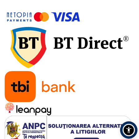
Accesorii pentru depozitare,
transport
Tehnica diamantata
Masini de carotat
Masini de canelat
Carote diamantate
Discuri diamantate
Freze diamantate
Masini de sapat
Masini de sapat santuri (Trenchere)
Foreze pentru subtraversari
Accesorii pentru santier
Tubulatura evacuare deseuri
Parapeti rutieri
Arzatoare izolatii cu gaz
Scule si unelte
Scule electrice