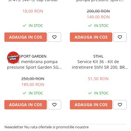
Garden SG CARRETILLA 4T
Masini de prelucrat fier-beton
18,00 RON
200,00 RON
Ghilotine
149,00 RON
Placi extra mari
IN STOC
IN STOC
Accesorii masini de taiat
Finisare si Prelucrare suprafete
ADAUGA IN COS
ADAUGA IN COS
Elicoptere pardoseala
Vibratoare beton
SPORT GARDEN
STIHL
Rigle vibrante
Capac membrana pompa
Service Kit 36 - Kit de
presiune Sport Garden SG
intretinere Stihl SR 200, BR
Scarificatoare beton
CARRETILLA 4T
200, BG 56, BG 86, SH 56, SH
Aplicatoare cu banda
86
250,00 RON
51,50 RON
Slefuitoare pereti
189,00 RON
Accesorii prelucrare suprafete
IN STOC
IN STOC
Sisteme pompare
ADAUGA IN COS
ADAUGA IN COS
Pompe pentru zugravit si vopsit
Masini de tencuit
Pompe glet cu snec
Newsletter
Nu rata ofertele si promotiile noastre
Pompe spuma poliuretanica