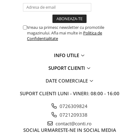
Echipamente marcaje rutiere
Accesorii sisteme pompare
Compactoare
Vreau sa primesc newsletter cu promotiile
magazinului. Afla mai multe in
Politica de
Maiuri compactoare
Confidentialitate
Placi compactoare unidirectionale
Placi compactoare reversibile
INFO UTILE
Cilindri vibrocompactori
Accesorii compactoare
SUPORT CLIENTI
Betoniere si Malaxoare
DATE COMERCIALE
Betoniere
Malaxoare
SUPORT CLIENTI
LUNI - VINERI: 08:00 - 16:00
Accesorii betoniere
0726309824
Depozitare, transport si protectie
0721209338
Scari de lucru si schele
contact@conti.ro
Echipamente de ridicat
SOCIAL
URMARESTE-NE IN SOCIAL MEDIA
Echipamente pentru transport