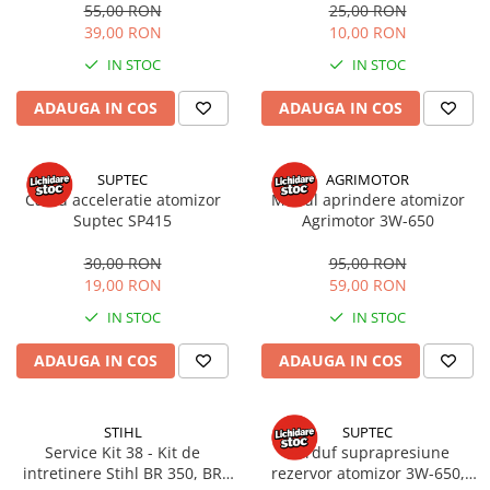
55,00 RON
25,00 RON
Mobilier gradina
39,00 RON
10,00 RON
Depozitare gradina
IN STOC
IN STOC
Gratare si accesorii
Piscine
ADAUGA IN COS
ADAUGA IN COS
Echipamente curatenie
Aparate de spalat cu presiune
SUPTEC
AGRIMOTOR
Aspiratoare
Cablu acceleratie atomizor
Modul aprindere atomizor
Suptec SP415
Agrimotor 3W-650
Freze de zapada
Masini de maturat
30,00 RON
95,00 RON
Suflante & Aspiratoare frunze
19,00 RON
59,00 RON
Accesorii echipamente curatenie
IN STOC
IN STOC
Unelte de gradinarit
ADAUGA IN COS
ADAUGA IN COS
Dispozitive de imprastiat si
semanat
Unelte taiat
STIHL
SUPTEC
Service Kit 38 - Kit de
Burduf suprapresiune
Lopeti pentru zapada
intretinere Stihl BR 350, BR
rezervor atomizor 3W-650,
Roabe si carucioare