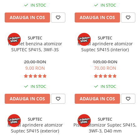
Sisteme combinate &
IN STOC
IN STOC
multifunctionale
Tocatoare de crengi si resturi
ADAUGA IN COS
ADAUGA IN COS
vegetale
Tractoare si Utilaje agricole
Accesorii utilaje de gradina
SUPTEC
SUPTEC
Robinet benzina atomizor
Modul aprindere atomizor
Articole de bucatarie
SUPTEC SP415, 3WF-3S
Suptec SP415 (interior)
Afumatoare
20,00 RON
109,00 RON
Aparate de vidat
9,00 RON
70,00 RON
Feliatoare
Masini de framantat aluat
IN STOC
IN STOC
Masini de taitei
Masini de tocat carne
ADAUGA IN COS
ADAUGA IN COS
Masini de umplut carnati
Razatoare branzeturi
SUPTEC
SUPTEC
Storcatoare de rosii
Modul aprindere atomizor
Piston atomizor Suptec SP415,
Accesorii articole de bucatarie
Suptec SP415 (exterior)
3WF-3, D40 mm
Gradina & Terasa