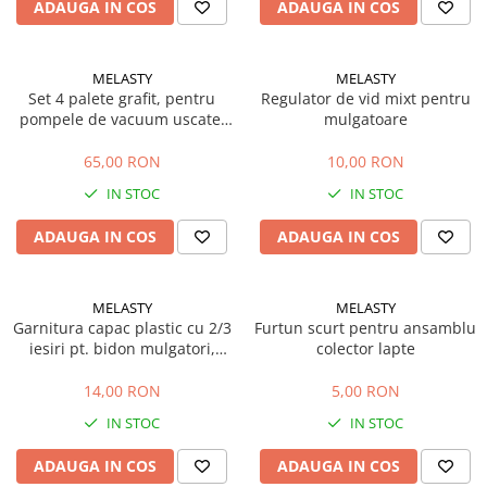
Sisteme combinate &
ADAUGA IN COS
ADAUGA IN COS
multifunctionale
Tocatoare de crengi si resturi
vegetale
MELASTY
MELASTY
Set 4 palete grafit, pentru
Regulator de vid mixt pentru
Tractoare si Utilaje agricole
pompele de vacuum uscate,
mulgatoare
Accesorii utilaje de gradina
70x43x4.9 mm
Articole de bucatarie
65,00 RON
10,00 RON
Afumatoare
IN STOC
IN STOC
Aparate de vidat
ADAUGA IN COS
ADAUGA IN COS
Feliatoare
Masini de framantat aluat
Masini de taitei
MELASTY
MELASTY
Garnitura capac plastic cu 2/3
Furtun scurt pentru ansamblu
Masini de tocat carne
iesiri pt. bidon mulgatori,
colector lapte
Masini de umplut carnati
D.180 mm
Razatoare branzeturi
14,00 RON
5,00 RON
Storcatoare de rosii
IN STOC
IN STOC
Accesorii articole de bucatarie
ADAUGA IN COS
ADAUGA IN COS
Gradina & Terasa