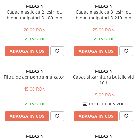
Sere si solarii
MELASTY
MELASTY
Capac plastic cu 2 iesiri pt.
Capac plastic cu 3 iesiri pt.
Plase si folii pentru gradinarit
bidon mulgatori D.180 mm
bidon mulgatori D.210 mm
Alte unelte de gradinarit
Echipamente de protectie pentru
20,00 RON
25,00 RON
gradina
IN STOC
IN STOC
Casti de protectie
ADAUGA IN COS
ADAUGA IN COS
Manusi de lucru
Ochelari de protectie
Electrice si Iluminat
MELASTY
MELASTY
Filtru de aer pentru mulgatori
Capac si garnitura butelie vid
Sisteme fotovoltaice
16 L
Prize & Prelungitoare
45,00 RON
15,00 RON
Constructii
Masini de taiat
IN STOC
IN STOC FURNIZOR
Masini de taiat beton / asfalt
ADAUGA IN COS
ADAUGA IN COS
Masini de taiat gresie / faianta
Masini de taiat caramida
MELASTY
MELASTY
Motodebitatoare