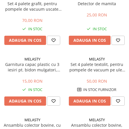
Set 4 palete grafit, pentru
Detector de mamita
Masini de prelucrat fier-beton
pompele de vacuum uscate,
Ghilotine
80x43x4.9 mm
25,00 RON
70,00 RON
Placi extra mari
Accesorii masini de taiat
IN STOC
IN STOC
Finisare si Prelucrare suprafete
ADAUGA IN COS
ADAUGA IN COS
Elicoptere pardoseala
Vibratoare beton
MELASTY
MELASTY
Rigle vibrante
Garnitura capac plastic cu 3
Set 4 palete textolit, pentru
Scarificatoare beton
iesiri pt. bidon mulgatori,
pompele de vacuum pe ulei,
Aplicatoare cu banda
D.210 mm
80x43x4.9 mm
15,00 RON
50,00 RON
Slefuitoare pereti
IN STOC
IN STOC FURNIZOR
Accesorii prelucrare suprafete
Sisteme pompare
ADAUGA IN COS
ADAUGA IN COS
Pompe pentru zugravit si vopsit
Masini de tencuit
MELASTY
MELASTY
Pompe glet cu snec
Ansamblu colector bovine, cu
Ansamblu colector bovine,
Pompe spuma poliuretanica