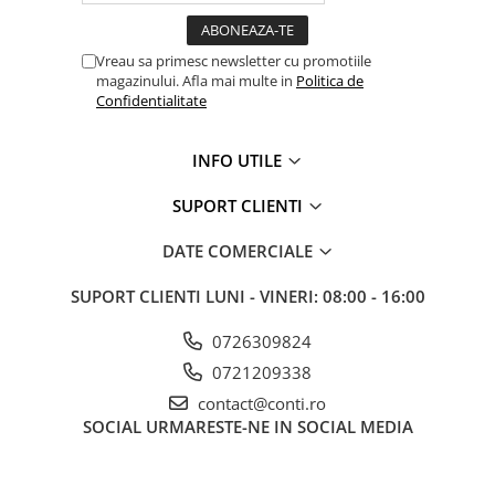
Accesorii pentru depozitare,
transport
Tehnica diamantata
Vreau sa primesc newsletter cu promotiile
magazinului. Afla mai multe in
Politica de
Masini de carotat
Confidentialitate
Masini de canelat
Carote diamantate
INFO UTILE
Discuri diamantate
SUPORT CLIENTI
Freze diamantate
Masini de sapat
DATE COMERCIALE
Masini de sapat santuri (Trenchere)
SUPORT CLIENTI
LUNI - VINERI: 08:00 - 16:00
Foreze pentru subtraversari
Accesorii pentru santier
0726309824
Tubulatura evacuare deseuri
0721209338
Parapeti rutieri
contact@conti.ro
Arzatoare izolatii cu gaz
SOCIAL
URMARESTE-NE IN SOCIAL MEDIA
Scule si unelte
Scule electrice