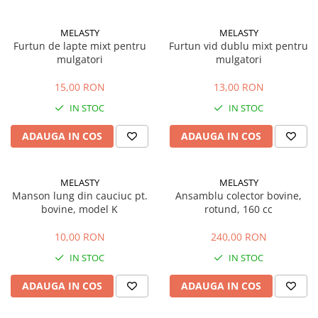
Mobilier gradina
Depozitare gradina
MELASTY
MELASTY
Furtun de lapte mixt pentru
Furtun vid dublu mixt pentru
Gratare si accesorii
mulgatori
mulgatori
Piscine
15,00 RON
13,00 RON
Echipamente curatenie
IN STOC
IN STOC
Aparate de spalat cu presiune
Aspiratoare
ADAUGA IN COS
ADAUGA IN COS
Freze de zapada
Masini de maturat
MELASTY
MELASTY
Suflante & Aspiratoare frunze
Manson lung din cauciuc pt.
Ansamblu colector bovine,
Accesorii echipamente curatenie
bovine, model K
rotund, 160 cc
Unelte de gradinarit
10,00 RON
240,00 RON
Dispozitive de imprastiat si
semanat
IN STOC
IN STOC
Unelte taiat
ADAUGA IN COS
ADAUGA IN COS
Lopeti pentru zapada
Roabe si carucioare