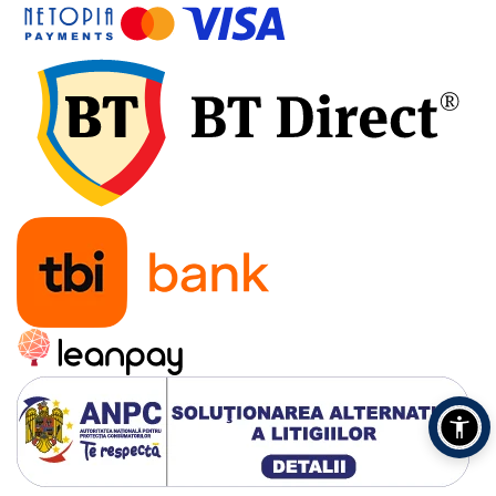
Amestecatoare
Ciocane demolatoare
Ciocane rotopercutoare
Fierastraie electrice
Masini de frezat
Masini de gaurit si insurubat
Masini de insurubat cu impact
Masini de legat fier-beton
Pistoale de vopsit
Polizoare
Rindele electrice
Slefuitoare
Suflante cu aer cald
Strunguri
Accesorii scule electrice
Scule de mana
Truse de scule universale