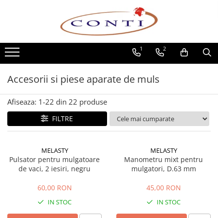
Toate Produsele
1
2
Casa si Gradina
Utilaje pentru gradina si accesorii
Accesorii si piese aparate de muls
Atomizoare si Pulverizatoare
Despicatoare de lemne
Afiseaza:
1-
22
din
22
produse
Drujbe si fierastraie cu lant
Fierastraie pentru busteni
FILTRE
Foarfeci de gradina
Masini de tuns iarba si accesorii
MELASTY
MELASTY
Motocoase si accesorii
Pulsator pentru mulgatoare
Manometru mixt pentru
Motocositori
de vaci, 2 iesiri, negru
mulgatori, D.63 mm
Motosape si Motocultoare
60,00 RON
45,00 RON
Motoburghie
IN STOC
IN STOC
Masini de batut stalpi