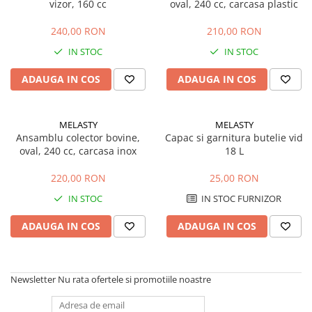
vizor, 160 cc
oval, 240 cc, carcasa plastic
Echipamente marcaje rutiere
240,00 RON
210,00 RON
Accesorii sisteme pompare
IN STOC
IN STOC
Compactoare
Maiuri compactoare
ADAUGA IN COS
ADAUGA IN COS
Placi compactoare unidirectionale
Placi compactoare reversibile
MELASTY
MELASTY
Cilindri vibrocompactori
Ansamblu colector bovine,
Capac si garnitura butelie vid
Accesorii compactoare
oval, 240 cc, carcasa inox
18 L
Betoniere si Malaxoare
220,00 RON
25,00 RON
Betoniere
IN STOC
IN STOC FURNIZOR
Malaxoare
Accesorii betoniere
ADAUGA IN COS
ADAUGA IN COS
Depozitare, transport si protectie
Scari de lucru si schele
Newsletter
Nu rata ofertele si promotiile noastre
Echipamente de ridicat
Echipamente pentru transport