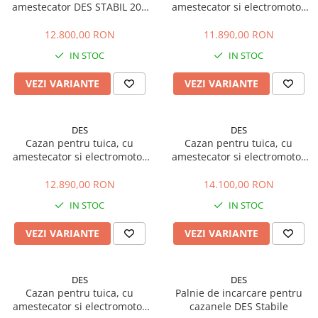
Plase si folii pentru gradinarit
Masini de sapat santuri (Trenchere)
amestecator DES STABIL 200
amestecator si electromotor
litri
DES STABIL 120 litri
Alte unelte de gradinarit
Foreze pentru subtraversari
12.800,00 RON
11.890,00 RON
Echipamente de protectie pentru
Accesorii pentru santier
IN STOC
IN STOC
gradina
Tubulatura evacuare deseuri
Casti de protectie
VEZI VARIANTE
VEZI VARIANTE
Parapeti rutieri
Manusi de lucru
Arzatoare izolatii cu gaz
Ochelari de protectie
DES
DES
Electrice si Iluminat
Cazan pentru tuica, cu
Cazan pentru tuica, cu
Sisteme fotovoltaice
amestecator si electromotor
amestecator si electromotor
DES STABIL 160 litri
DES STABIL 200 litri
Prize & Prelungitoare
12.890,00 RON
14.100,00 RON
IN STOC
IN STOC
VEZI VARIANTE
VEZI VARIANTE
DES
DES
Cazan pentru tuica, cu
Palnie de incarcare pentru
amestecator si electromotor
cazanele DES Stabile