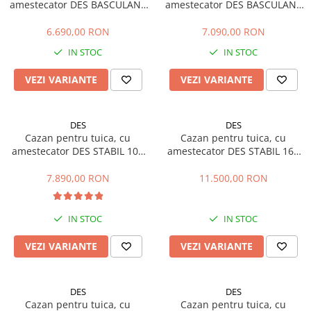
Betoniere si Malaxoare
amestecator DES BASCULANT
amestecator DES BASCULANT
Depozitare gradina
Cazane Hobby
80 litri
100 litri
Betoniere
Gratare si accesorii
6.690,00 RON
7.090,00 RON
Cazane Basculante
Malaxoare
Piscine
Cazane Stabile
IN STOC
IN STOC
Accesorii betoniere
Echipamente curatenie
Cazane Diamond
Depozitare, transport si protectie
VEZI VARIANTE
VEZI VARIANTE
Aparate de spalat cu presiune
Accesorii cazane tuica
Scari de lucru si schele
Aspiratoare
Echipamente de ridicat
Freze de zapada
DES
DES
Echipamente pentru transport
Masini de maturat
Cazan pentru tuica, cu
Cazan pentru tuica, cu
amestecator DES STABIL 100
amestecator DES STABIL 160
Accesorii pentru depozitare,
Suflante & Aspiratoare frunze
litri
litri
transport
Accesorii echipamente curatenie
7.890,00 RON
11.500,00 RON
Tehnica diamantata
Unelte de gradinarit
Masini de carotat
Dispozitive de imprastiat si
IN STOC
IN STOC
Masini de canelat
semanat
Carote diamantate
Unelte taiat
VEZI VARIANTE
VEZI VARIANTE
Discuri diamantate
Lopeti pentru zapada
Freze diamantate
Roabe si carucioare
DES
DES
Masini de sapat
Sere si solarii
Cazan pentru tuica, cu
Cazan pentru tuica, cu