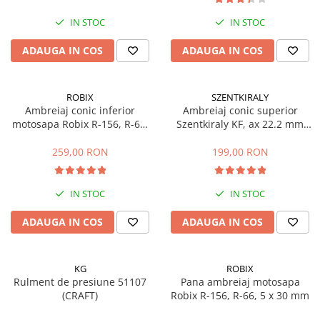
Sere si solarii
IN STOC
IN STOC
Plase si folii pentru gradinarit
Alte unelte de gradinarit
ADAUGA IN COS
ADAUGA IN COS
Echipamente de protectie pentru
gradina
ROBIX
SZENTKIRALY
Casti de protectie
Ambreiaj conic inferior
Ambreiaj conic superior
Manusi de lucru
motosapa Robix R-156, R-66,
Szentkiraly KF, ax 22.2 mm
R-116
(model mic)
Ochelari de protectie
259,00 RON
199,00 RON
Electrice si Iluminat
Sisteme fotovoltaice
IN STOC
IN STOC
Prize & Prelungitoare
Constructii
ADAUGA IN COS
ADAUGA IN COS
Masini de taiat
Masini de taiat beton / asfalt
KG
ROBIX
Masini de taiat gresie / faianta
Rulment de presiune 51107
Pana ambreiaj motosapa
(CRAFT)
Robix R-156, R-66, 5 x 30 mm
Masini de taiat caramida
Motodebitatoare