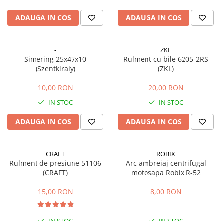
Sisteme combinate &
multifunctionale
ADAUGA IN COS
ADAUGA IN COS
Tocatoare de crengi si resturi
vegetale
Tractoare si Utilaje agricole
-
ZKL
Simering 25x47x10
Rulment cu bile 6205-2RS
Accesorii utilaje de gradina
(Szentkiraly)
(ZKL)
Articole de bucatarie
Afumatoare
10,00 RON
20,00 RON
Aparate de vidat
IN STOC
IN STOC
Feliatoare
ADAUGA IN COS
ADAUGA IN COS
Masini de framantat aluat
Masini de taitei
Masini de tocat carne
CRAFT
ROBIX
Rulment de presiune 51106
Arc ambreiaj centrifugal
Masini de umplut carnati
(CRAFT)
motosapa Robix R-52
Razatoare branzeturi
Storcatoare de rosii
15,00 RON
8,00 RON
Accesorii articole de bucatarie
Gradina & Terasa
IN STOC
IN STOC