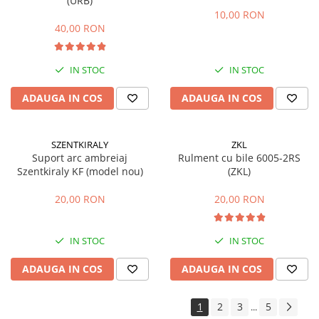
(URB)
Accesorii pentru depozitare,
10,00 RON
transport
40,00 RON
Tehnica diamantata
Masini de carotat
IN STOC
IN STOC
Masini de canelat
Carote diamantate
ADAUGA IN COS
ADAUGA IN COS
Discuri diamantate
Freze diamantate
SZENTKIRALY
ZKL
Masini de sapat
Suport arc ambreiaj
Rulment cu bile 6005-2RS
Szentkiraly KF (model nou)
(ZKL)
Masini de sapat santuri (Trenchere)
Foreze pentru subtraversari
20,00 RON
20,00 RON
Accesorii pentru santier
Tubulatura evacuare deseuri
IN STOC
IN STOC
Parapeti rutieri
ADAUGA IN COS
ADAUGA IN COS
Arzatoare izolatii cu gaz
Scule si unelte
1
2
3
5
...
Scule electrice