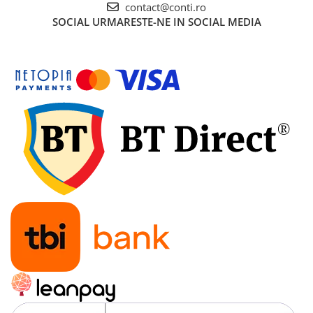
contact@conti.ro
Gletiere
SOCIAL
URMARESTE-NE IN SOCIAL MEDIA
Scule prelucrare placi ceramice
Motoare
Motoare termice
Generatoare de curent
Generatoare digitale/Inverter
Generatoare uz general
Generatoare de curent continuu
Generatoare insonorizate
Generatoare pentru sudura
Automatizari generatoare
Incarcatoare portabile
Statii de incarcare portabile
Statii de incarcare de mare putere
Baterii LiFePO4 (litiu-fosfat de fier)
Turnuri de lumina