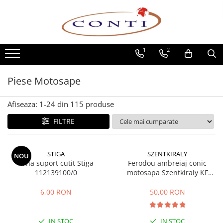
Toate Produsele
1
2
Casa si Gradina
Utilaje pentru gradina si accesorii
Piese Motosape
Atomizoare si Pulverizatoare
Despicatoare de lemne
Afiseaza:
1-
24
din
115
produse
Drujbe si fierastraie cu lant
Fierastraie pentru busteni
FILTRE
Foarfeci de gradina
Masini de tuns iarba si accesorii
STIGA
SZENTKIRALY
NOU
Motocoase si accesorii
Pana suport cutit Stiga
Ferodou ambreiaj conic
Motocositori
112139100/0
motosapa Szentkiraly KF
(model mic)
Motosape si Motocultoare
6,00 RON
50,00 RON
Motoburghie
Masini de batut stalpi
IN STOC
IN STOC