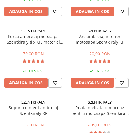
Mobilier gradina
ADAUGA IN COS
ADAUGA IN COS
Depozitare gradina
Gratare si accesorii
Piscine
SZENTKIRALY
SZENTKIRALY
Furca ambreiaj motosapa
Arc ambreiaj inferior
Echipamente curatenie
Szentkiraly tip KF, material
motosapa Szentkiraly KF
Aparate de spalat cu presiune
aluminiu
79,00 RON
20,00 RON
Aspiratoare
Freze de zapada
Masini de maturat
IN STOC
IN STOC
Suflante & Aspiratoare frunze
ADAUGA IN COS
ADAUGA IN COS
Accesorii echipamente curatenie
Unelte de gradinarit
Dispozitive de imprastiat si
SZENTKIRALY
SZENTKIRALY
semanat
Suport rulment ambreiaj
Roata melcata din bronz
Szentkiraly KF
pentru motosapa Szentkiraly
Unelte taiat
KF (1:24)
Lopeti pentru zapada
15,00 RON
499,00 RON
Roabe si carucioare