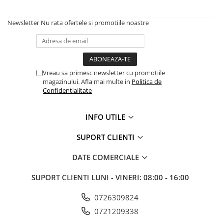
Amestecatoare
Ciocane demolatoare
Newsletter
Nu rata ofertele si promotiile noastre
Ciocane rotopercutoare
Fierastraie electrice
Masini de frezat
Masini de gaurit si insurubat
Vreau sa primesc newsletter cu promotiile
magazinului. Afla mai multe in
Politica de
Masini de insurubat cu impact
Confidentialitate
Masini de legat fier-beton
Pistoale de vopsit
INFO UTILE
Polizoare
Rindele electrice
SUPORT CLIENTI
Slefuitoare
DATE COMERCIALE
Suflante cu aer cald
Strunguri
SUPORT CLIENTI
LUNI - VINERI: 08:00 - 16:00
Accesorii scule electrice
0726309824
Scule de mana
0721209338
Truse de scule universale