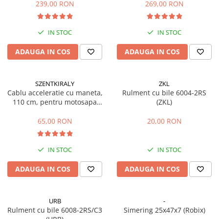
239,00 RON
269,00 RON
Echipamente marcaje rutiere
Accesorii sisteme pompare
IN STOC
IN STOC
Compactoare
ADAUGA IN COS
ADAUGA IN COS
Maiuri compactoare
Placi compactoare unidirectionale
Placi compactoare reversibile
SZENTKIRALY
ZKL
Cilindri vibrocompactori
Cablu acceleratie cu maneta,
Rulment cu bile 6004-2RS
110 cm, pentru motosapa
(ZKL)
Accesorii compactoare
Robix, Szentkiraly
Betoniere si Malaxoare
65,00 RON
20,00 RON
Betoniere
Malaxoare
IN STOC
IN STOC
Accesorii betoniere
ADAUGA IN COS
ADAUGA IN COS
Depozitare, transport si protectie
Scari de lucru si schele
Echipamente de ridicat
URB
-
Rulment cu bile 6008-2RS/C3
Simering 25x47x7 (Robix)
Echipamente pentru transport