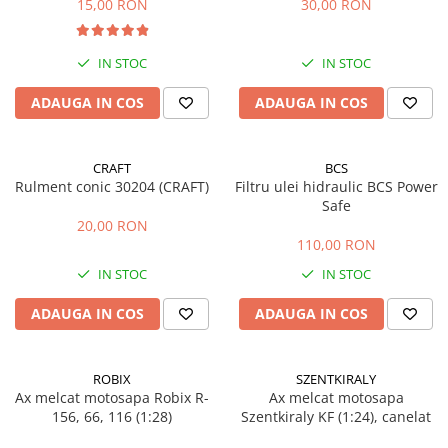
15,00 RON
30,00 RON
Masini de prelucrat fier-beton
Ghilotine
IN STOC
IN STOC
Placi extra mari
Accesorii masini de taiat
ADAUGA IN COS
ADAUGA IN COS
Finisare si Prelucrare suprafete
Elicoptere pardoseala
CRAFT
BCS
Vibratoare beton
Rulment conic 30204 (CRAFT)
Filtru ulei hidraulic BCS Power
Safe
Rigle vibrante
20,00 RON
Scarificatoare beton
110,00 RON
Aplicatoare cu banda
IN STOC
IN STOC
Slefuitoare pereti
Accesorii prelucrare suprafete
ADAUGA IN COS
ADAUGA IN COS
Sisteme pompare
Pompe pentru zugravit si vopsit
ROBIX
SZENTKIRALY
Masini de tencuit
Ax melcat motosapa Robix R-
Ax melcat motosapa
156, 66, 116 (1:28)
Szentkiraly KF (1:24), canelat
Pompe glet cu snec
Pompe spuma poliuretanica