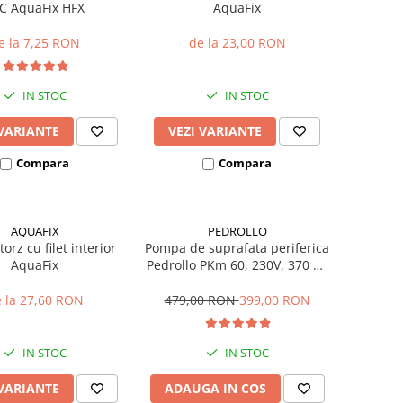
C AquaFix HFX
AquaFix
e la 7,25 RON
de la 23,00 RON
IN STOC
IN STOC
 VARIANTE
VEZI VARIANTE
Compara
Compara
AQUAFIX
PEDROLLO
orz cu filet interior
Pompa de suprafata periferica
AquaFix
Pedrollo PKm 60, 230V, 370 W,
40 L/min, Hmax. 40 m
 la 27,60 RON
479,00 RON
399,00 RON
IN STOC
IN STOC
 VARIANTE
ADAUGA IN COS