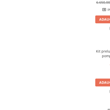
6.650,0
Sere si solarii
I
Plase si folii pentru gradinarit
Alte unelte de gradinarit
ADAUG
Echipamente de protectie pentru
gradina
Casti de protectie
Manusi de lucru
Ochelari de protectie
Kit prel
Electrice si Iluminat
pomp
(joncti
Sisteme fotovoltaice
Prize & Prelungitoare
Constructii
Masini de taiat
ADAUG
Masini de taiat beton / asfalt
Masini de taiat gresie / faianta
Masini de taiat caramida
Motodebitatoare
A