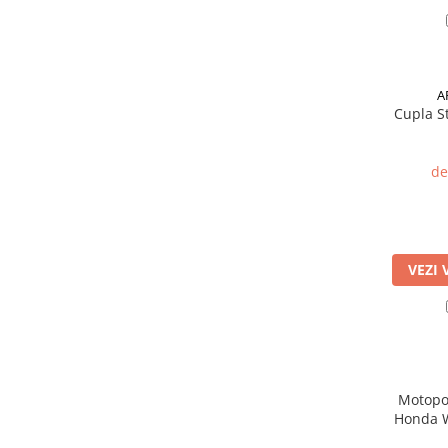
Mobilier gradina
Depozitare gradina
Gratare si accesorii
A
Piscine
Cupla St
Echipamente curatenie
Aparate de spalat cu presiune
de
Aspiratoare
Freze de zapada
Masini de maturat
Suflante & Aspiratoare frunze
VEZI 
Accesorii echipamente curatenie
Unelte de gradinarit
Dispozitive de imprastiat si
semanat
Unelte taiat
Motopo
Lopeti pentru zapada
Honda W
CP, be
Roabe si carucioare