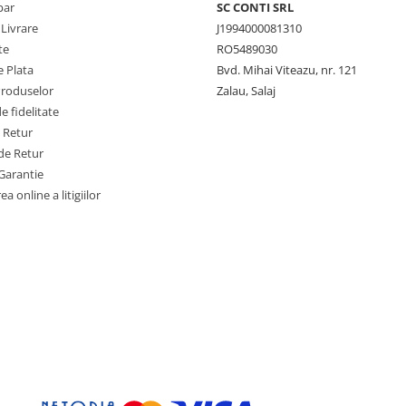
par
SC CONTI SRL
 Livrare
J1994000081310
te
RO5489030
 Plata
Bvd. Mihai Viteazu, nr. 121
Produselor
Zalau, Salaj
 fidelitate
e Retur
de Retur
Garantie
a online a litigiilor