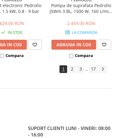
t electronic Pedrollo
Pompa de suprafata Pedrollo
 1.5 kW, 0.8 - 9 bar
JSWm 3 BL, 1500 W, 160 L/min,
Hmax. 51 m
629,00 RON
2.459,00 RON
IN STOC
LA COMANDA
GA IN COS
ADAUGA IN COS
Compara
Compara
1
2
3
17
...
SUPORT CLIENTI
LUNI - VINERI: 08:00
- 16:00