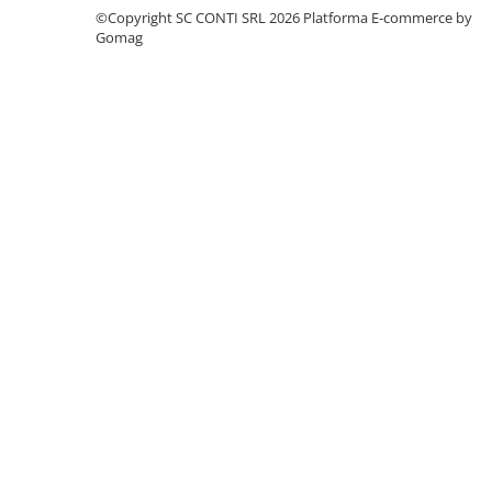
Accesorii pentru depozitare,
©Copyright SC CONTI SRL 2026
Platforma E-commerce by
transport
Gomag
Tehnica diamantata
Masini de carotat
Masini de canelat
Carote diamantate
Discuri diamantate
Freze diamantate
Masini de sapat
Masini de sapat santuri (Trenchere)
Foreze pentru subtraversari
Accesorii pentru santier
Tubulatura evacuare deseuri
Parapeti rutieri
Arzatoare izolatii cu gaz
Scule si unelte
Scule electrice