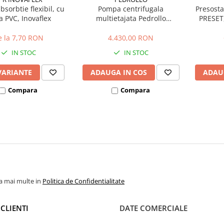
bsorbtie flexibil, cu
Pompa centrifugala
Presosta
a PVC, Inovaflex
multietajata Pedrollo
PRESET,
PLURIJETm 5/200, 1800 W, 200
L/min, Hmax. 73 m, corp inox
e la 7,70 RON
4.430,00 RON
IN STOC
IN STOC
VARIANTE
ADAUGA IN COS
ADAU
Compara
Compara
la mai multe in
Politica de Confidentialitate
CLIENTI
DATE COMERCIALE