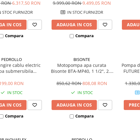
Hmax. 25 m
Hmax. 25 m
0 RON
6.317,50 RON
9.999,00 RON
9.499,05 RON
N STOC FURNIZOR
IN STOC FURNIZOR
A IN COS
ADAUGA IN COS
ADAU
Compara
Compara
PEDROLLO
BISONTE
ungire cablu electric
Motopompa apa curata
Pompa de
a submersibila
Bisonte BTA-MP40, 1 1/2", 2.5
FUTURE 
une) 3M GPS1, 4x2.5
CP, benzina, 200 l/min, Hmax.
120 L
mm
25 m
199,00 RON
850,62 RON
808,08 RON
1.330,
IN STOC
IN STOC
A IN COS
ADAUGA IN COS
PRE
Compara
Compara
PR INOVAFLEX
PEDROLLO