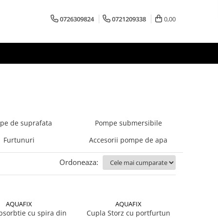
0726309824
0721209338
0,00
pe de suprafata
Pompe submersibile
Furtunuri
Accesorii pompe de apa
Ordoneaza:
AQUAFIX
AQUAFIX
bsorbtie cu spira din
Cupla Storz cu portfurtun