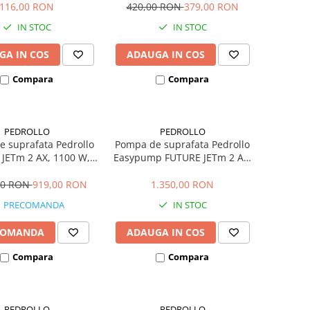
116,00 RON
420,00 RON
379,00 RON
IN STOC
IN STOC
GA IN COS
ADAUGA IN COS
Compara
Compara
PEDROLLO
PEDROLLO
 suprafata Pedrollo
Pompa de suprafata Pedrollo
JETm 2 AX, 1100 W,
Easypump FUTURE JETm 2 AX,
/min, Hmax. 58 m
1100 W, 120 L/min, Hmax. 58
m
00 RON
919,00 RON
1.350,00 RON
PRECOMANDA
IN STOC
COMANDA
ADAUGA IN COS
Compara
Compara
PEDROLLO
PEDROLLO