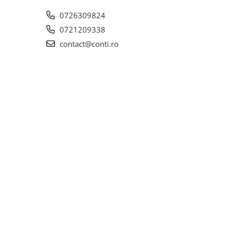
0726309824
0721209338
contact@conti.ro