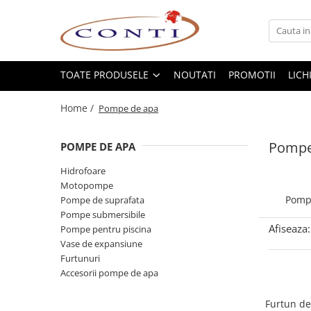
Toate Produsele
Casa si Gradina
TOATE PRODUSELE
NOUTATI
PROMOTII
LICH
Utilaje pentru gradina si accesorii
Home /
Pompe de apa
Atomizoare si Pulverizatoare
Despicatoare de lemne
Pompe
POMPE DE APA
Drujbe si fierastraie cu lant
Fierastraie pentru busteni
Hidrofoare
Motopompe
Foarfeci de gradina
Pompe
Pompe de suprafata
Masini de tuns iarba si accesorii
Pompe submersibile
Motocoase si accesorii
Afiseaza:
Pompe pentru piscina
Motocositori
Vase de expansiune
Motosape si Motocultoare
Furtunuri
Accesorii pompe de apa
Motoburghie
Masini de batut stalpi
Furtun de