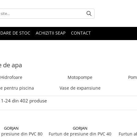
IDARE DE STOC
ACHIZITII SEAP
CONTACT
 de apa
Hidrofoare
Motopompe
Pom
 pentru piscina
Vase de expansiune
1-
24
din
402
produse
GORJAN
GORJAN
 presiune din PVC 80
Furtun de presiune din PVC 40
Furtun a