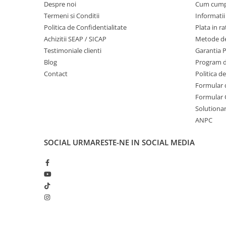
Despre noi
Cum cum
Echipamente marcaje rutiere
Termeni si Conditii
Informatii
Accesorii sisteme pompare
Politica de Confidentialitate
Plata in ra
Compactoare
Achizitii SEAP / SICAP
Metode de
Testimoniale clienti
Garantia 
Maiuri compactoare
Blog
Program de
Placi compactoare unidirectionale
Contact
Politica d
Placi compactoare reversibile
Formular 
Cilindri vibrocompactori
Formular 
Accesorii compactoare
Solutionare
Betoniere si Malaxoare
ANPC
Betoniere
SOCIAL
URMARESTE-NE IN SOCIAL MEDIA
Malaxoare
Accesorii betoniere
Depozitare, transport si protectie
Scari de lucru si schele
Echipamente de ridicat
Echipamente pentru transport