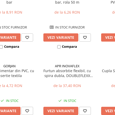
bar
bar, rola 50 m
PV
e la 8,91 RON
de la 6,26 RON
d
N STOC FURNIZOR
IN STOC FURNIZOR
VARIANTE
VEZI VARIANTE
VEZI
Compara
Compara
GORJAN
APR INOVAFLEX
limentar din PVC, cu
Furtun absorbtie flexibil, cu
Cupla St
nsertie textila
spira dubla, DOUBLEFLEXX
PUMP V
e la 4,72 RON
de la 37,40 RON
de
IN STOC
IN STOC
VARIANTE
VEZI VARIANTE
VEZI