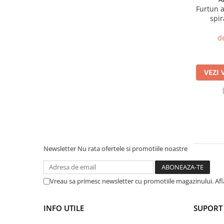
Furtun a
Masini de prelucrat fier-beton
spir
Ghilotine
Placi extra mari
d
Accesorii masini de taiat
Finisare si Prelucrare suprafete
VEZI 
Elicoptere pardoseala
Vibratoare beton
Rigle vibrante
Scarificatoare beton
Aplicatoare cu banda
Slefuitoare pereti
Newsletter
Nu rata ofertele si promotiile noastre
Accesorii prelucrare suprafete
Sisteme pompare
Vreau sa primesc newsletter cu promotiile magazinului. Af
Pompe pentru zugravit si vopsit
Masini de tencuit
INFO UTILE
SUPORT 
Pompe glet cu snec
Pompe spuma poliuretanica