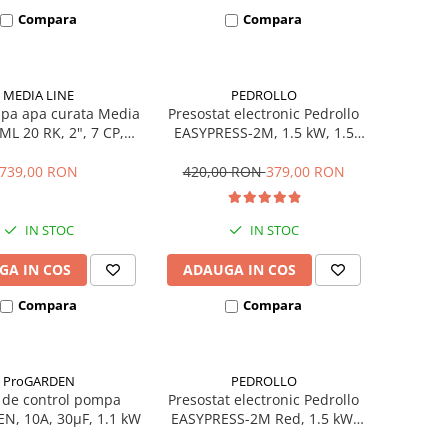
Compara
Compara
MEDIA LINE
PEDROLLO
a apa curata Media
Presostat electronic Pedrollo
ML 20 RK, 2", 7 CP,
EASYPRESS-2M, 1.5 kW, 1.5
 500 l/min, Hmax. 32
bar, manometru inclus
m
739,00 RON
420,00 RON
379,00 RON
IN STOC
IN STOC
GA IN COS
ADAUGA IN COS
Compara
Compara
ProGARDEN
PEDROLLO
 de control pompa
Presostat electronic Pedrollo
N, 10A, 30µF, 1.1 kW
EASYPRESS-2M Red, 1.5 kW,
2.2 bar, manometru inclus