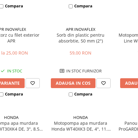
Compara
Compara
PR INOVAFLEX
APR INOVAFLEX
orz cu filet exterior
Sorb din plastic pentru
Motopomp
APR
absorbtie, 50 mm (2")
Line W
benzina,
 la 25,00 RON
59,00 RON
IN STOC
IN STOC FURNIZOR
VARIANTE
ADAUGA IN COS
ADAU
Compara
Compara
HONDA
HONDA
mpa apa murdara
Motopompa apa murdara
Panou
T30XK4 DE, 3", 8.5
Honda WT40XK3 DE, 4", 11.8
ProGARDE
nzina, 1200 l/min,
CP, benzina, 1600 l/min,