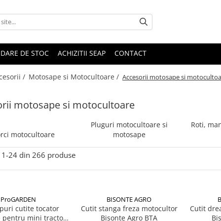
IDARE DE STOC
ACHIZITII SEAP
CONTACT
cesorii /
Motosape si Motocultoare /
Accesorii motosape si motoculto
rii motosape si motocultoare
Pluguri motocultoare si
Roti, man
ci motocultoare
motosape
1-
24
din
266
produse
ProGARDEN
BISONTE AGRO
ipuri cutite tocator
Cutit stanga freza motocultor
Cutit dre
 pentru mini tractor
Bisonte Agro BTA
Bi