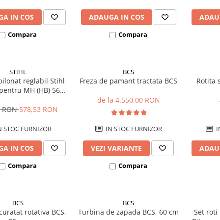
A IN COS
ADAUGA IN COS
ADAU
Compara
Compara
STIHL
BCS
ilonat reglabil Stihl
Freza de pamant tractata BCS
Rotita 
pentru MH (HB) 560 /
585 / 685
de la 4.550,00 RON
0 RON
578,53 RON
N STOC FURNIZOR
IN STOC FURNIZOR
I
A IN COS
VEZI VARIANTE
ADAU
Compara
Compara
BCS
BCS
curatat rotativa BCS,
Turbina de zapada BCS, 60 cm
Set rot