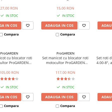
ARDEN Campo T
27,00 RON
15,00 RON
IN STOC
IN STOC
A IN COS
ADAUGA IN COS
ADAU
Compara
Compara
ProGARDEN
ProGARDEN
cot cu blocator roti
Set manicot cu blocator roti
Set roti 
ultor ProGARDEN
motocultor ProGARDEN
4.00-8", 
M, hexagon 23 mm,
EASYT32M, hexagon 32 mm,
ngime 205 mm
lungime 205 mm
105,00 RON
117,00 RON
IN STOC
IN STOC
A IN COS
ADAUGA IN COS
ADAU
Compara
Compara