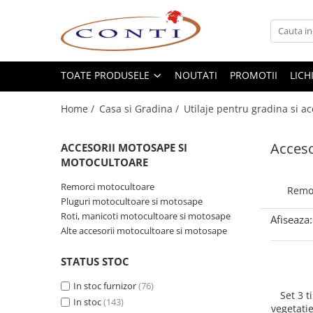
Toate Produsele
Casa si Gradina
TOATE PRODUSELE
NOUTATI
PROMOTII
LICH
Utilaje pentru gradina si accesorii
Home /
Casa si Gradina /
Utilaje pentru gradina si ac
Atomizoare si Pulverizatoare
Despicatoare de lemne
Acceso
ACCESORII MOTOSAPE SI
Drujbe si fierastraie cu lant
MOTOCULTOARE
Fierastraie pentru busteni
Remorci motocultoare
Foarfeci de gradina
Remor
Pluguri motocultoare si motosape
Masini de tuns iarba si accesorii
Roti, manicoti motocultoare si motosape
Afiseaza:
Motocoase si accesorii
Alte accesorii motocultoare si motosape
Motocositori
Motosape si Motocultoare
STATUS STOC
Motoburghie
In stoc furnizor
(76)
Set 3 t
Masini de batut stalpi
In stoc
(143)
vegetatie