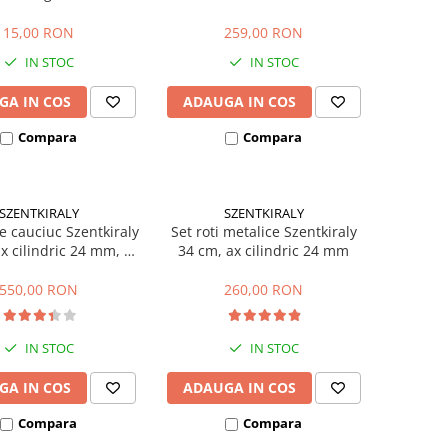
hexagon 32 mm, lungime 270
mm
15,00 RON
259,00 RON
IN STOC
IN STOC
GA IN COS
ADAUGA IN COS
Compara
Compara
SZENTKIRALY
SZENTKIRALY
de cauciuc Szentkiraly
Set roti metalice Szentkiraly
ax cilindric 24 mm, cu
34 cm, ax cilindric 24 mm
clichet
550,00 RON
260,00 RON
IN STOC
IN STOC
GA IN COS
ADAUGA IN COS
Compara
Compara