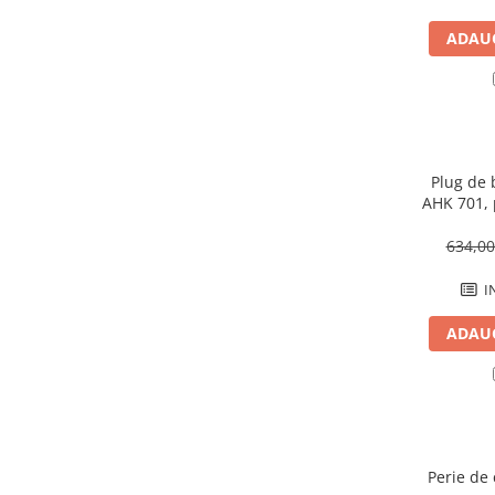
Sere si solarii
ADAUG
Plase si folii pentru gradinarit
Alte unelte de gradinarit
Echipamente de protectie pentru
gradina
Casti de protectie
Plug de b
Manusi de lucru
AHK 701, 
Ochelari de protectie
634,0
Electrice si Iluminat
Sisteme fotovoltaice
I
Prize & Prelungitoare
ADAUG
Constructii
Masini de taiat
Masini de taiat beton / asfalt
Masini de taiat gresie / faianta
Masini de taiat caramida
Perie de 
Motodebitatoare