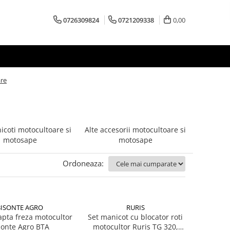
0726309824
0721209338
0,00
are
icoti motocultoare si
Alte accesorii motocultoare si
motosape
motosape
Ordoneaza:
BISONTE AGRO
RURIS
apta freza motocultor
Set manicot cu blocator roti
sonte Agro BTA
motocultor Ruris TG 320,