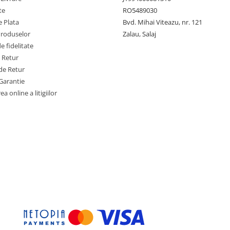
te
RO5489030
 Plata
Bvd. Mihai Viteazu, nr. 121
Produselor
Zalau, Salaj
 fidelitate
e Retur
de Retur
Garantie
a online a litigiilor