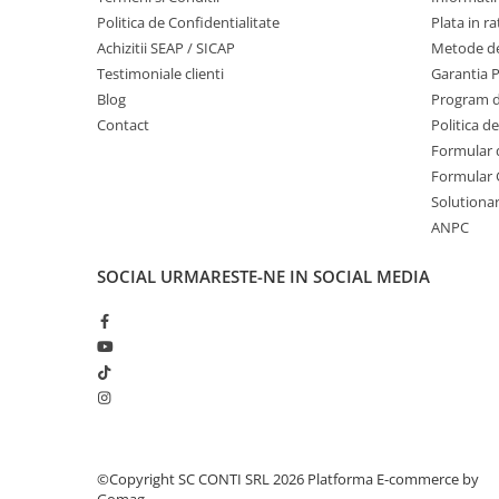
Politica de Confidentialitate
Plata in ra
Echipamente marcaje rutiere
Achizitii SEAP / SICAP
Metode de
Accesorii sisteme pompare
Testimoniale clienti
Garantia 
Compactoare
Blog
Program de
Maiuri compactoare
Contact
Politica d
Placi compactoare unidirectionale
Formular 
Formular 
Placi compactoare reversibile
Solutionare
Cilindri vibrocompactori
ANPC
Accesorii compactoare
Betoniere si Malaxoare
SOCIAL
URMARESTE-NE IN SOCIAL MEDIA
Betoniere
Malaxoare
Accesorii betoniere
Depozitare, transport si protectie
Scari de lucru si schele
Echipamente de ridicat
Echipamente pentru transport
©Copyright SC CONTI SRL 2026
Platforma E-commerce by