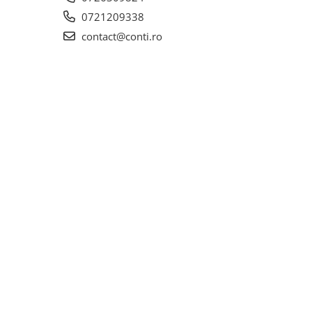
0721209338
contact@conti.ro