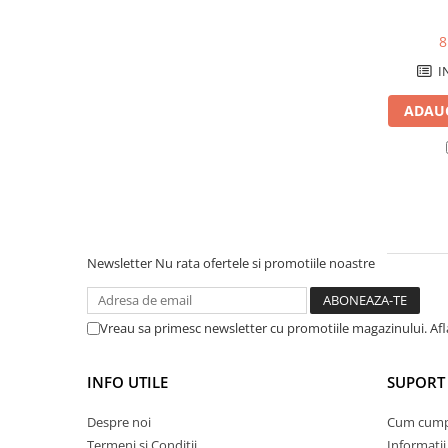
Masini de prelucrat fier-beton
8
Ghilotine
I
Placi extra mari
Accesorii masini de taiat
ADAUG
Finisare si Prelucrare suprafete
Elicoptere pardoseala
Vibratoare beton
Rigle vibrante
Scarificatoare beton
Aplicatoare cu banda
Newsletter
Nu rata ofertele si promotiile noastre
Slefuitoare pereti
Accesorii prelucrare suprafete
Vreau sa primesc newsletter cu promotiile magazinului. Af
Sisteme pompare
Pompe pentru zugravit si vopsit
INFO UTILE
SUPORT 
Masini de tencuit
Pompe glet cu snec
Despre noi
Cum cum
Termeni si Conditii
Informatii
Pompe spuma poliuretanica