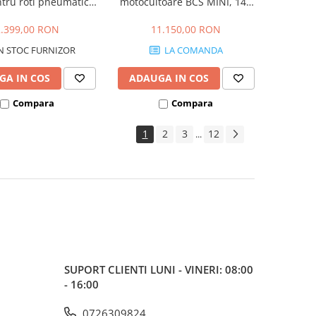
ntru roti pneumatice
motocultoare BCS MINI, 140
4.00-8
cm
2.399,00 RON
11.150,00 RON
N STOC FURNIZOR
LA COMANDA
GA IN COS
ADAUGA IN COS
Compara
Compara
1
2
3
12
...
SUPORT CLIENTI
LUNI - VINERI: 08:00
- 16:00
0726309824