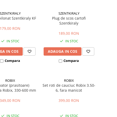
SZENTKIRALY
SZENTKIRALY
ilonat Szentkiraly KF
Plug de scos cartofi
Szentkiraly
179,00 RON
189,00 RON
IN STOC
IN STOC
GA IN COS
ADAUGA IN COS
Compara
Compara
ROBIX
ROBIX
vator (prasitoare)
Set roti de cauciuc Robix 3.50-
a Robix, 330-600 mm
6, fara manicot
349,00 RON
399,00 RON
IN STOC
IN STOC