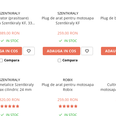
SZENTKIRALY
SZENTKIRALY
vator (prasitoare)
Plug de arat pentru motosapa
Plug de b
Szentkiraly KF, 330-
Szentkiraly KF
600 mm
389,00 RON
259,00 RON
IN STOC
IN STOC
A IN COS
ADAUGA IN COS
ADAU
Compara
Compara
SZENTKIRALY
ROBIX
 metalice Szentkiraly
Plug de arat pentru motosapa
Culti
ax cilindric 24 mm
Robix
motosap
320,00 RON
259,00 RON
IN STOC
IN STOC