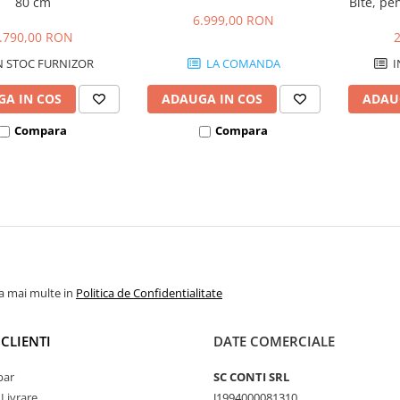
80 cm
Bite, pe
6.999,00 RON
.790,00 RON
N STOC FURNIZOR
LA COMANDA
I
A IN COS
ADAUGA IN COS
ADAU
Compara
Compara
la mai multe in
Politica de Confidentialitate
CLIENTI
DATE COMERCIALE
par
SC CONTI SRL
 Livrare
J1994000081310