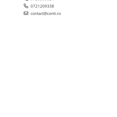
0721209338
contact@conti.ro