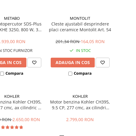
METABO
MONTOLIT
otopercutor SDS-Plus
Cleste ajustabil desprindere
KHE 3250, 800 W, 32
placi ceramice Montolit Art. 54
 3.1 J, 3 functii
1.939,00 RON
201,34 RON
164,05 RON
N STOC FURNIZOR
IN STOC
GA IN COS
ADAUGA IN COS
Compara
Compara
KOHLER
KOHLER
nzina Kohler CH395,
Motor benzina Kohler CH395,
77 cmc, ax cilindric 25
9.5 CP, 277 cmc, ax cilindric
mm
25.4 mm
00 RON
2.650,00 RON
2.799,00 RON