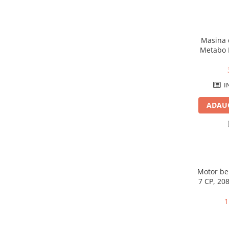
Mobilier gradina
Depozitare gradina
Gratare si accesorii
Masina d
Metabo 
Piscine
W,
Echipamente curatenie
Aparate de spalat cu presiune
I
Aspiratoare
ADAUG
Freze de zapada
Masini de maturat
Suflante & Aspiratoare frunze
Accesorii echipamente curatenie
Unelte de gradinarit
Motor be
Dispozitive de imprastiat si
7 CP, 208
semanat
Unelte taiat
1
Lopeti pentru zapada
Roabe si carucioare