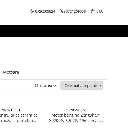
0726309824
0721209338
0,00
Motoare
Ordoneaza:
MONTOLIT
ZONGSHEN
entru taiat ceramica,
Motor benzina Zongshen
, mozaic, portelan
XP200A, 6.5 CP, 196 cmc, ax
tolit Art. 55W2
cilindric 22.2 x 50/66 mm,