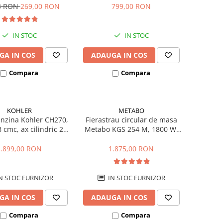
pentru motosapa
3 RON
269,00 RON
799,00 RON
IN STOC
IN STOC
GA IN COS
ADAUGA IN COS
Compara
Compara
KOHLER
METABO
nzina Kohler CH270,
Fierastrau circular de masa
 cmc, ax cilindric 20
Metabo KGS 254 M, 1800 W,
mm
254 mm
1.899,00 RON
1.875,00 RON
N STOC FURNIZOR
IN STOC FURNIZOR
GA IN COS
ADAUGA IN COS
Compara
Compara