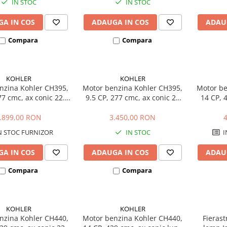
IN STOC
IN STOC
A IN COS
ADAUGA IN COS
ADAU
Compara
Compara
KOHLER
KOHLER
nzina Kohler CH395,
Motor benzina Kohler CH395,
Motor be
77 cmc, ax conic 22.2
9.5 CP, 277 cmc, ax conic 23
14 CP, 4
mm
mm, flansa Lombardini
.899,00 RON
3.450,00 RON
N STOC FURNIZOR
IN STOC
I
A IN COS
ADAUGA IN COS
ADAU
Compara
Compara
KOHLER
KOHLER
nzina Kohler CH440,
Motor benzina Kohler CH440,
Fierast