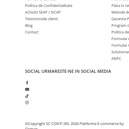
Politica de Confidentialitate
Plata in ra
Echipamente marcaje rutiere
Achizitii SEAP / SICAP
Metode de
Accesorii sisteme pompare
Testimoniale clienti
Garantia 
Compactoare
Blog
Program de
Maiuri compactoare
Contact
Politica d
Placi compactoare unidirectionale
Formular 
Formular 
Placi compactoare reversibile
Solutionare
Cilindri vibrocompactori
ANPC
Accesorii compactoare
Betoniere si Malaxoare
SOCIAL
URMARESTE-NE IN SOCIAL MEDIA
Betoniere
Malaxoare
Accesorii betoniere
Depozitare, transport si protectie
Scari de lucru si schele
Echipamente de ridicat
©Copyright SC CONTI SRL 2026
Platforma E-commerce by
Echipamente pentru transport
Gomag