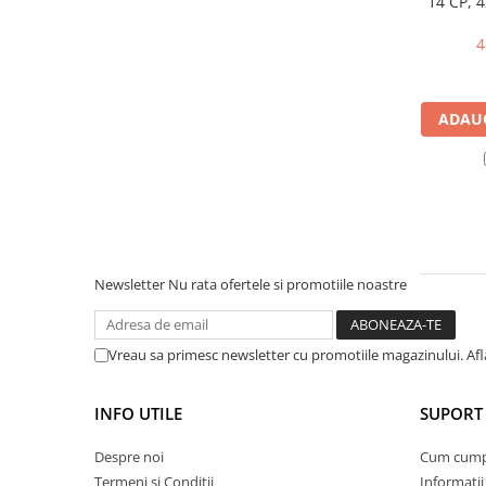
14 CP, 4
mm, f
Masini de prelucrat fier-beton
4
Ghilotine
Placi extra mari
Accesorii masini de taiat
ADAUG
Finisare si Prelucrare suprafete
Elicoptere pardoseala
Vibratoare beton
Rigle vibrante
Scarificatoare beton
Aplicatoare cu banda
Newsletter
Nu rata ofertele si promotiile noastre
Slefuitoare pereti
Accesorii prelucrare suprafete
Vreau sa primesc newsletter cu promotiile magazinului. Af
Sisteme pompare
Pompe pentru zugravit si vopsit
INFO UTILE
SUPORT 
Masini de tencuit
Pompe glet cu snec
Despre noi
Cum cum
Termeni si Conditii
Informatii
Pompe spuma poliuretanica