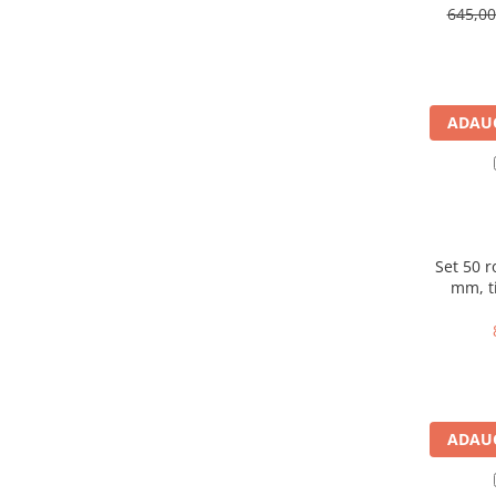
Sisteme combinate &
645,0
multifunctionale
Tocatoare de crengi si resturi
vegetale
Tractoare si Utilaje agricole
ADAUG
Accesorii utilaje de gradina
Articole de bucatarie
Afumatoare
Aparate de vidat
Feliatoare
Set 50 r
Masini de framantat aluat
mm, t
masina 
Masini de taitei
MAX RT21
Masini de tocat carne
Masini de umplut carnati
Razatoare branzeturi
Storcatoare de rosii
ADAUG
Accesorii articole de bucatarie
Gradina & Terasa