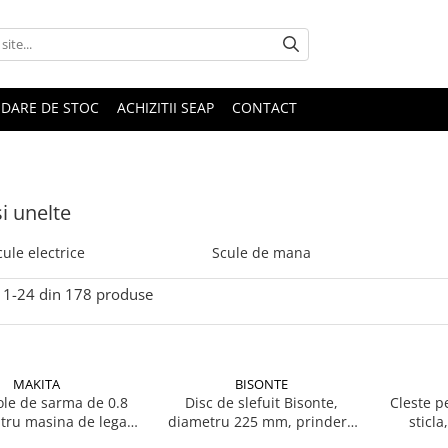
IDARE DE STOC
ACHIZITII SEAP
CONTACT
si unelte
cule electrice
Scule de mana
1-
24
din
178
produse
MAKITA
BISONTE
ole de sarma de 0.8
Disc de slefuit Bisonte,
Cleste p
ru masina de legat
diametru 225 mm, prindere
sticla
eton Makita DTR180
scai, set 6 buc.
Mon