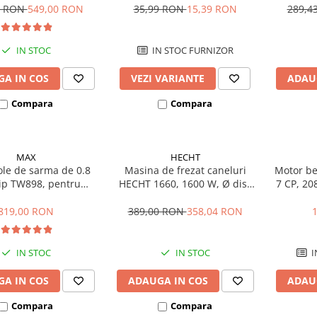
0 RON
549,00 RON
35,99 RON
15,39 RON
289,4
IN STOC
IN STOC FURNIZOR
A IN COS
VEZI VARIANTE
ADAU
Compara
Compara
MAX
HECHT
ole de sarma de 0.8
Masina de frezat caneluri
Motor be
ip TW898, pentru
HECHT 1660, 1600 W, Ø disc
7 CP, 208
de legat fier-beton
125 mm
8 - RB398 - RB398S
819,00 RON
389,00 RON
358,04 RON
IN STOC
IN STOC
I
A IN COS
ADAUGA IN COS
ADAU
Compara
Compara