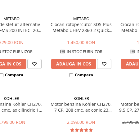
METABO
METABO
e slefuit alternativ
Ciocan rotopercutor SDS-Plus
Ciocan r
FMS 200 INTEC, 200
Metabo UHEV 2860-2 Quick,
Metabo 
 100 x 147 mm
1100 W, 28 mm, 3.4 J, 4 functii
mm,
329,00 RON
1.450,00 RON
N STOC FURNIZOR
IN STOC FURNIZOR
I
A IN COS
ADAUGA IN COS
ADAU
Compara
Compara
KOHLER
KOHLER
nzina Kohler CH270,
Motor benzina Kohler CH270,
Motor be
 cmc, ax cilindric 19
7 CP, 208 cmc, ax conic 23
9.5 CP, 2
mm
mm, flansa Lombardini
.799,00 RON
2.099,00 RON
2.799,