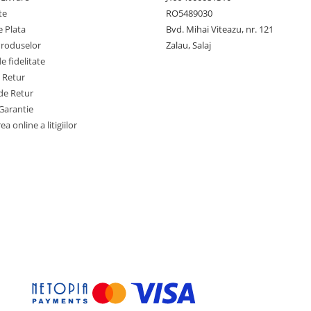
te
RO5489030
 Plata
Bvd. Mihai Viteazu, nr. 121
Produselor
Zalau, Salaj
 fidelitate
e Retur
de Retur
Garantie
a online a litigiilor