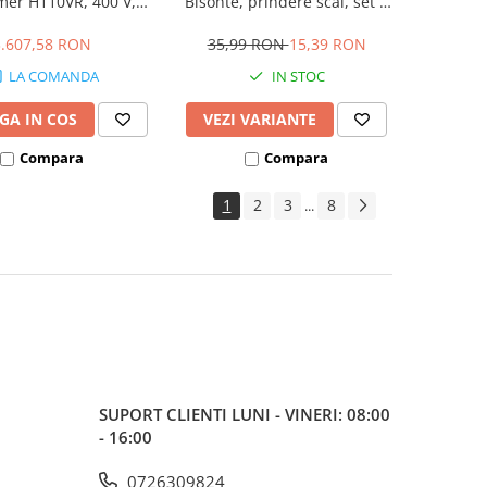
mer H110VR, 400 V,
Bisonte, prindere scai, set 6
 diametru disc 315
buc.
cime de taiere 0-110
3.607,58 RON
35,99 RON
15,39 RON
mm
LA COMANDA
IN STOC
GA IN COS
VEZI VARIANTE
Compara
Compara
1
2
3
8
...
SUPORT CLIENTI
LUNI - VINERI: 08:00
- 16:00
0726309824