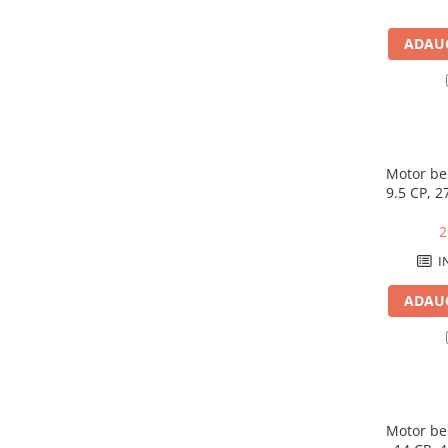
Sere si solarii
ADAUG
Plase si folii pentru gradinarit
Alte unelte de gradinarit
Echipamente de protectie pentru
gradina
Casti de protectie
Manusi de lucru
Motor be
9.5 CP, 2
Ochelari de protectie
Electrice si Iluminat
2
Sisteme fotovoltaice
I
Prize & Prelungitoare
ADAUG
Constructii
Masini de taiat
Masini de taiat beton / asfalt
Masini de taiat gresie / faianta
Masini de taiat caramida
Motor be
Motodebitatoare