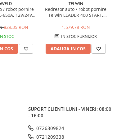
oWELD
TELWIN
T
 / robot pornire
Redresor auto / robot pornire
Redresor 
-650A, 12V/24V,
Telwin LEADER 400 START,
25, 1
0-480A
12/24V, 20-700Ah
ON
829,35 RON
1.579,78 RON
2
IN STOC
IN STOC FURNIZOR
N COS
ADAUGA IN COS
ADAUG
SUPORT CLIENTI
LUNI - VINERI: 08:00
- 16:00
0726309824
0721209338