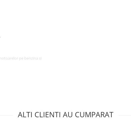
.
motoarelor pe benzina si
aracteristicii stabilite prin
celei prescrise in tabelul frontal
mpamantare.
ALTI CLIENTI AU CUMPARAT