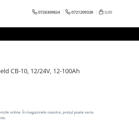
0726309824
0721209338
0,00
ld CB-10, 12/24V, 12-100Ah
nzile online. În magazinele noastre, prețul poate varia.
ite.