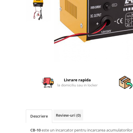
Sisteme combinate &
multifunctionale
Tocatoare de crengi si resturi
vegetale
Tractoare si Utilaje agricole
Accesorii utilaje de gradina
Articole de bucatarie
Afumatoare
Aparate de vidat
Feliatoare
Masini de framantat aluat
Livrare rapida
Masini de taitei
la domiciliu sau in locker
Masini de tocat carne
Masini de umplut carnati
Razatoare branzeturi
Storcatoare de rosii
Review-uri
(0)
Descriere
Accesorii articole de bucatarie
Gradina & Terasa
CB-10
este un incarcator pentru incarcarea acumulatorilor 