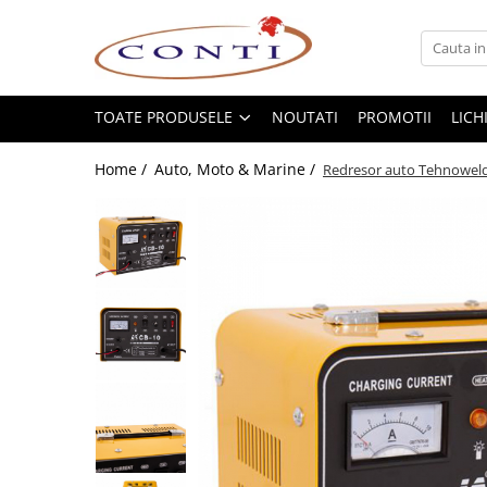
Toate Produsele
Casa si Gradina
TOATE PRODUSELE
NOUTATI
PROMOTII
LICH
Utilaje pentru gradina si accesorii
Home /
Auto, Moto & Marine /
Redresor auto Tehnoweld
Atomizoare si Pulverizatoare
Despicatoare de lemne
Drujbe si fierastraie cu lant
Fierastraie pentru busteni
Foarfeci de gradina
Masini de tuns iarba si accesorii
Motocoase si accesorii
Motocositori
Motosape si Motocultoare
Motoburghie
Masini de batut stalpi