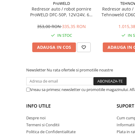
ProWELD
TEHNO
Curent maxim de incarcare: 10 A
Sere si solarii
Redresor auto / robot pornire
Redresor auto /
Capacitate min-max baterii: 12 - 100 Ah
Plase si folii pentru gradinarit
ProWELD DFC-50P, 12V/24V, 60-
Tehnoweld CD600
Tip baterie: Pb
100Ah
1000
Alte unelte de gradinarit
Siguranta: 10 A
353,00 RON
335,35 RON
1.015,3
Nr. trepte curent de incarcare: 4
Echipamente de protectie pentru
Grad de protectie: IP 21 S
gradina
IN STOC
IN 
Clasa de izolatie: H
Casti de protectie
Dimensiuni (L x l x h): 270 x 220 x 210 mm
ADAUGA IN COS
ADAUGA IN 
Greutate: 4.3 kg
Manusi de lucru
Ochelari de protectie
Electrice si Iluminat
Newsletter
Nu rata ofertele si promotiile noastre
Sisteme fotovoltaice
Prize & Prelungitoare
Vreau sa primesc newsletter cu promotiile magazinului. Af
Constructii
Masini de taiat
INFO UTILE
SUPORT 
Masini de taiat beton / asfalt
Masini de taiat gresie / faianta
Despre noi
Cum cum
Termeni si Conditii
Informatii
Masini de taiat caramida
Politica de Confidentialitate
Plata in ra
Motodebitatoare