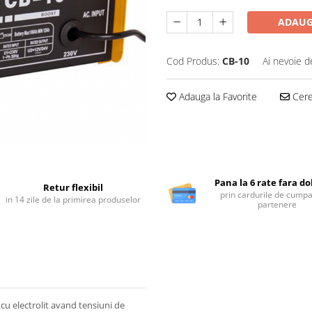
ADAUG
Cod Produs:
CB-10
Ai nevoie d
Adauga la Favorite
Cere 
Pana la 6 rate fara d
Retur flexibil
prin cardurile de cumpa
in 14 zile de la primirea produselor
partenere
cu electrolit avand tensiuni de