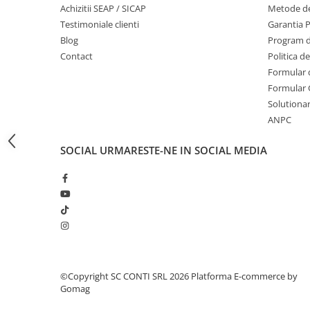
Achizitii SEAP / SICAP
Metode de
Masini de prelucrat fier-beton
Testimoniale clienti
Garantia 
Ghilotine
Blog
Program de
Placi extra mari
Contact
Politica d
Accesorii masini de taiat
Formular 
Finisare si Prelucrare suprafete
Formular 
Solutionare
Elicoptere pardoseala
ANPC
Vibratoare beton
Rigle vibrante
SOCIAL
URMARESTE-NE IN SOCIAL MEDIA
Scarificatoare beton
Aplicatoare cu banda
Slefuitoare pereti
Accesorii prelucrare suprafete
Sisteme pompare
Pompe pentru zugravit si vopsit
Masini de tencuit
©Copyright SC CONTI SRL 2026
Platforma E-commerce by
Gomag
Pompe glet cu snec
Pompe spuma poliuretanica