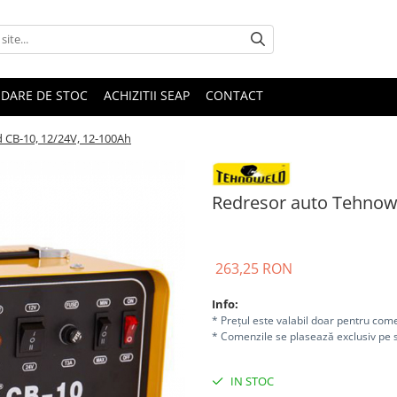
IDARE DE STOC
ACHIZITII SEAP
CONTACT
 CB-10, 12/24V, 12-100Ah
Redresor auto Tehnowe
263,25 RON
Info:
* Prețul este valabil doar pentru come
* Comenzile se plasează exclusiv pe s
IN STOC