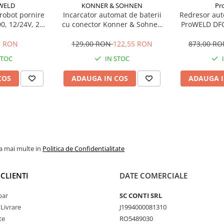
WELD
KONNER & SOHNEN
Pr
 robot pornire
Incarcator automat de baterii
Redresor auto
, 12/24V, 20-
cu conector Konner & Sohnen
ProWELD DFC
 Ah
SAE KS B2A
10
8 RON
129,00 RON
122,55 RON
873,00 R
STOC
IN STOC
COS
ADAUGA IN COS
ADAUGA I
la mai multe in
Politica de Confidentialitate
CLIENTI
DATE COMERCIALE
par
SC CONTI SRL
 Livrare
J1994000081310
te
RO5489030