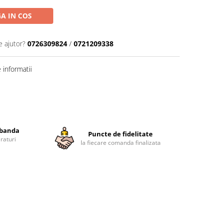
A IN COS
e ajutor?
0726309824
/
0721209338
informatii
obanda
Puncte de fidelitate
raturi
la fiecare comanda finalizata