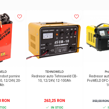
WELD
TEHNOWELD
Pr
robot pornire
Redresor auto Tehnoweld CB-
Redresor aut
, 12/24V, 20-
10, 12/24V, 12-100Ah
ProWELD DFC-5
 Ah
1
8 RON
263,25 RON
353,00 RO
STOC
IN STOC
I