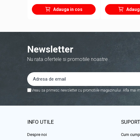
Masini de prelucrat fier-beton
Ghilotine
Adauga in cos
Adauga
Placi extra mari
Accesorii masini de taiat
Finisare si Prelucrare suprafete
Elicoptere pardoseala
Newsletter
Vibratoare beton
Nu rata ofertele si promotiile noastre
Rigle vibrante
Scarificatoare beton
Aplicatoare cu banda
Slefuitoare pereti
Vreau sa primesc newsletter cu promotiile magazinului. Afla mai m
Accesorii prelucrare suprafete
Sisteme pompare
Pompe pentru zugravit si vopsit
Masini de tencuit
INFO UTILE
SUPORT
Pompe glet cu snec
Pompe spuma poliuretanica
Despre noi
Cum cump