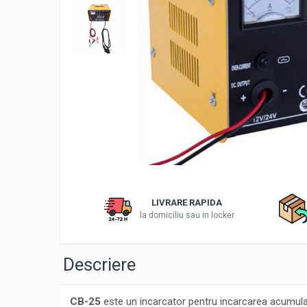
Sisteme combinate &
multifunctionale
Tocatoare de crengi si resturi
vegetale
Tractoare si Utilaje agricole
Accesorii utilaje de gradina
Articole de bucatarie
Afumatoare
Aparate de vidat
Feliatoare
Masini de framantat aluat
Masini de taitei
LIVRARE RAPIDA
Masini de tocat carne
la domiciliu sau in locker
Masini de umplut carnati
Razatoare branzeturi
Descriere
Storcatoare de rosii
Accesorii articole de bucatarie
Gradina & Terasa
CB-25
este un incarcator pentru incarcarea acumulato