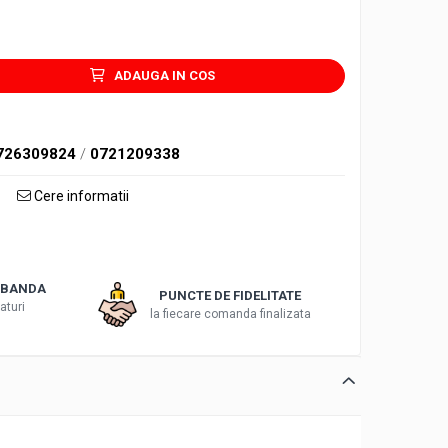
ADAUGA IN COS
726309824
/
0721209338
Cere informatii
DOBANDA
PUNCTE DE FIDELITATE
aturi
la fiecare comanda finalizata