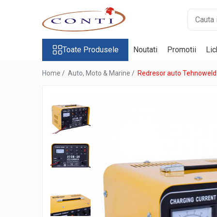
Toate Produsele
Toate Produsele
Noutati
Promotii
Lic
Casa si Gradina
Utilaje pentru gradina si accesorii
Home /
Auto, Moto & Marine /
Redresor auto Tehnoweld
Atomizoare si Pulverizatoare
Despicatoare de lemne
Drujbe si fierastraie cu lant
Fierastraie pentru busteni
Foarfeci de gradina
Masini de tuns iarba si accesorii
Motocoase si accesorii
Motocositori
Motosape si Motocultoare
Motoburghie
Masini de batut stalpi