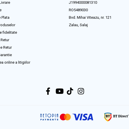
Livrare
J1994000081310
e
RO5489030
 Plata
Bvd. Mihai Viteazu, nr. 121
roduselor
Zalau, Salaj
 fidelitate
 Retur
e Retur
arantie
a online a litigiilor