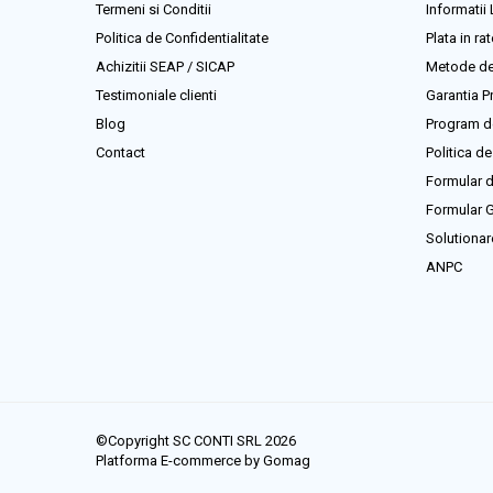
Echipamente marcaje rutiere
Termeni si Conditii
Informatii 
Accesorii sisteme pompare
Politica de Confidentialitate
Plata in rat
Compactoare
Achizitii SEAP / SICAP
Metode de
Testimoniale clienti
Garantia P
Maiuri compactoare
Blog
Program de
Placi compactoare unidirectionale
Contact
Politica de
Placi compactoare reversibile
Formular d
Cilindri vibrocompactori
Formular G
Accesorii compactoare
Solutionare
Betoniere si Malaxoare
ANPC
Betoniere
Malaxoare
Accesorii betoniere
Depozitare, transport si protectie
Scari de lucru si schele
Echipamente de ridicat
©Copyright SC CONTI SRL 2026
Echipamente pentru transport
Platforma E-commerce by Gomag
Accesorii pentru depozitare, transport