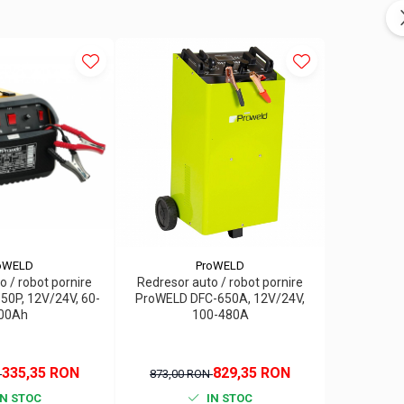
oWELD
ProWELD
o / robot pornire
Redresor auto / robot pornire
Redresor 
0P, 12V/24V, 60-
ProWELD DFC-650A, 12V/24V,
Telwin 
00Ah
100-480A
12/
335,35 RON
829,35 RON
1.
N
873,00 RON
N STOC
IN STOC
IN