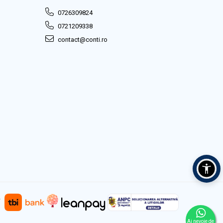
0726309824
0721209338
contact@conti.ro
Ai nevoie de