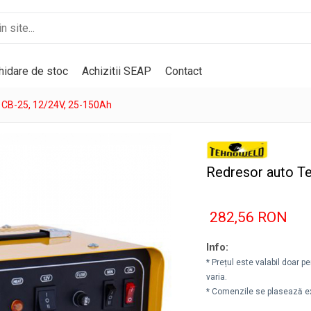
hidare de stoc
Achizitii SEAP
Contact
 CB-25, 12/24V, 25-150Ah
Redresor auto T
282,56 RON
Info:
* Prețul este valabil doar 
varia.
* Comenzile se plasează ex