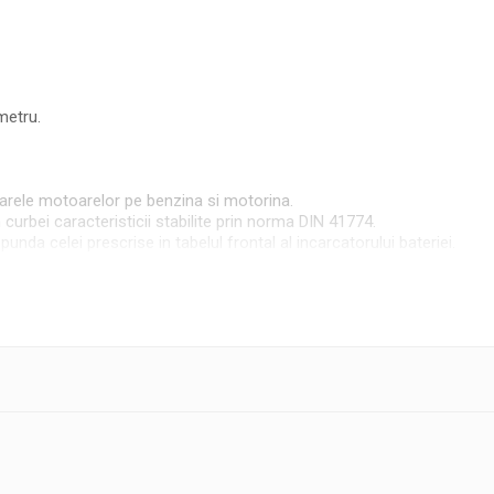
metru.
arele motoarelor pe benzina si motorina.
curbei caracteristicii stabilite prin norma DIN 41774.
unda celei prescrise in tabelul frontal al incarcatorului bateriei.
a cu impamantare.