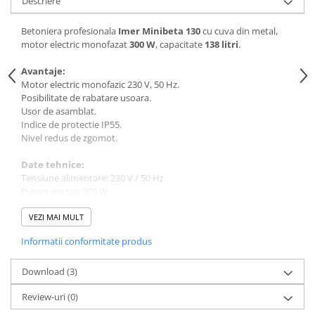
Descriere
Plase si folii pentru gradinarit
Masini de sapat santuri (Trenchere)
Alte unelte de gradinarit
Foreze pentru subtraversari
Betoniera profesionala
Imer Minibeta 130
cu cuva din metal,
Echipamente de protectie pentru
Accesorii pentru santier
motor electric monofazat
300 W
, capacitate
138 litri
.
gradina
Tubulatura evacuare deseuri
Avantaje:
Casti de protectie
Parapeti rutieri
Motor electric monofazic 230 V, 50 Hz.
Manusi de lucru
Posibilitate de rabatare usoara.
Arzatoare izolatii cu gaz
Usor de asamblat.
Ochelari de protectie
Indice de protectie IP55.
Electrice si Iluminat
Nivel redus de zgomot.
Sisteme fotovoltaice
Date tehnice:
Prize & Prelungitoare
Tensiune alimentare:
230 V / 50 Hz
Putere motor:
300 W
Capacitate brut / net:
138 / 100 l
Diametru cuva plastic:
VEZI MAI MULT
610 mm
Zgomot langa operator:
63 dB
Informatii conformitate produs
Dimensiuni utilaj (L x l xh):
720 x 1300 x 1430 mm
Greutate:
55 kg
Download (3)
Review-uri
(0)