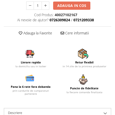
Mobilier gradina
ADAUGA IN COS
Depozitare gradina
Cod Produs:
40027102167
Gratare si accesorii
Ai nevoie de ajutor?
0726309824
/
0721209338
Piscine
Echipamente curatenie
Adauga la Favorite
Cere informatii
Aparate de spalat cu presiune
Aspiratoare
Freze de zapada
Masini de maturat
Livrare rapida
Retur flexibil
Suflante & Aspiratoare frunze
la domiciliu sau in locker
in 14 zile de la primirea produselor
Accesorii echipamente curatenie
Unelte de gradinarit
Pana la 6 rate fara dobanda
Dispozitive de imprastiat si
Puncte de fidelitate
prin cardurile de cumparaturi
la fiecare comanda finalizata
semanat
partenere
Unelte taiat
Lopeti pentru zapada
Descriere
Roabe si carucioare