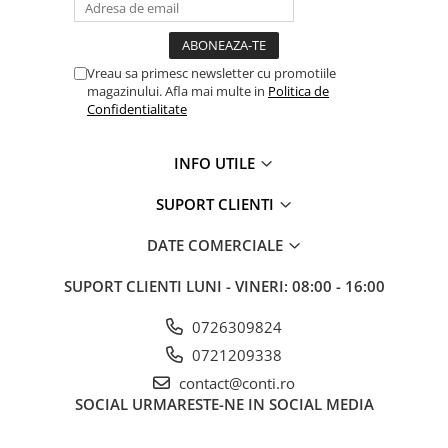
Echipamente marcaje rutiere
Accesorii sisteme pompare
Vreau sa primesc newsletter cu promotiile
Compactoare
magazinului. Afla mai multe in
Politica de
Maiuri compactoare
Confidentialitate
Placi compactoare unidirectionale
Placi compactoare reversibile
INFO UTILE
Cilindri vibrocompactori
SUPORT CLIENTI
Accesorii compactoare
Betoniere si Malaxoare
DATE COMERCIALE
Betoniere
SUPORT CLIENTI
LUNI - VINERI: 08:00 - 16:00
Malaxoare
Accesorii betoniere
0726309824
Depozitare, transport si protectie
0721209338
Scari de lucru si schele
contact@conti.ro
SOCIAL
URMARESTE-NE IN SOCIAL MEDIA
Echipamente de ridicat
Echipamente pentru transport