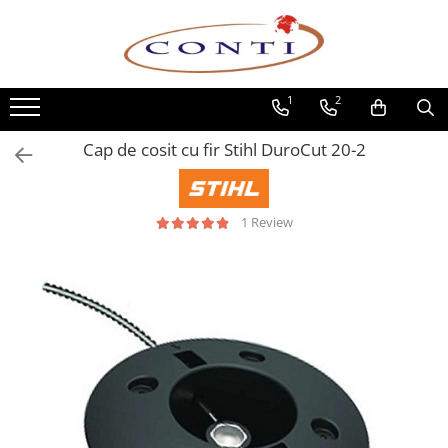
Toate Produsele
1
2
Casa si Gradina
Utilaje pentru gradina si accesorii
Cap de cosit cu fir Stihl DuroCut 20-2
Atomizoare si Pulverizatoare
Despicatoare de lemne
Drujbe si fierastraie cu lant
1 Review
Fierastraie pentru busteni
Foarfeci de gradina
Masini de tuns iarba si accesorii
Motocoase si accesorii
Motocositori
Motosape si Motocultoare
Motoburghie
Masini de batut stalpi