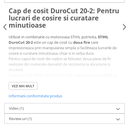
Sere si solarii
Cap de cosit DuroCut 20-2: Pentru
Plase si folii pentru gradinarit
lucrari de cosire si curatare
Alte unelte de gradinarit
minutioase
Echipamente de protectie pentru
gradina
Utilizat in combinatie cu motocoasa STIHL potrivita,
STIHL
Casti de protectie
DuroCut 20-2
este un cap de cosit cu
doua fire
care
impresioneaza prin manipularea simpla si faciliteaza lucrarile de
Manusi de lucru
cosire si curatare minutioasa, chiar si in iarba dura.
Ochelari de protectie
Pentru capul de cosit din nailon se folosesc doua piese de fir
realizate din materiale deosebit de rezistente la abraziune si
Electrice si Iluminat
durabile.
Sisteme fotovoltaice
Capul de cosit STIHL DuroCut 20-2 din nailon este compatibil cu
diverse fire de cosit care pot fi introduse in utilaj fara a folosi
Prize & Prelungitoare
niciun instrument.
VEZI MAI MULT
Constructii
Informatii conformitate produs
Masini de taiat
12 bucati de fir XL sunt furnizate de asemenea atunci cand
achizitionati capul de cosit DuroCut 20-2.
Masini de taiat beton / asfalt
DuroCut 20-2 ofera rezultate impresionante atat pe marginile
Video
(1)
Masini de taiat gresie / faianta
gazonului, pereti, trepte, garduri vii si alte zone dificile, cat si pe
Review-uri
(1)
suprafete mari.
Masini de taiat caramida
Motodebitatoare