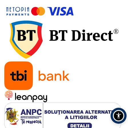
Accesorii pentru depozitare,
transport
Tehnica diamantata
Masini de carotat
Masini de canelat
Carote diamantate
Discuri diamantate
Freze diamantate
Masini de sapat
Masini de sapat santuri (Trenchere)
Foreze pentru subtraversari
Accesorii pentru santier
Tubulatura evacuare deseuri
Parapeti rutieri
Arzatoare izolatii cu gaz
Scule si unelte
Scule electrice