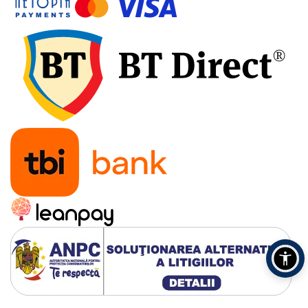
Accesorii pentru depozitare,
transport
Tehnica diamantata
Masini de carotat
Masini de canelat
Carote diamantate
Discuri diamantate
Freze diamantate
Masini de sapat
Masini de sapat santuri (Trenchere)
Foreze pentru subtraversari
Accesorii pentru santier
Tubulatura evacuare deseuri
Parapeti rutieri
Arzatoare izolatii cu gaz
Scule si unelte
Scule electrice