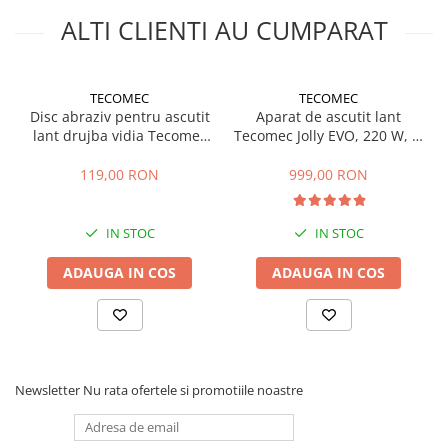
Masini de prelucrat fier-beton
ALTI CLIENTI AU CUMPARAT
Ghilotine
Placi extra mari
TECOMEC
TECOMEC
Accesorii masini de taiat
Disc abraziv pentru ascutit
Aparat de ascutit lant
Finisare si Prelucrare suprafete
lant drujba vidia Tecomec
Tecomec Jolly EVO, 220 W, Ø
145 x 22.2 x 4.5 mm
disc 145 mm
Elicoptere pardoseala
119,00 RON
999,00 RON
Vibratoare beton
Rigle vibrante
IN STOC
IN STOC
Scarificatoare beton
Aplicatoare cu banda
ADAUGA IN COS
ADAUGA IN COS
Slefuitoare pereti
Accesorii prelucrare suprafete
Sisteme pompare
Pompe pentru zugravit si vopsit
Newsletter
Nu rata ofertele si promotiile noastre
Masini de tencuit
Pompe glet cu snec
Pompe spuma poliuretanica