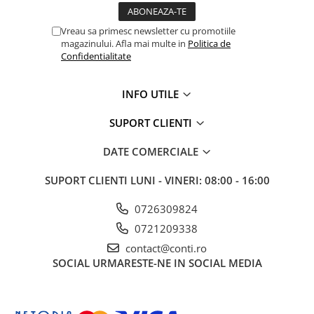
Echipamente marcaje rutiere
Vreau sa primesc newsletter cu promotiile
Accesorii sisteme pompare
magazinului. Afla mai multe in
Politica de
Compactoare
Confidentialitate
Maiuri compactoare
INFO UTILE
Placi compactoare unidirectionale
Placi compactoare reversibile
SUPORT CLIENTI
Cilindri vibrocompactori
Accesorii compactoare
DATE COMERCIALE
Betoniere si Malaxoare
SUPORT CLIENTI
LUNI - VINERI: 08:00 - 16:00
Betoniere
Malaxoare
0726309824
Accesorii betoniere
0721209338
Depozitare, transport si protectie
contact@conti.ro
SOCIAL
URMARESTE-NE IN SOCIAL MEDIA
Scari de lucru si schele
Echipamente de ridicat
Echipamente pentru transport