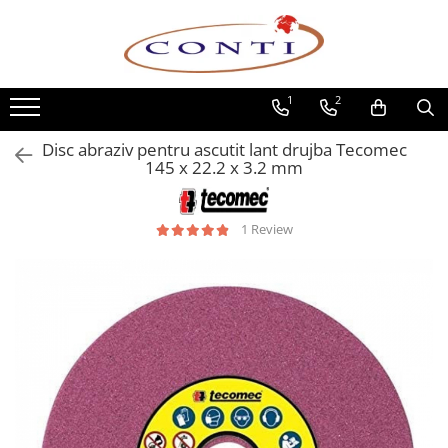
Toate Produsele
1
2
Casa si Gradina
Utilaje pentru gradina si accesorii
Disc abraziv pentru ascutit lant drujba Tecomec
Atomizoare si Pulverizatoare
145 x 22.2 x 3.2 mm
Despicatoare de lemne
Drujbe si fierastraie cu lant
1 Review
Fierastraie pentru busteni
Foarfeci de gradina
Masini de tuns iarba si accesorii
Motocoase si accesorii
Motocositori
Motosape si Motocultoare
Motoburghie
Masini de batut stalpi