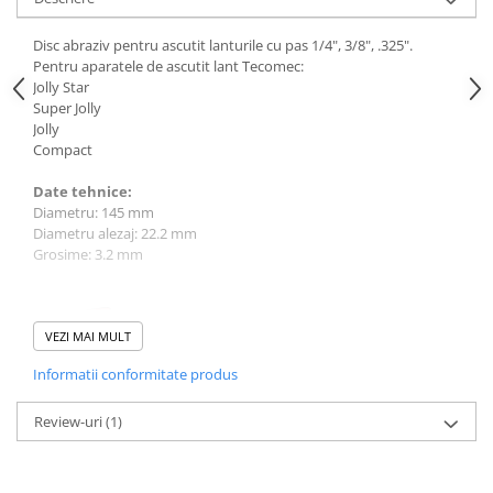
Sere si solarii
Disc abraziv pentru ascutit lanturile cu pas 1/4", 3/8", .325".
Plase si folii pentru gradinarit
Pentru aparatele de ascutit lant Tecomec:
Alte unelte de gradinarit
Jolly Star
Echipamente de protectie pentru
Super Jolly
gradina
Jolly
Compact
Casti de protectie
Manusi de lucru
Date tehnice:
Diametru: 145 mm
Ochelari de protectie
Diametru alezaj: 22.2 mm
Electrice si Iluminat
Grosime: 3.2 mm
Sisteme fotovoltaice
Prize & Prelungitoare
VEZI MAI MULT
Constructii
Masini de taiat
Informatii conformitate produs
Masini de taiat beton / asfalt
Review-uri
(1)
Masini de taiat gresie / faianta
Masini de taiat caramida
Motodebitatoare