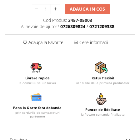
Mobilier gradina
ADAUGA IN COS
Depozitare gradina
Cod Produs:
3457-05003
Gratare si accesorii
Ai nevoie de ajutor?
0726309824
/
0721209338
Piscine
Echipamente curatenie
Adauga la Favorite
Cere informatii
Aparate de spalat cu presiune
Aspiratoare
Freze de zapada
Masini de maturat
Livrare rapida
Retur flexibil
Suflante & Aspiratoare frunze
la domiciliu sau in locker
in 14 zile de la primirea produselor
Accesorii echipamente curatenie
Unelte de gradinarit
Dispozitive de imprastiat si
Pana la 6 rate fara dobanda
Puncte de fidelitate
semanat
prin cardurile de cumparaturi
la fiecare comanda finalizata
partenere
Unelte taiat
Lopeti pentru zapada
Roabe si carucioare
Descriere