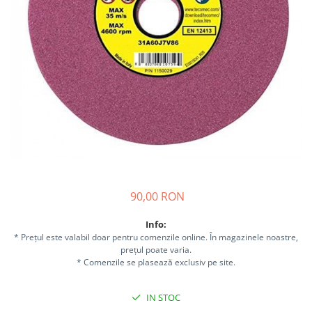
Sisteme combinate &
multifunctionale
Tocatoare de crengi si resturi
vegetale
Tractoare si Utilaje agricole
Accesorii utilaje de gradina
Articole de bucatarie
Afumatoare
Aparate de vidat
Feliatoare
Masini de framantat aluat
90,00 RON
Masini de taitei
Masini de tocat carne
Info:
Masini de umplut carnati
* Prețul este valabil doar pentru comenzile online. În magazinele noastre,
Razatoare branzeturi
prețul poate varia.
* Comenzile se plasează exclusiv pe site.
Storcatoare de rosii
Accesorii articole de bucatarie
IN STOC
Gradina & Terasa