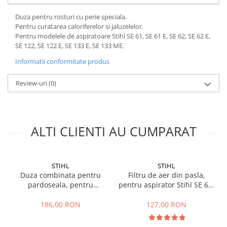
Plase si folii pentru gradinarit
Masini de sapat santuri (Trenchere)
Duza pentru rosturi cu perie speciala.
Alte unelte de gradinarit
Foreze pentru subtraversari
Pentru curatarea caloriferelor si jaluzelelor.
Echipamente de protectie pentru
Accesorii pentru santier
Pentru modelele de aspiratoare Stihl SE 61, SE 61 E, SE 62, SE 62 E,
gradina
SE 122, SE 122 E, SE 133 E, SE 133 ME.
Tubulatura evacuare deseuri
Casti de protectie
Parapeti rutieri
Informatii conformitate produs
Manusi de lucru
Arzatoare izolatii cu gaz
Ochelari de protectie
Review-uri
(0)
Electrice si Iluminat
Sisteme fotovoltaice
Prize & Prelungitoare
ALTI CLIENTI AU CUMPARAT
STIHL
STIHL
Duza combinata pentru
Filtru de aer din pasla,
pardoseala, pentru
pentru aspirator Stihl SE 61,
aspirator Stihl SE 61, SE 62,
SE 62, SE 122
SE 122
186,00 RON
127,00 RON