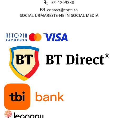
Accesorii pentru depozitare,
0721209338
transport
contact@conti.ro
Tehnica diamantata
SOCIAL
URMARESTE-NE IN SOCIAL MEDIA
Masini de carotat
Masini de canelat
Carote diamantate
Discuri diamantate
Freze diamantate
Masini de sapat
Masini de sapat santuri (Trenchere)
Foreze pentru subtraversari
Accesorii pentru santier
Tubulatura evacuare deseuri
Parapeti rutieri
Arzatoare izolatii cu gaz
Scule si unelte
Scule electrice