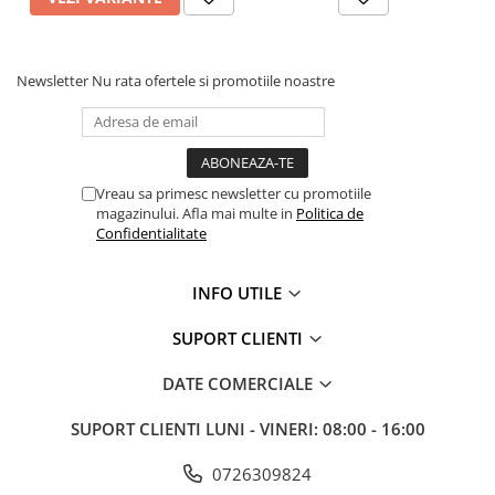
Echipamente marcaje rutiere
Accesorii sisteme pompare
Newsletter
Nu rata ofertele si promotiile noastre
Compactoare
Maiuri compactoare
Placi compactoare unidirectionale
Placi compactoare reversibile
Vreau sa primesc newsletter cu promotiile
Cilindri vibrocompactori
magazinului. Afla mai multe in
Politica de
Confidentialitate
Accesorii compactoare
Betoniere si Malaxoare
INFO UTILE
Betoniere
Malaxoare
SUPORT CLIENTI
Accesorii betoniere
DATE COMERCIALE
Depozitare, transport si protectie
Scari de lucru si schele
SUPORT CLIENTI
LUNI - VINERI: 08:00 - 16:00
Echipamente de ridicat
0726309824
Echipamente pentru transport