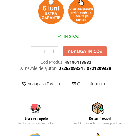
Mobilier gradina
Depozitare gradina
Gratare si accesorii
Piscine
IN STOC
Echipamente curatenie
Aparate de spalat cu presiune
ADAUGA IN COS
Aspiratoare
Cod Produs:
48180113532
Freze de zapada
Ai nevoie de ajutor?
0726309824
/
0721209338
Masini de maturat
Suflante & Aspiratoare frunze
Adauga la Favorite
Cere informatii
Accesorii echipamente curatenie
Unelte de gradinarit
Dispozitive de imprastiat si
semanat
Unelte taiat
Livrare rapida
Retur flexibil
la domiciliu sau in locker
in 14 zile de la primirea produselor
Lopeti pentru zapada
Roabe si carucioare