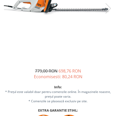
Sisteme combinate &
multifunctionale
Tocatoare de crengi si resturi
vegetale
Tractoare si Utilaje agricole
Accesorii utilaje de gradina
Articole de bucatarie
Afumatoare
Aparate de vidat
Feliatoare
Masini de framantat aluat
779,00 RON
698,76 RON
Masini de taitei
Economisesti:
80,24
RON
Masini de tocat carne
Masini de umplut carnati
Info:
* Prețul este valabil doar pentru comenzile online. În magazinele noastre,
Razatoare branzeturi
prețul poate varia.
Storcatoare de rosii
* Comenzile se plasează exclusiv pe site.
Accesorii articole de bucatarie
EXTRA GARANTIE STIHL:
Gradina & Terasa