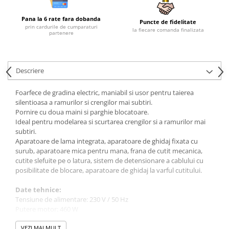
Sere si solarii
Pana la 6 rate fara dobanda
Plase si folii pentru gradinarit
Puncte de fidelitate
prin cardurile de cumparaturi
la fiecare comanda finalizata
partenere
Alte unelte de gradinarit
Echipamente de protectie pentru
gradina
Descriere
Casti de protectie
Manusi de lucru
Foarfece de gradina electric, maniabil si usor pentru taierea
Ochelari de protectie
silentioasa a ramurilor si crengilor mai subtiri.
Pornire cu doua maini si parghie blocatoare.
Electrice si Iluminat
Ideal pentru modelarea si scurtarea crengilor si a ramurilor mai
Sisteme fotovoltaice
subtiri.
Aparatoare de lama integrata, aparatoare de ghidaj fixata cu
Prize & Prelungitoare
surub, aparatoare mica pentru mana, frana de cutit mecanica,
Constructii
cutite slefuite pe o latura, sistem de detensionare a cablului cu
posibilitate de blocare, aparatoare de ghidaj la varful cutitului.
Masini de taiat
Masini de taiat beton / asfalt
Date tehnice:
Tensiune de alimentare: 230 V / 50 Hz
Masini de taiat gresie / faianta
Putere motor: 460 W
Masini de taiat caramida
Turatie: 3400 rot/min
Motodebitatoare
Lungime de taiere: 50 cm
VEZI MAI MULT