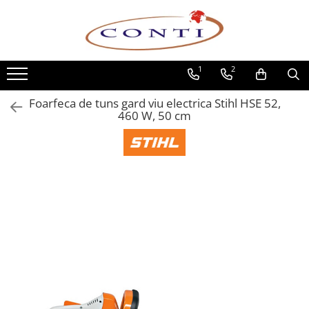
Toate Produsele
1
2
Casa si Gradina
Utilaje pentru gradina si accesorii
Foarfeca de tuns gard viu electrica Stihl HSE 52,
Atomizoare si Pulverizatoare
460 W, 50 cm
Despicatoare de lemne
Drujbe si fierastraie cu lant
Fierastraie pentru busteni
Foarfeci de gradina
Masini de tuns iarba si accesorii
Motocoase si accesorii
Motocositori
Motosape si Motocultoare
Motoburghie
Masini de batut stalpi