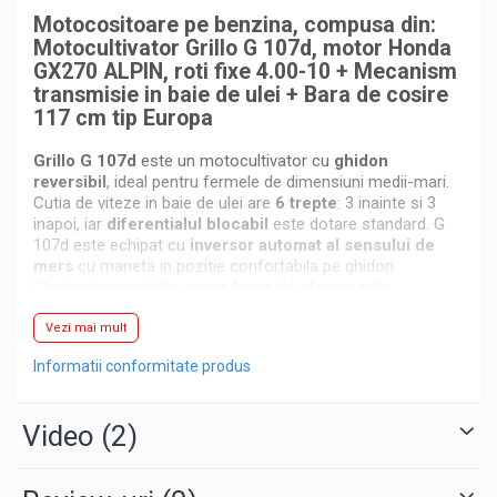
Alte unelte de gradinarit
Foreze pentru subtraversari
Motocositoare pe benzina, compusa din:
Motocultivator Grillo G 107d, motor Honda
Echipamente de protectie pentru
Accesorii pentru santier
gradina
GX270 ALPIN, roti fixe 4.00-10 + Mecanism
Tubulatura evacuare deseuri
transmisie in baie de ulei + Bara de cosire
Casti de protectie
Parapeti rutieri
117 cm tip Europa
Manusi de lucru
Arzatoare izolatii cu gaz
Ochelari de protectie
Grillo G 107d
este un motocultivator cu
ghidon
reversibil
, ideal pentru fermele de dimensiuni medii-mari.
Electrice si Iluminat
Cutia de viteze in baie de ulei are
6 trepte
: 3 inainte si 3
Sisteme fotovoltaice
inapoi, iar
diferentialul blocabil
este dotare standard. G
107d este echipat cu
inversor automat al sensului de
Prize & Prelungitoare
mers
cu maneta in pozitie confortabila pe ghidon.
Ghidonul reversibil si
gama larga de atasamente
disponibile fac din G 107d un motocultivator extrem de
versatil.
Vezi mai mult
Informatii conformitate produs
Atasamentele se monteaza pe motocultivator fie direct in
cele 2 prezoane de prindere, fie prin intermediul
atasamentului rapid care poate fi comandat optional.
Video
(2)
Pentru o stabilitate mai mare pe pante, latimea
ecartamentului poate fi marita prin distantierele de roti dar