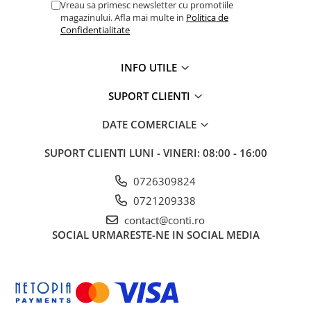
Vreau sa primesc newsletter cu promotiile
Echipamente marcaje rutiere
magazinului. Afla mai multe in
Politica de
Confidentialitate
Accesorii sisteme pompare
Compactoare
INFO UTILE
Maiuri compactoare
Placi compactoare unidirectionale
SUPORT CLIENTI
Placi compactoare reversibile
DATE COMERCIALE
Cilindri vibrocompactori
Accesorii compactoare
SUPORT CLIENTI
LUNI - VINERI: 08:00 - 16:00
Betoniere si Malaxoare
0726309824
Betoniere
0721209338
Malaxoare
contact@conti.ro
Accesorii betoniere
SOCIAL
URMARESTE-NE IN SOCIAL MEDIA
Depozitare, transport si protectie
Scari de lucru si schele
Echipamente de ridicat
Echipamente pentru transport