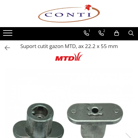
Toate Produsele
1
2
Casa si Gradina
Utilaje pentru gradina si accesorii
Suport cutit gazon MTD, ax 22.2 x 55 mm
Atomizoare si Pulverizatoare
Despicatoare de lemne
Drujbe si fierastraie cu lant
Fierastraie pentru busteni
Foarfeci de gradina
Masini de tuns iarba si accesorii
Motocoase si accesorii
Motocositori
Motosape si Motocultoare
Motoburghie
Masini de batut stalpi