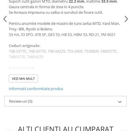
Suport cutit gazon MTD, diametru
22.2 mm
, inaltime
33.5 mm
.
Sere si solarii
Gaura centrala in forma de stea in 4 puncte.
Se livreaza impreuna cu saiba si surubul de fixare cutit.
Plase si folii pentru gradinarit
Alte unelte de gradinarit
Pentru anumite modele de masini de tuns iarba MTD, Yard Man,
Echipamente de protectie pentru
Troy- Bilt, Ryobi si Bolens.
gradina
53 HA, 53 SPO, 478 SP, GES 53, HB 53, HBM 53, RD-21, YM 6021
Casti de protectie
Coduri originale:
Manusi de lucru
748-0377C, 748-0377E, 748-04225, 753-0609, 7530609, 7480377C,
7480377E, 74804225
Ochelari de protectie
Electrice si Iluminat
Date tehnice:
Diametru arbore: 22.2 mm
Sisteme fotovoltaice
Inaltime: 55 mm
VEZI MAI MULT
Prize & Prelungitoare
Adancime de introducere: 19 mm
Informatii conformitate produs
Constructii
Masini de taiat
Review-uri
(0)
Masini de taiat beton / asfalt
Masini de taiat gresie / faianta
Masini de taiat caramida
ALTI CLIENTI AU CUMPARAT
Motodebitatoare