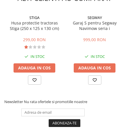
Masini de prelucrat fier-beton
Ghilotine
STIGA
SEGWAY
Placi extra mari
Husa protectie tractoras
Garaj S pentru Segway
Stiga (250 x 125 x 130 cm)
Navimow seria i
Accesorii masini de taiat
Finisare si Prelucrare suprafete
299,00 RON
999,00 RON
Elicoptere pardoseala
Vibratoare beton
IN STOC
IN STOC
Rigle vibrante
Scarificatoare beton
ADAUGA IN COS
ADAUGA IN COS
Aplicatoare cu banda
Slefuitoare pereti
Accesorii prelucrare suprafete
Sisteme pompare
Newsletter
Nu rata ofertele si promotiile noastre
Pompe pentru zugravit si vopsit
Masini de tencuit
Pompe glet cu snec
Pompe spuma poliuretanica