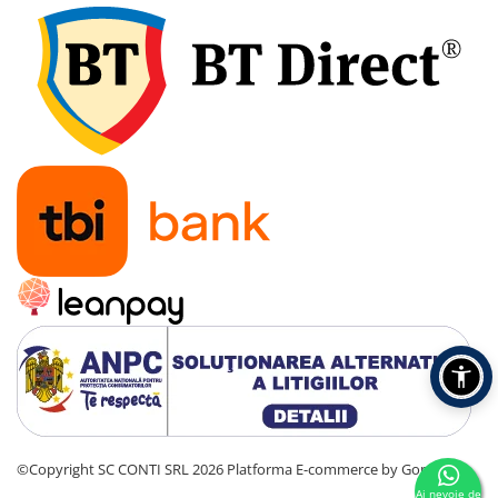
Accesorii pentru depozitare,
transport
Tehnica diamantata
Masini de carotat
Masini de canelat
Carote diamantate
Discuri diamantate
Freze diamantate
Masini de sapat
Masini de sapat santuri (Trenchere)
Foreze pentru subtraversari
Accesorii pentru santier
Tubulatura evacuare deseuri
Parapeti rutieri
Arzatoare izolatii cu gaz
Scule si unelte
©Copyright SC CONTI SRL 2026
Platforma E-commerce by Gomag
Scule electrice
Ai nevoie de