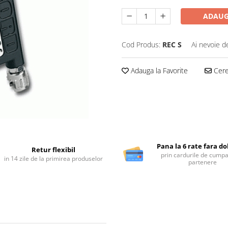
ADAUG
Cod Produs:
REC S
Ai nevoie d
Adauga la Favorite
Cere 
Pana la 6 rate fara d
Retur flexibil
prin cardurile de cumpa
in 14 zile de la primirea produselor
partenere