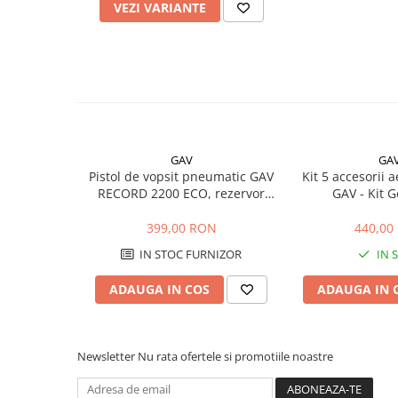
VEZI VARIANTE
Sere si solarii
Plase si folii pentru gradinarit
Alte unelte de gradinarit
Echipamente de protectie pentru
gradina
Casti de protectie
Manusi de lucru
GAV
GA
Pistol de vopsit pneumatic GAV
Kit 5 accesorii
Ochelari de protectie
RECORD 2200 ECO, rezervor
GAV - Kit 
Electrice si Iluminat
sus, 0.6 kg
Sisteme fotovoltaice
399,00 RON
440,00
Prize & Prelungitoare
IN STOC FURNIZOR
IN 
Constructii
ADAUGA IN COS
ADAUGA IN 
Masini de taiat
Masini de taiat beton / asfalt
Masini de taiat gresie / faianta
Newsletter
Nu rata ofertele si promotiile noastre
Masini de taiat caramida
Motodebitatoare