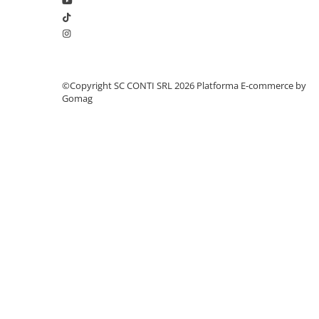
Echipamente marcaje rutiere
Accesorii sisteme pompare
Compactoare
Maiuri compactoare
©Copyright SC CONTI SRL 2026
Platforma E-commerce by
Placi compactoare unidirectionale
Gomag
Placi compactoare reversibile
Cilindri vibrocompactori
Accesorii compactoare
Betoniere si Malaxoare
Betoniere
Malaxoare
Accesorii betoniere
Depozitare, transport si protectie
Scari de lucru si schele
Echipamente de ridicat
Echipamente pentru transport