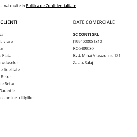
la mai multe in
Politica de Confidentialitate
CLIENTI
DATE COMERCIALE
par
SC CONTI SRL
 Livrare
J1994000081310
te
RO5489030
 Plata
Bvd. Mihai Viteazu, nr. 121
Produselor
Zalau, Salaj
 fidelitate
e Retur
de Retur
Garantie
a online a litigiilor