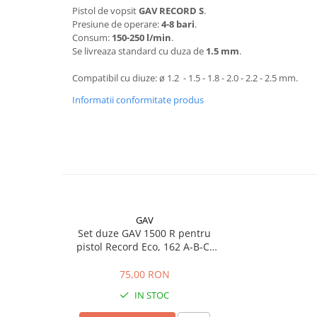
Pistol de vopsit
GAV RECORD S
.
Mobilier gradina
Presiune de operare:
4-8 bari
.
Depozitare gradina
Consum:
150-250 l/min
.
Gratare si accesorii
Se livreaza standard cu duza de
1.5 mm
.
Piscine
Compatibil cu diuze: ø 1.2 - 1.5 - 1.8 - 2.0 - 2.2 - 2.5 mm.
Echipamente curatenie
Informatii conformitate produs
Aparate de spalat cu presiune
Aspiratoare
Freze de zapada
Masini de maturat
Suflante & Aspiratoare frunze
Accesorii echipamente curatenie
Unelte de gradinarit
GAV
Set duze GAV 1500 R pentru
Dispozitive de imprastiat si
pistol Record Eco, 162 A-B-C-
semanat
DS-AP
75,00 RON
Unelte taiat
Lopeti pentru zapada
IN STOC
Roabe si carucioare