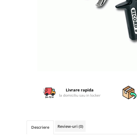
Sisteme combinate &
multifunctionale
Tocatoare de crengi si resturi
vegetale
Tractoare si Utilaje agricole
Accesorii utilaje de gradina
Articole de bucatarie
Afumatoare
Aparate de vidat
Feliatoare
Masini de framantat aluat
Masini de taitei
Livrare rapida
Masini de tocat carne
la domiciliu sau in locker
Masini de umplut carnati
Razatoare branzeturi
Storcatoare de rosii
Accesorii articole de bucatarie
Review-uri
(0)
Descriere
Gradina & Terasa