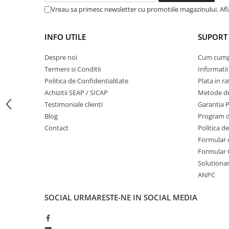
Vreau sa primesc newsletter cu promotiile magazinului. Af
Masini de prelucrat fier-beton
Ghilotine
INFO UTILE
SUPORT 
Placi extra mari
Accesorii masini de taiat
Despre noi
Cum cum
Finisare si Prelucrare suprafete
Termeni si Conditii
Informatii
Elicoptere pardoseala
Politica de Confidentialitate
Plata in ra
Achizitii SEAP / SICAP
Metode de
Vibratoare beton
Testimoniale clienti
Garantia 
Rigle vibrante
Blog
Program de
Scarificatoare beton
Contact
Politica d
Aplicatoare cu banda
Formular 
Slefuitoare pereti
Formular 
Accesorii prelucrare suprafete
Solutionare
Sisteme pompare
ANPC
Pompe pentru zugravit si vopsit
SOCIAL
URMARESTE-NE IN SOCIAL MEDIA
Masini de tencuit
Pompe glet cu snec
Pompe spuma poliuretanica