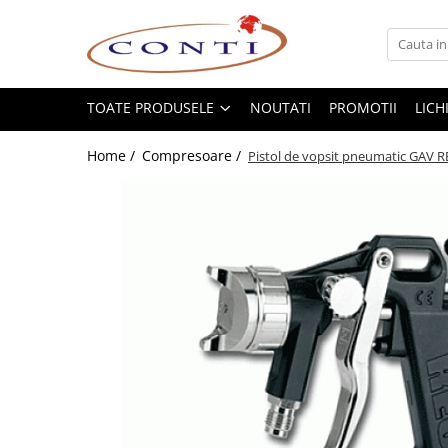
Toate Produsele
Casa si Gradina
TOATE PRODUSELE
NOUTATI
PROMOTII
LICH
Utilaje pentru gradina si accesorii
Home /
Compresoare /
Pistol de vopsit pneumatic GAV 
Atomizoare si Pulverizatoare
Despicatoare de lemne
Drujbe si fierastraie cu lant
Fierastraie pentru busteni
Foarfeci de gradina
Masini de tuns iarba si accesorii
Motocoase si accesorii
Motocositori
Motosape si Motocultoare
Motoburghie
Masini de batut stalpi