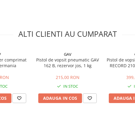
ALTI CLIENTI AU CUMPARAT
V
GAV
 aer comprimat
Pistol de vopsit pneumatic GAV
Pistol de vop
Germania
162 B, rezervor jos, 1 kg
RECORD 2100
jo
 RON
215,00 RON
399
STOC
IN STOC
COS
ADAUGA IN COS
ADAUGA I