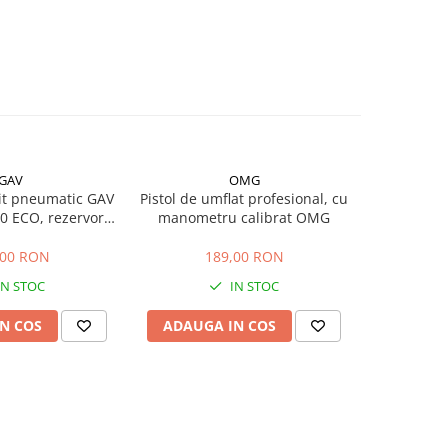
GAV
OMG
sit pneumatic GAV
Pistol de umflat profesional, cu
Kit 5 acce
 ECO, rezervor
manometru calibrat OMG
Airm
s, 1 kg
,00 RON
189,00 RON
2
IN STOC
IN STOC
N COS
ADAUGA IN COS
ADAUG