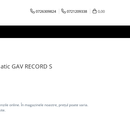
0726309824
0721209338
0,00
umatic GAV RECORD S
nzile online. În magazinele noastre, prețul poate varia.
ite.