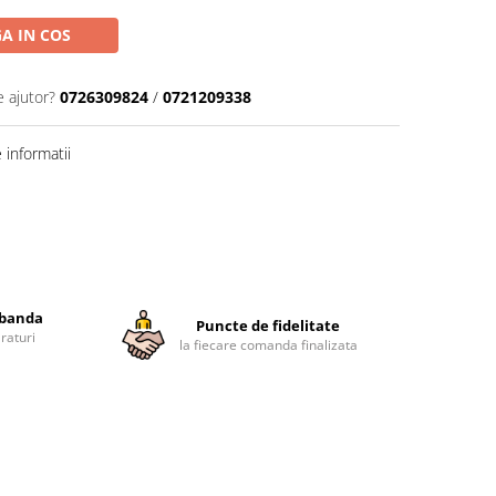
A IN COS
e ajutor?
0726309824
/
0721209338
informatii
obanda
Puncte de fidelitate
raturi
la fiecare comanda finalizata