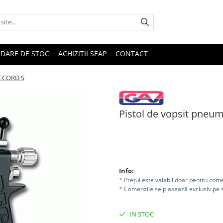
IDARE DE STOC
ACHIZITII SEAP
CONTACT
RECORD S
Pistol de vopsit pne
559,00 RON
Info:
* Prețul este valabil doar pentru come
* Comenzile se plasează exclusiv pe s
IN STOC