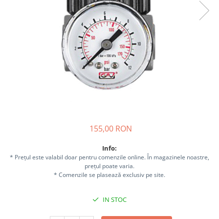
Sisteme combinate &
multifunctionale
Tocatoare de crengi si resturi
vegetale
Tractoare si Utilaje agricole
Accesorii utilaje de gradina
Articole de bucatarie
Afumatoare
Aparate de vidat
Feliatoare
Masini de framantat aluat
155,00 RON
Masini de taitei
Info:
Masini de tocat carne
* Prețul este valabil doar pentru comenzile online. În magazinele noastre,
Masini de umplut carnati
prețul poate varia.
* Comenzile se plasează exclusiv pe site.
Razatoare branzeturi
Storcatoare de rosii
IN STOC
Accesorii articole de bucatarie
Gradina & Terasa