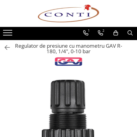
Toate Produsele
1
2
Casa si Gradina
Utilaje pentru gradina si accesorii
Regulator de presiune cu manometru GAV R-
Atomizoare si Pulverizatoare
180, 1/4", 0-10 bar
Despicatoare de lemne
Drujbe si fierastraie cu lant
Fierastraie pentru busteni
Foarfeci de gradina
Masini de tuns iarba si accesorii
Motocoase si accesorii
Motocositori
Motosape si Motocultoare
Motoburghie
Masini de batut stalpi