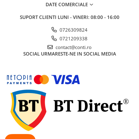
DATE COMERCIALE
Echipamente marcaje rutiere
Accesorii sisteme pompare
SUPORT CLIENTI
LUNI - VINERI: 08:00 - 16:00
Compactoare
0726309824
Maiuri compactoare
0721209338
Placi compactoare unidirectionale
contact@conti.ro
Placi compactoare reversibile
SOCIAL
URMARESTE-NE IN SOCIAL MEDIA
Cilindri vibrocompactori
Accesorii compactoare
Betoniere si Malaxoare
Betoniere
Malaxoare
Accesorii betoniere
Depozitare, transport si protectie
Scari de lucru si schele
Echipamente de ridicat
Echipamente pentru transport