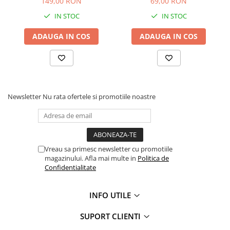
149,00 RON
69,00 RON
Masini de prelucrat fier-beton
IN STOC
IN STOC
Ghilotine
ADAUGA IN COS
ADAUGA IN COS
Placi extra mari
Accesorii masini de taiat
Finisare si Prelucrare suprafete
Elicoptere pardoseala
Vibratoare beton
Newsletter
Nu rata ofertele si promotiile noastre
Rigle vibrante
Scarificatoare beton
Aplicatoare cu banda
Slefuitoare pereti
Vreau sa primesc newsletter cu promotiile
magazinului. Afla mai multe in
Politica de
Accesorii prelucrare suprafete
Confidentialitate
Sisteme pompare
Pompe pentru zugravit si vopsit
INFO UTILE
Masini de tencuit
SUPORT CLIENTI
Pompe glet cu snec
Pompe spuma poliuretanica