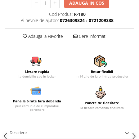
ADAUGA IN COS
Mobilier gradina
Cod Produs:
R-180
Depozitare gradina
Ai nevoie de ajutor?
0726309824
/
0721209338
Gratare si accesorii
Piscine
Adauga la Favorite
Cere informatii
Echipamente curatenie
Aparate de spalat cu presiune
Aspiratoare
Freze de zapada
Livrare rapida
Retur flexibil
Masini de maturat
la domiciliu sau in locker
in 14 zile de la primirea produselor
Suflante & Aspiratoare frunze
Accesorii echipamente curatenie
Unelte de gradinarit
Pana la 6 rate fara dobanda
Puncte de fidelitate
Dispozitive de imprastiat si
prin cardurile de cumparaturi
la fiecare comanda finalizata
partenere
semanat
Unelte taiat
Lopeti pentru zapada
Descriere
Roabe si carucioare