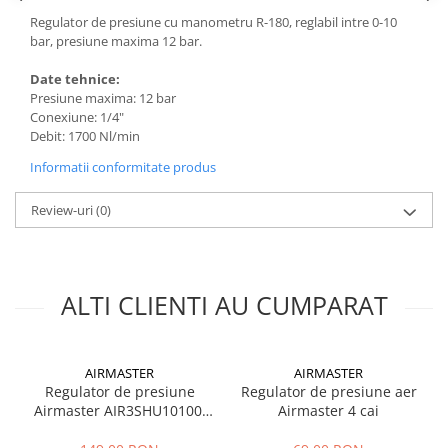
Sere si solarii
Regulator de presiune cu manometru R-180, reglabil intre 0-10
bar, presiune maxima 12 bar.
Plase si folii pentru gradinarit
Alte unelte de gradinarit
Date tehnice:
Echipamente de protectie pentru
Presiune maxima: 12 bar
gradina
Conexiune: 1/4"
Debit: 1700 Nl/min
Casti de protectie
Informatii conformitate produs
Manusi de lucru
Ochelari de protectie
Review-uri
(0)
Electrice si Iluminat
Sisteme fotovoltaice
Prize & Prelungitoare
ALTI CLIENTI AU CUMPARAT
Constructii
Masini de taiat
Masini de taiat beton / asfalt
AIRMASTER
AIRMASTER
Masini de taiat gresie / faianta
Regulator de presiune
Regulator de presiune aer
Airmaster AIR3SHU10100,
Airmaster 4 cai
Masini de taiat caramida
0.5-8 bar, 3/8"
Motodebitatoare