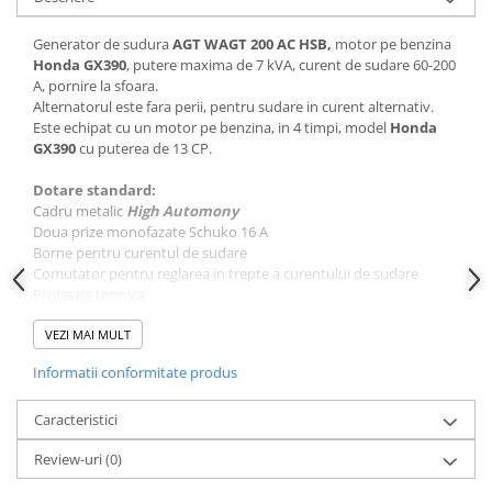
Plase si folii pentru gradinarit
Masini de sapat santuri (Trenchere)
Alte unelte de gradinarit
Foreze pentru subtraversari
Generator de sudura
AGT WAGT 200 AC HSB,
motor pe benzina
Honda GX390
, putere maxima de 7 kVA, curent de sudare 60-200
Echipamente de protectie pentru
Accesorii pentru santier
A, pornire la sfoara.
gradina
Tubulatura evacuare deseuri
Alternatorul este fara perii, pentru sudare in curent alternativ.
Casti de protectie
Este echipat cu un motor pe benzina, in 4 timpi, model
Honda
Parapeti rutieri
GX390
cu puterea de 13 CP.
Manusi de lucru
Arzatoare izolatii cu gaz
Ochelari de protectie
Dotare standard:
Electrice si Iluminat
Cadru metalic
High Automony
Doua prize monofazate Schuko 16 A
Sisteme fotovoltaice
Borne pentru curentul de sudare
Prize & Prelungitoare
Comutator pentru reglarea in trepte a curentului de sudare
Protectie termica
Protectie lipsa ulei
Contor ore functionare
VEZI MAI MULT
Pornire manuala (la sfoara)
Informatii conformitate produs
Accesorii optionale:
Kit roti si manere pentru transport
Caracteristici
Cabluri de sudura
Review-uri
(0)
Date tehnice: