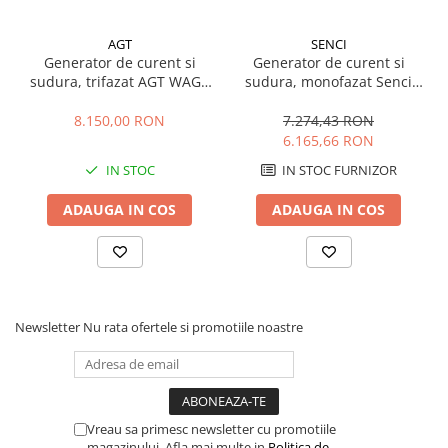
AGT
SENCI
Generator de curent si
Generator de curent si
sudura, trifazat AGT WAGT
sudura, monofazat Senci
220 DC RaSB, 6.5 kVA, 220
SC-200A, 5.5 kW, 200A,
A, benzina
benzina, AVR, pornire
8.150,00 RON
7.274,43 RON
electrica
6.165,66 RON
IN STOC
IN STOC FURNIZOR
ADAUGA IN COS
ADAUGA IN COS
Newsletter
Nu rata ofertele si promotiile noastre
Vreau sa primesc newsletter cu promotiile
magazinului. Afla mai multe in
Politica de