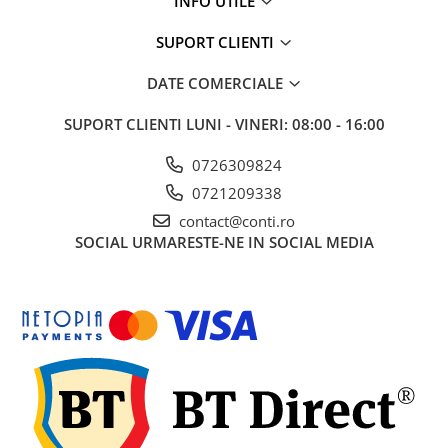
INFO UTILE
Accesorii pentru depozitare,
transport
SUPORT CLIENTI
Tehnica diamantata
DATE COMERCIALE
Masini de carotat
Masini de canelat
SUPORT CLIENTI
LUNI - VINERI: 08:00 - 16:00
Carote diamantate
Discuri diamantate
0726309824
Freze diamantate
0721209338
Masini de sapat
contact@conti.ro
SOCIAL
URMARESTE-NE IN SOCIAL MEDIA
Masini de sapat santuri (Trenchere)
Foreze pentru subtraversari
Accesorii pentru santier
Tubulatura evacuare deseuri
Parapeti rutieri
Arzatoare izolatii cu gaz
Scule si unelte
Scule electrice