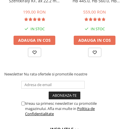
Szentkiraly KF, ax 22.2 mm
HB 445.0, HB 560.0, HB
(model mic)
585.0
Echipamente marcaje rutiere
199,00 RON
559,00 RON
Accesorii sisteme pompare
Compactoare
IN STOC
IN STOC
Maiuri compactoare
Placi compactoare unidirectionale
ADAUGA IN COS
ADAUGA IN COS
Placi compactoare reversibile
Cilindri vibrocompactori
Accesorii compactoare
Betoniere si Malaxoare
Newsletter
Nu rata ofertele si promotiile noastre
Betoniere
Malaxoare
Accesorii betoniere
Depozitare, transport si protectie
Vreau sa primesc newsletter cu promotiile
magazinului. Afla mai multe in
Politica de
Scari de lucru si schele
Confidentialitate
Echipamente de ridicat
Echipamente pentru transport