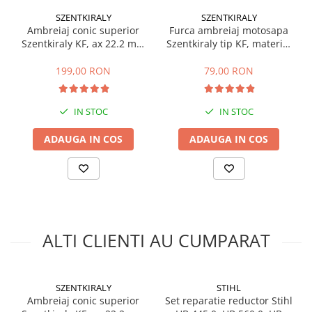
Masini de prelucrat fier-beton
SZENTKIRALY
SZENTKIRALY
Ambreiaj conic superior
Furca ambreiaj motosapa
Ghilotine
Szentkiraly KF, ax 22.2 mm
Szentkiraly tip KF, material
Placi extra mari
(model mic)
aluminiu
Accesorii masini de taiat
199,00 RON
79,00 RON
Finisare si Prelucrare suprafete
Elicoptere pardoseala
IN STOC
IN STOC
Vibratoare beton
ADAUGA IN COS
ADAUGA IN COS
Rigle vibrante
Scarificatoare beton
Aplicatoare cu banda
Slefuitoare pereti
Accesorii prelucrare suprafete
ALTI CLIENTI AU CUMPARAT
Sisteme pompare
Pompe pentru zugravit si vopsit
Masini de tencuit
SZENTKIRALY
STIHL
Pompe glet cu snec
Ambreiaj conic superior
Set reparatie reductor Stihl
Pompe spuma poliuretanica