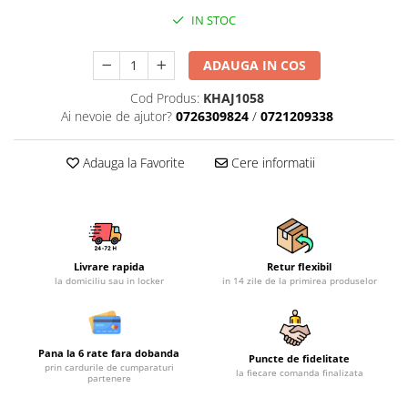
Mobilier gradina
IN STOC
Depozitare gradina
ADAUGA IN COS
Gratare si accesorii
Piscine
Cod Produs:
KHAJ1058
Echipamente curatenie
Ai nevoie de ajutor?
0726309824
/
0721209338
Aparate de spalat cu presiune
Adauga la Favorite
Cere informatii
Aspiratoare
Freze de zapada
Masini de maturat
Suflante & Aspiratoare frunze
Accesorii echipamente curatenie
Livrare rapida
Retur flexibil
la domiciliu sau in locker
in 14 zile de la primirea produselor
Unelte de gradinarit
Dispozitive de imprastiat si
semanat
Unelte taiat
Pana la 6 rate fara dobanda
Puncte de fidelitate
prin cardurile de cumparaturi
la fiecare comanda finalizata
Lopeti pentru zapada
partenere
Roabe si carucioare