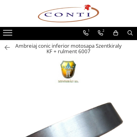
Toate Produsele
1
2
Casa si Gradina
Utilaje pentru gradina si accesorii
Ambreiaj conic inferior motosapa Szentkiraly
Atomizoare si Pulverizatoare
KF + rulment 6007
Despicatoare de lemne
Drujbe si fierastraie cu lant
Fierastraie pentru busteni
Foarfeci de gradina
Masini de tuns iarba si accesorii
Motocoase si accesorii
Motocositori
Motosape si Motocultoare
Motoburghie
Masini de batut stalpi