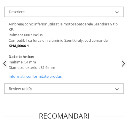
Sere si solarii
Descriere
Plase si folii pentru gradinarit
Alte unelte de gradinarit
Ambreiaj conic inferior utilizat la motosapatoarele Szentkiraly tip
Echipamente de protectie pentru
KF.
gradina
Rulment 6007 inclus.
Compatibil cu furca din aluminiu Szentkiraly, cod comanda
Casti de protectie
KHAJ0044-1
.
Manusi de lucru
Date tehnice:
Ochelari de protectie
Inaltime: 54 mm
Electrice si Iluminat
Diametru exterior: 81.6 mm
Sisteme fotovoltaice
Informatii conformitate produs
Prize & Prelungitoare
Constructii
Review-uri
(0)
Masini de taiat
Masini de taiat beton / asfalt
Masini de taiat gresie / faianta
RECOMANDARI
Masini de taiat caramida
Motodebitatoare