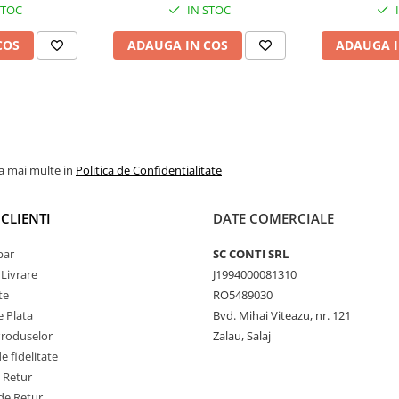
STOC
IN STOC
COS
ADAUGA IN COS
ADAUGA I
la mai multe in
Politica de Confidentialitate
CLIENTI
DATE COMERCIALE
par
SC CONTI SRL
 Livrare
J1994000081310
te
RO5489030
 Plata
Bvd. Mihai Viteazu, nr. 121
Produselor
Zalau, Salaj
 fidelitate
e Retur
de Retur