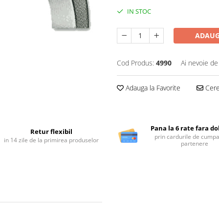
IN STOC
ADAUG
Cod Produs:
4990
Ai nevoie de
Adauga la Favorite
Cere 
Pana la 6 rate fara d
Retur flexibil
prin cardurile de cumpa
in 14 zile de la primirea produselor
partenere