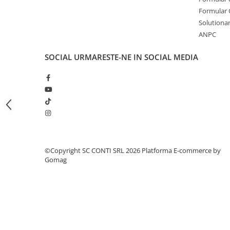
Masini de prelucrat fier-beton
Formular 
Solutionare
Ghilotine
ANPC
Placi extra mari
Accesorii masini de taiat
SOCIAL
URMARESTE-NE IN SOCIAL MEDIA
Finisare si Prelucrare suprafete
Elicoptere pardoseala
Vibratoare beton
Rigle vibrante
Scarificatoare beton
Aplicatoare cu banda
Slefuitoare pereti
©Copyright SC CONTI SRL 2026
Platforma E-commerce by
Gomag
Accesorii prelucrare suprafete
Sisteme pompare
Pompe pentru zugravit si vopsit
Masini de tencuit
Pompe glet cu snec
Pompe spuma poliuretanica