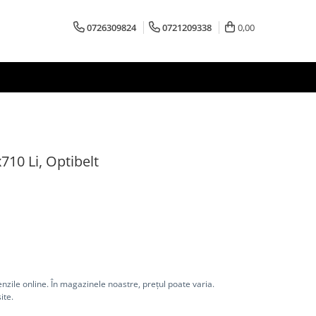
0726309824
0721209338
0,00
710 Li, Optibelt
nzile online. În magazinele noastre, prețul poate varia.
ite.