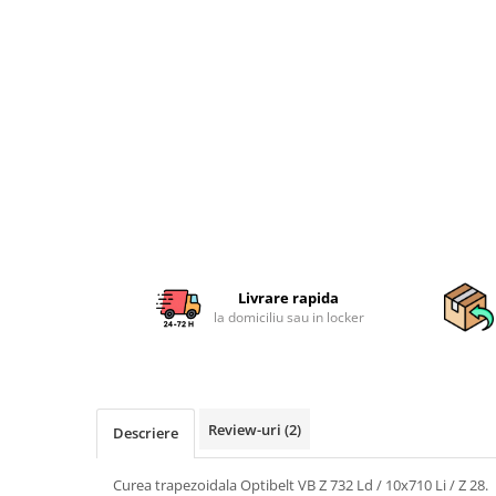
Sisteme combinate &
multifunctionale
Tocatoare de crengi si resturi
vegetale
Tractoare si Utilaje agricole
Accesorii utilaje de gradina
Articole de bucatarie
Afumatoare
Aparate de vidat
Feliatoare
Masini de framantat aluat
Livrare rapida
Masini de taitei
la domiciliu sau in locker
Masini de tocat carne
Masini de umplut carnati
Razatoare branzeturi
Storcatoare de rosii
Review-uri
(2)
Descriere
Accesorii articole de bucatarie
Gradina & Terasa
Curea trapezoidala Optibelt VB Z 732 Ld / 10x710 Li / Z 28.