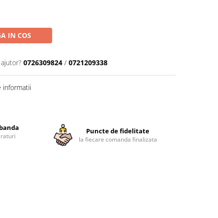
A IN COS
 ajutor?
0726309824
/
0721209338
informatii
obanda
Puncte de fidelitate
raturi
la fiecare comanda finalizata