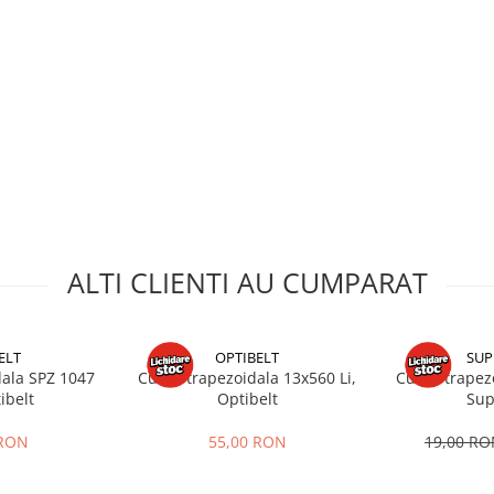
ALTI CLIENTI AU CUMPARAT
ELT
OPTIBELT
SUP
dala SPZ 1047
Curea trapezoidala 13x560 Li,
Curea trapezo
ibelt
Optibelt
Sup
 RON
55,00 RON
19,00 R