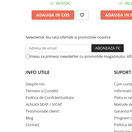
IN STOC
IN 
Sere si solarii
Plase si folii pentru gradinarit
ADAUGA IN COS
ADAUGA IN 
Alte unelte de gradinarit
Echipamente de protectie pentru
gradina
Newsletter
Nu rata ofertele si promotiile noastre
Casti de protectie
Manusi de lucru
Vreau sa primesc newsletter cu promotiile magazinului. Af
Ochelari de protectie
Electrice si Iluminat
INFO UTILE
SUPORT 
Sisteme fotovoltaice
Prize & Prelungitoare
Despre noi
Cum cum
Constructii
Termeni si Conditii
Informatii
Politica de Confidentialitate
Plata in ra
Masini de taiat
Achizitii SEAP / SICAP
Metode de
Masini de taiat beton / asfalt
Testimoniale clienti
Garantia 
Masini de taiat gresie / faianta
Blog
Program de
Masini de taiat caramida
Contact
Politica d
Motodebitatoare
Formular 