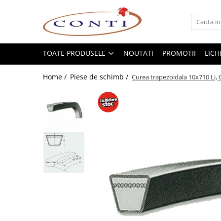
Toate Produsele
Casa si Gradina
TOATE PRODUSELE
NOUTATI
PROMOTII
LICH
Utilaje pentru gradina si accesorii
Home /
Piese de schimb /
Curea trapezoidala 10x710 Li, 
Atomizoare si Pulverizatoare
Despicatoare de lemne
Drujbe si fierastraie cu lant
Fierastraie pentru busteni
Foarfeci de gradina
Masini de tuns iarba si accesorii
Motocoase si accesorii
Motocositori
Motosape si Motocultoare
Motoburghie
Masini de batut stalpi