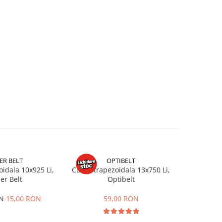
ER BELT
OPTIBELT
idala 10x925 Li,
Curea trapezoidala 13x750 Li,
Curea trap
er Belt
Optibelt
ON
15,00 RON
59,00 RON
19,00