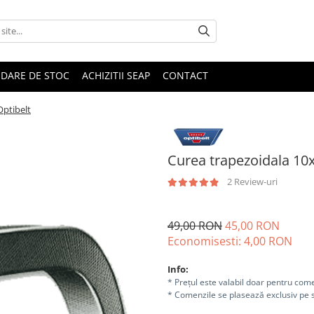
IDARE DE STOC
ACHIZITII SEAP
CONTACT
Optibelt
Curea trapezoidala 10x
2 Review-uri
49,00 RON
45,00 RON
Economisesti:
4,00
RON
Info:
* Prețul este valabil doar pentru come
* Comenzile se plasează exclusiv pe s