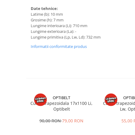
Mobilier gradina
Date tehnice:
Depozitare gradina
Latime (b): 10 mm
Grosime (h): 7 mm
Gratare si accesorii
Lungime interioara (Li): 710 mm
Piscine
Lungime exterioara (La): -
Lungime primitiva (Lp, Lw, Ld): 732 mm
Echipamente curatenie
Informatii conformitate produs
Aparate de spalat cu presiune
Aspiratoare
Freze de zapada
Masini de maturat
Suflante & Aspiratoare frunze
Accesorii echipamente curatenie
Unelte de gradinarit
OPTIBELT
OPTIB
Dispozitive de imprastiat si
Curea trapezoidala 17x1100 Li,
Curea trapezoi
Optibelt
Lw, Opt
semanat
Unelte taiat
90,00 RON
79,00 RON
55,00
Lopeti pentru zapada
Roabe si carucioare