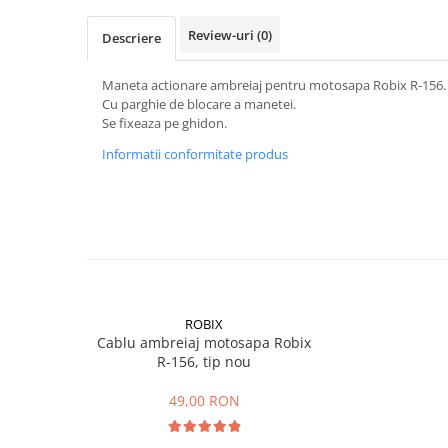
Mobilier gradina
Review-uri
(0)
Descriere
Depozitare gradina
Gratare si accesorii
Maneta actionare ambreiaj pentru motosapa Robix R-156.
Piscine
Cu parghie de blocare a manetei.
Se fixeaza pe ghidon.
Echipamente curatenie
Informatii conformitate produs
Aparate de spalat cu presiune
Aspiratoare
Freze de zapada
Masini de maturat
Suflante & Aspiratoare frunze
Accesorii echipamente curatenie
Unelte de gradinarit
ROBIX
Dispozitive de imprastiat si
Cablu ambreiaj motosapa Robix
R-156, tip nou
semanat
Unelte taiat
49,00 RON
Lopeti pentru zapada
Roabe si carucioare