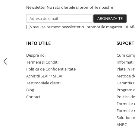
Masini de prelucrat fier-beton
Newsletter
Nu rata ofertele si promotiile noastre
Ghilotine
Placi extra mari
Vreau sa primesc newsletter cu promotiile magazinului. Af
Accesorii masini de taiat
Finisare si Prelucrare suprafete
INFO UTILE
SUPORT 
Elicoptere pardoseala
Vibratoare beton
Despre noi
Cum cum
Termeni si Conditii
Informatii
Rigle vibrante
Politica de Confidentialitate
Plata in ra
Scarificatoare beton
Achizitii SEAP / SICAP
Metode de
Aplicatoare cu banda
Testimoniale clienti
Garantia 
Slefuitoare pereti
Blog
Program de
Accesorii prelucrare suprafete
Contact
Politica d
Sisteme pompare
Formular 
Formular 
Pompe pentru zugravit si vopsit
Solutionare
Masini de tencuit
ANPC
Pompe glet cu snec
Pompe spuma poliuretanica