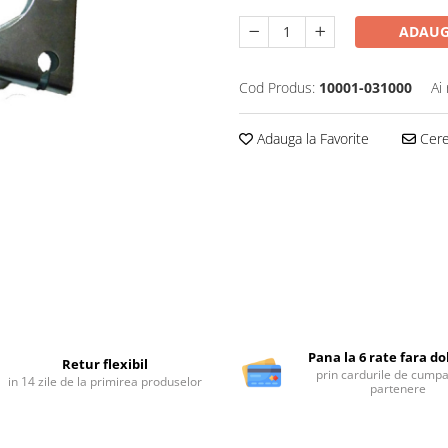
ADAUG
Cod Produs:
10001-031000
Ai
Adauga la Favorite
Cere 
Pana la 6 rate fara d
Retur flexibil
prin cardurile de cumpa
in 14 zile de la primirea produselor
partenere