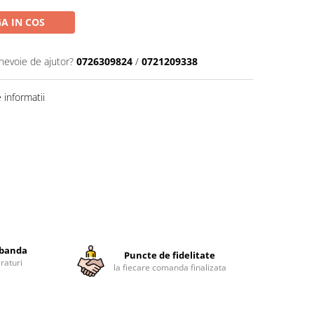
A IN COS
 nevoie de ajutor?
0726309824
/
0721209338
informatii
obanda
Puncte de fidelitate
raturi
la fiecare comanda finalizata