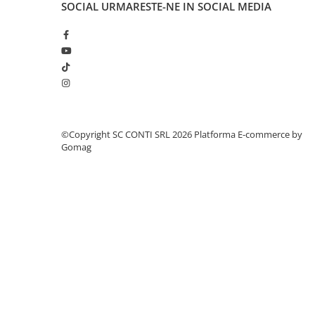
SOCIAL
URMARESTE-NE IN SOCIAL MEDIA
Echipamente marcaje rutiere
Accesorii sisteme pompare
Compactoare
Maiuri compactoare
Placi compactoare unidirectionale
Placi compactoare reversibile
Cilindri vibrocompactori
©Copyright SC CONTI SRL 2026
Platforma E-commerce by
Gomag
Accesorii compactoare
Betoniere si Malaxoare
Betoniere
Malaxoare
Accesorii betoniere
Depozitare, transport si protectie
Scari de lucru si schele
Echipamente de ridicat
Echipamente pentru transport