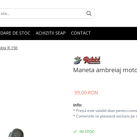
IDARE DE STOC
ACHIZITII SEAP
CONTACT
bix R-156
Maneta ambreiaj moto
99,00 RON
Info:
* Prețul este valabil doar pentru come
* Comenzile se plasează exclusiv pe s
IN STOC