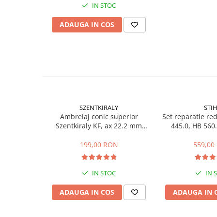
IN STOC
Sere si solarii
Plase si folii pentru gradinarit
ADAUGA IN COS
Alte unelte de gradinarit
Echipamente de protectie pentru
gradina
Casti de protectie
Manusi de lucru
Ochelari de protectie
SZENTKIRALY
STI
Electrice si Iluminat
Ambreiaj conic superior
Set reparatie red
Sisteme fotovoltaice
Szentkiraly KF, ax 22.2 mm
445.0, HB 560
(model mic)
Prize & Prelungitoare
199,00 RON
559,00
Constructii
Masini de taiat
IN STOC
IN 
Masini de taiat beton / asfalt
Masini de taiat gresie / faianta
ADAUGA IN COS
ADAUGA IN 
Masini de taiat caramida
Motodebitatoare