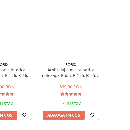
OBIX
ROBIX
S
onic inferior
Ambreiaj conic superior
Ax melcat 
x R-156, R-66, R-
motosapa Robix R-156, R-66, R-
KF (
116
116 + rulment 51107
,00 RON
399,00 RON
2
IN STOC
IN STOC
N COS
ADAUGA IN COS
ADAUG