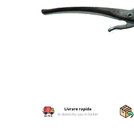
Sisteme combinate &
multifunctionale
Tocatoare de crengi si resturi
vegetale
Tractoare si Utilaje agricole
Accesorii utilaje de gradina
Articole de bucatarie
Afumatoare
Aparate de vidat
Feliatoare
Masini de framantat aluat
Masini de taitei
Masini de tocat carne
Masini de umplut carnati
Razatoare branzeturi
Livrare rapida
la domiciliu sau in locker
Storcatoare de rosii
Accesorii articole de bucatarie
Gradina & Terasa