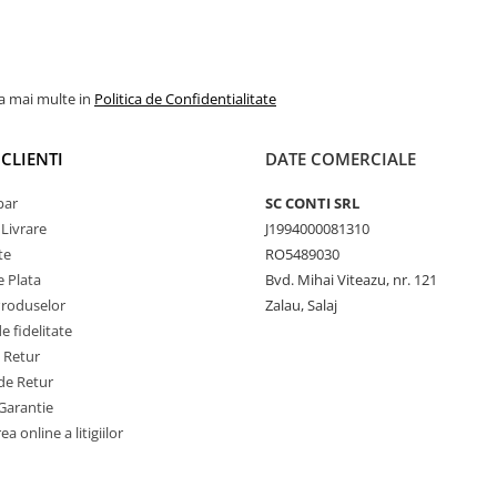
la mai multe in
Politica de Confidentialitate
CLIENTI
DATE COMERCIALE
par
SC CONTI SRL
 Livrare
J1994000081310
te
RO5489030
 Plata
Bvd. Mihai Viteazu, nr. 121
Produselor
Zalau, Salaj
 fidelitate
e Retur
de Retur
Garantie
a online a litigiilor