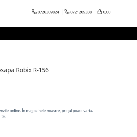
0726309824
0721209338
0,00
sapa Robix R-156
nzile online. În magazinele noastre, prețul poate varia.
ite.