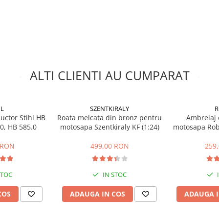
ALTI CLIENTI AU CUMPARAT
HL
SZENTKIRALY
R
uctor Stihl HB
Roata melcata din bronz pentru
Ambreiaj c
.0, HB 585.0
motosapa Szentkiraly KF (1:24)
motosapa Robi
 RON
499,00 RON
259
STOC
IN STOC
COS
ADAUGA IN COS
ADAUGA I