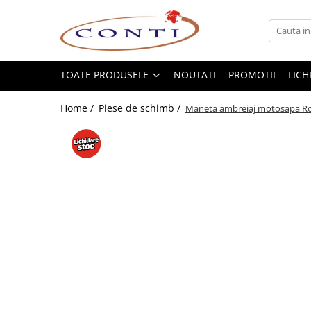
Toate Produsele
Casa si Gradina
TOATE PRODUSELE
NOUTATI
PROMOTII
LICH
Utilaje pentru gradina si accesorii
Home /
Piese de schimb /
Maneta ambreiaj motosapa Ro
Atomizoare si Pulverizatoare
Despicatoare de lemne
Drujbe si fierastraie cu lant
Fierastraie pentru busteni
Foarfeci de gradina
Masini de tuns iarba si accesorii
Motocoase si accesorii
Motocositori
Motosape si Motocultoare
Motoburghie
Masini de batut stalpi