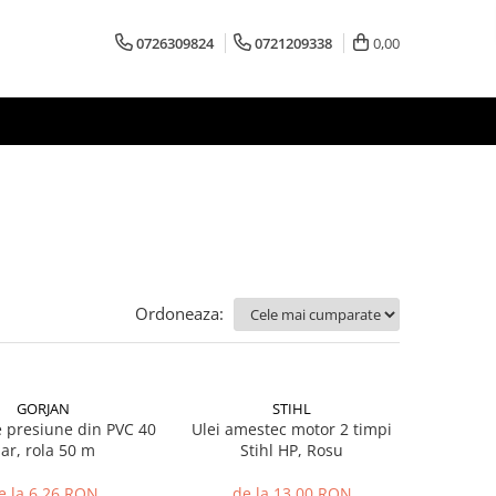
0726309824
0721209338
0,00
Ordoneaza:
GORJAN
STIHL
 presiune din PVC 40
Ulei amestec motor 2 timpi
ar, rola 50 m
Stihl HP, Rosu
e la 6,26 RON
de la 13,00 RON