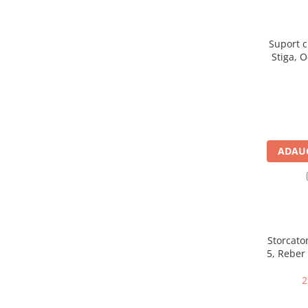
Mobilier gradina
Depozitare gradina
Suport c
Gratare si accesorii
Stiga, 
Piscine
2000
Echipamente curatenie
Aparate de spalat cu presiune
Aspiratoare
Freze de zapada
ADAUG
Masini de maturat
Suflante & Aspiratoare frunze
Accesorii echipamente curatenie
Unelte de gradinarit
Dispozitive de imprastiat si
Storcator
semanat
5, Reber
Unelte taiat
2
Lopeti pentru zapada
Roabe si carucioare