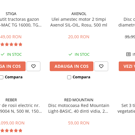
STIGA
AXENOL
utit tractoras gazon
Ulei amestec motor 2 timpi
Disc 
O-MAC TG 16000, TG
Axenol SIL-OIL, Rosu, 500 ml
diametr
0, 125463200/0
s
49,00 RON
20,00 RON
35,9
IN STOC
IN STOC
I
A IN COS
ADAUGA IN COS
VEZI
Compara
Compara
REBER
RED MOUNTAIN
 de rosii electric nr.
Disc motocoasa Red Mountain
Set 3 t
 9004 N, 500 W, 150-
Light-BASIC, 40 dinti vidia, 255
vegetati
340 kg/h
x 25.4 x 1.25 mm
Pro
.099,00 RON
59,00 RON