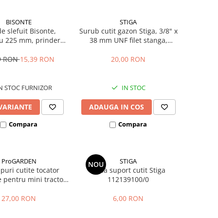
BISONTE
STIGA
de slefuit Bisonte,
Surub cutit gazon Stiga, 3/8" x
u 225 mm, prindere
38 mm UNF filet stanga,
cai, set 6 buc.
112735695/1
9 RON
15,39 RON
20,00 RON
N STOC FURNIZOR
IN STOC
 VARIANTE
ADAUGA IN COS
Compara
Compara
ProGARDEN
STIGA
NOU
ipuri cutite tocator
Pana suport cutit Stiga
e pentru mini tractor
112139100/0
GARDEN Campo T
27,00 RON
6,00 RON