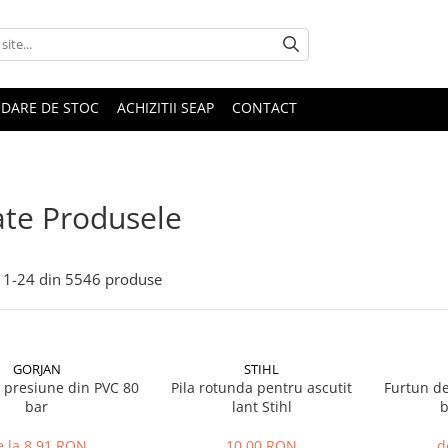
IDARE DE STOC
ACHIZITII SEAP
CONTACT
te Produsele
1-
24
din
5546
produse
GORJAN
STIHL
 presiune din PVC 80
Pila rotunda pentru ascutit
Furtun de
bar
lant Stihl
b
e la 8,91 RON
10,00 RON
d