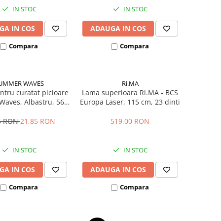
IN STOC
IN STOC
GA IN COS
ADAUGA IN COS
Compara
Compara
UMMER WAVES
Ri.MA
ntru curatat picioare
Lama superioara Ri.MA - BCS
aves, Albastru, 56 x
Europa Laser, 115 cm, 23 dinti
52 x 8.9 cm
5 RON
21,85 RON
519,00 RON
IN STOC
IN STOC
GA IN COS
ADAUGA IN COS
Compara
Compara