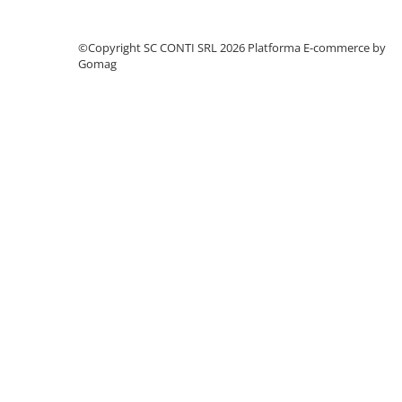
Accesorii pentru depozitare,
transport
©Copyright SC CONTI SRL 2026
Platforma E-commerce by
Tehnica diamantata
Gomag
Masini de carotat
Masini de canelat
Carote diamantate
Discuri diamantate
Freze diamantate
Masini de sapat
Masini de sapat santuri (Trenchere)
Foreze pentru subtraversari
Accesorii pentru santier
Tubulatura evacuare deseuri
Parapeti rutieri
Arzatoare izolatii cu gaz
Scule si unelte
Scule electrice