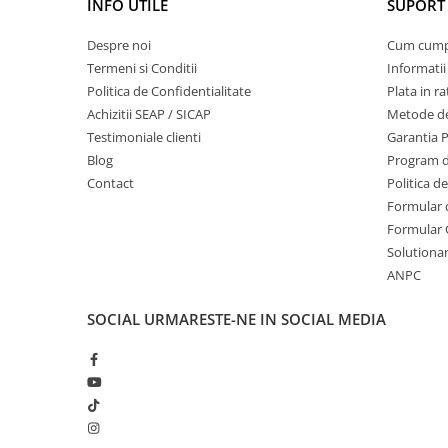
INFO UTILE
SUPORT 
Echipamente marcaje rutiere
Despre noi
Cum cum
Accesorii sisteme pompare
Termeni si Conditii
Informatii
Compactoare
Politica de Confidentialitate
Plata in ra
Maiuri compactoare
Achizitii SEAP / SICAP
Metode de
Placi compactoare unidirectionale
Testimoniale clienti
Garantia 
Placi compactoare reversibile
Blog
Program de
Contact
Politica d
Cilindri vibrocompactori
Formular 
Accesorii compactoare
Formular 
Betoniere si Malaxoare
Solutionare
Betoniere
ANPC
Malaxoare
SOCIAL
URMARESTE-NE IN SOCIAL MEDIA
Accesorii betoniere
Depozitare, transport si protectie
Scari de lucru si schele
Echipamente de ridicat
Echipamente pentru transport