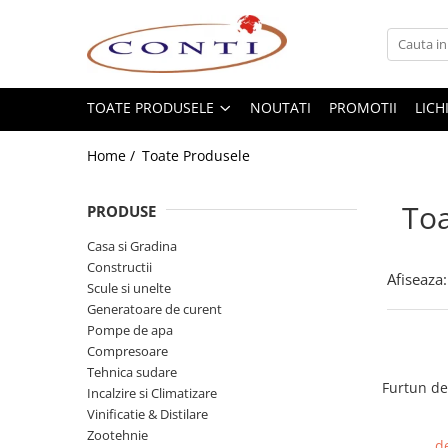
Toate Produsele
Casa si Gradina
TOATE PRODUSELE
NOUTATI
PROMOTII
LICH
Utilaje pentru gradina si accesorii
Home /
Toate Produsele
Atomizoare si Pulverizatoare
Despicatoare de lemne
Toa
PRODUSE
Drujbe si fierastraie cu lant
Fierastraie pentru busteni
Casa si Gradina
Constructii
Foarfeci de gradina
Afiseaza:
Scule si unelte
Masini de tuns iarba si accesorii
Generatoare de curent
Motocoase si accesorii
Pompe de apa
Motocositori
Compresoare
Motosape si Motocultoare
Tehnica sudare
Furtun de
Incalzire si Climatizare
Motoburghie
Vinificatie & Distilare
Masini de batut stalpi
Zootehnie
d