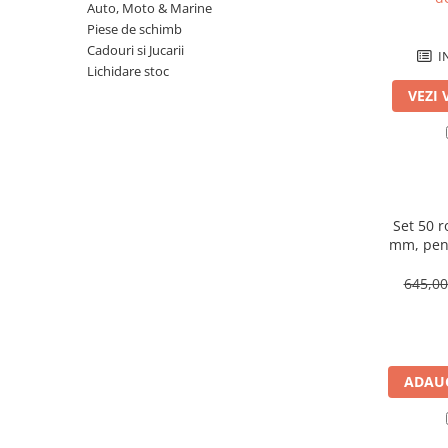
Sisteme combinate &
Auto, Moto & Marine
multifunctionale
Piese de schimb
Tocatoare de crengi si resturi
Cadouri si Jucarii
I
vegetale
Lichidare stoc
Tractoare si Utilaje agricole
VEZI 
Accesorii utilaje de gradina
Articole de bucatarie
Afumatoare
Aparate de vidat
Set 50 r
Feliatoare
mm, pent
Masini de framantat aluat
fier-b
Masini de taitei
645,0
Masini de tocat carne
Masini de umplut carnati
Razatoare branzeturi
ADAUG
Storcatoare de rosii
Accesorii articole de bucatarie
Gradina & Terasa