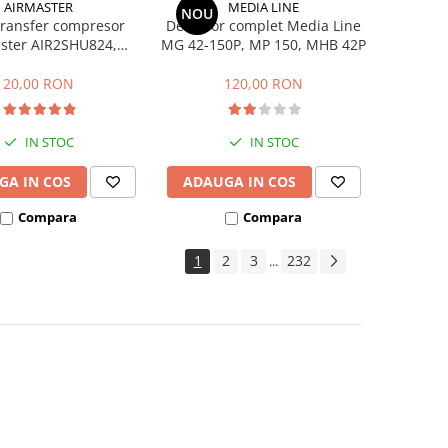
AIRMASTER
MEDIA LINE
NOU
transfer compresor
Demaror complet Media Line
ster AIR2SHU824,
MG 42-150P, MP 150, MHB 42P
AIR2SHU850
20,00 RON
120,00 RON
IN STOC
IN STOC
GA IN COS
ADAUGA IN COS
Compara
Compara
1
2
3
232
...