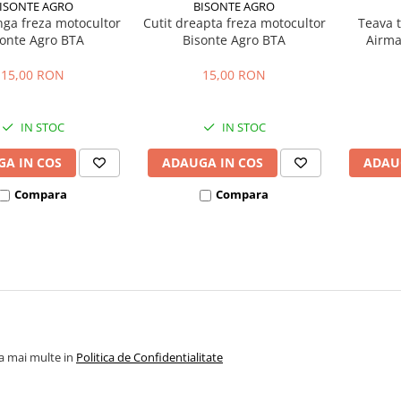
ISONTE AGRO
BISONTE AGRO
nga freza motocultor
Cutit dreapta freza motocultor
Teava 
sonte Agro BTA
Bisonte Agro BTA
Airma
15,00 RON
15,00 RON
IN STOC
IN STOC
A IN COS
ADAUGA IN COS
ADAU
Compara
Compara
la mai multe in
Politica de Confidentialitate