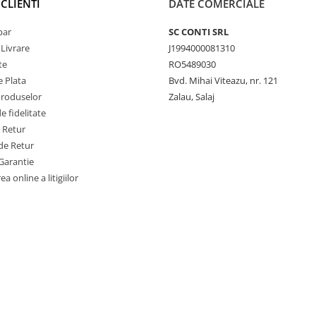
CLIENTI
DATE COMERCIALE
par
SC CONTI SRL
 Livrare
J1994000081310
te
RO5489030
 Plata
Bvd. Mihai Viteazu, nr. 121
Produselor
Zalau, Salaj
 fidelitate
e Retur
de Retur
Garantie
a online a litigiilor