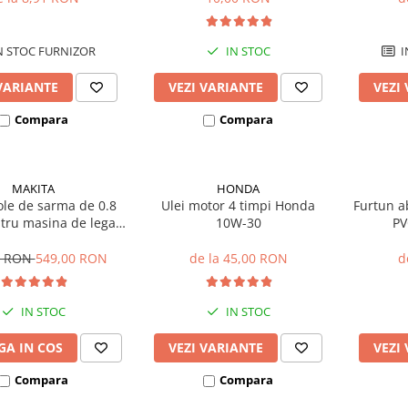
N STOC FURNIZOR
IN STOC
I
VARIANTE
VEZI VARIANTE
VEZI
Compara
Compara
MAKITA
HONDA
ole de sarma de 0.8
Ulei motor 4 timpi Honda
Furtun a
ru masina de legat
10W-30
PV
eton Makita DTR180
0 RON
549,00 RON
de la 45,00 RON
d
IN STOC
IN STOC
A IN COS
VEZI VARIANTE
VEZI
Compara
Compara