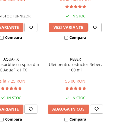
N STOC FURNIZOR
IN STOC
 VARIANTE
VEZI VARIANTE
Compara
Compara
AQUAFIX
REBER
bsorbtie cu spira din
Ulei pentru reductor Reber,
C AquaFix HFX
100 ml
e la 7,25 RON
55,00 RON
IN STOC
IN STOC
 VARIANTE
ADAUGA IN COS
Compara
Compara