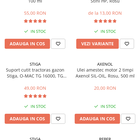
100 ml
Stihl HP, Rosu
Sere si solarii
55,00 RON
de la 13,00 RON
Plase si folii pentru gradinarit
Alte unelte de gradinarit
Echipamente de protectie pentru
IN STOC
IN STOC
gradina
ADAUGA IN COS
VEZI VARIANTE
Casti de protectie
Manusi de lucru
Ochelari de protectie
STIGA
AXENOL
Suport cutit tractoras gazon
Ulei amestec motor 2 timpi
Electrice si Iluminat
Stiga, O-MAC TG 16000, TG
Axenol SIL-OIL, Rosu, 500 ml
Sisteme fotovoltaice
20000, 125463200/0
49,00 RON
20,00 RON
Prize & Prelungitoare
Constructii
Masini de taiat
IN STOC
IN STOC
Masini de taiat beton / asfalt
ADAUGA IN COS
ADAUGA IN COS
Masini de taiat gresie / faianta
Masini de taiat caramida
Motodebitatoare
STIGA
REBER