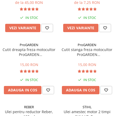
de la 45,00 RON
de la 7,25 RON
Mobilier gradina
Depozitare gradina
IN STOC
IN STOC
Gratare si accesorii
Piscine
VEZI VARIANTE
VEZI VARIANTE
Echipamente curatenie
Aparate de spalat cu presiune
ProGARDEN
ProGARDEN
Aspiratoare
Cutit dreapta freza motocultor
Cutit stanga freza motocultor
Freze de zapada
ProGARDEN
ProGARDEN
HS1100A/1100B/1100D, 230 x
HS1100A/1100B/1100D, 230 x
Masini de maturat
40 mm, prindere 70 x 11 mm
40 mm, prindere 70 x 11 mm
15,00 RON
15,00 RON
Suflante & Aspiratoare frunze
Accesorii echipamente curatenie
IN STOC
IN STOC
Unelte de gradinarit
Dispozitive de imprastiat si
ADAUGA IN COS
ADAUGA IN COS
semanat
Unelte taiat
REBER
STIHL
Lopeti pentru zapada
Ulei pentru reductor Reber,
Ulei amestec motor 2 timpi
Roabe si carucioare