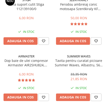
STIGA
SZENTKIRALY
NOU
Pana suport cutit Stiga
Ferodou ambreiaj conic
Echipamente marcaje rutiere
112139100/0
motosapa Szentkiraly KF
Accesorii sisteme pompare
(model mic)
6,00 RON
50,00 RON
Compactoare
Maiuri compactoare
Placi compactoare unidirectionale
IN STOC
IN STOC
Placi compactoare reversibile
ADAUGA IN COS
ADAUGA IN COS
Cilindri vibrocompactori
Accesorii compactoare
Betoniere si Malaxoare
AIRMASTER
SUMMER WAVES
Dop baie de ulei compresor
Tavita pentru curatat picioare
Betoniere
Airmaster AIR2SHU824,
Summer Waves, Albastru, 56 x
Malaxoare
AIR2SHU850, 210/24, 210/50
52 x 8.9 cm
6,00 RON
33,35 RON
Accesorii betoniere
21,85 RON
Depozitare, transport si protectie
IN STOC
IN STOC
Scari de lucru si schele
Echipamente de ridicat
ADAUGA IN COS
ADAUGA IN COS
Echipamente pentru transport