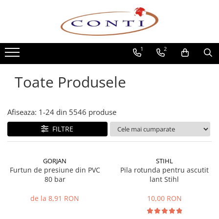
Toate Produsele
1
2
Casa si Gradina
Utilaje pentru gradina si accesorii
Toate Produsele
Atomizoare si Pulverizatoare
Despicatoare de lemne
Drujbe si fierastraie cu lant
Afiseaza:
1-
24
din
5546
produse
Fierastraie pentru busteni
FILTRE
Foarfeci de gradina
Masini de tuns iarba si accesorii
Motocoase si accesorii
GORJAN
STIHL
Motocositori
Furtun de presiune din PVC
Pila rotunda pentru ascutit
80 bar
lant Stihl
Motosape si Motocultoare
Motoburghie
de la 8,91 RON
10,00 RON
Masini de batut stalpi