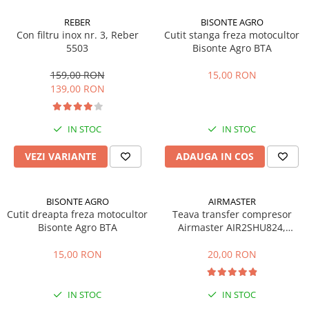
Accesorii pentru depozitare,
transport
REBER
BISONTE AGRO
Con filtru inox nr. 3, Reber
Cutit stanga freza motocultor
Tehnica diamantata
5503
Bisonte Agro BTA
Masini de carotat
159,00 RON
15,00 RON
Masini de canelat
139,00 RON
Carote diamantate
Discuri diamantate
IN STOC
IN STOC
Freze diamantate
Masini de sapat
VEZI VARIANTE
ADAUGA IN COS
Masini de sapat santuri (Trenchere)
Foreze pentru subtraversari
BISONTE AGRO
AIRMASTER
Accesorii pentru santier
Cutit dreapta freza motocultor
Teava transfer compresor
Tubulatura evacuare deseuri
Bisonte Agro BTA
Airmaster AIR2SHU824,
AIR2SHU850
Parapeti rutieri
15,00 RON
20,00 RON
Arzatoare izolatii cu gaz
Scule si unelte
IN STOC
IN STOC
Scule electrice