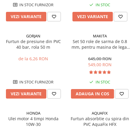
Sisteme combinate &
IN STOC FURNIZOR
IN STOC
multifunctionale
Tocatoare de crengi si resturi
VEZI VARIANTE
VEZI VARIANTE
vegetale
Tractoare si Utilaje agricole
Accesorii utilaje de gradina
GORJAN
MAKITA
Furtun de presiune din PVC
Set 50 role de sarma de 0.8
Articole de bucatarie
40 bar, rola 50 m
mm, pentru masina de legat
Afumatoare
fier-beton Makita DTR180
de la 6,26 RON
645,00 RON
Aparate de vidat
549,00 RON
Feliatoare
Masini de framantat aluat
IN STOC FURNIZOR
IN STOC
Masini de taitei
Masini de tocat carne
VEZI VARIANTE
ADAUGA IN COS
Masini de umplut carnati
Razatoare branzeturi
HONDA
AQUAFIX
Storcatoare de rosii
Ulei motor 4 timpi Honda
Furtun absorbtie cu spira din
Accesorii articole de bucatarie
10W-30
PVC AquaFix HFX
Gradina & Terasa