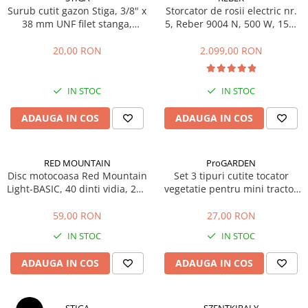
Surub cutit gazon Stiga, 3/8" x
Storcator de rosii electric nr.
Masini de prelucrat fier-beton
38 mm UNF filet stanga,
5, Reber 9004 N, 500 W, 150-
Ghilotine
112735695/1
340 kg/h
Placi extra mari
20,00 RON
2.099,00 RON
Accesorii masini de taiat
Finisare si Prelucrare suprafete
IN STOC
IN STOC
Elicoptere pardoseala
ADAUGA IN COS
ADAUGA IN COS
Vibratoare beton
Rigle vibrante
Scarificatoare beton
RED MOUNTAIN
ProGARDEN
Disc motocoasa Red Mountain
Set 3 tipuri cutite tocator
Aplicatoare cu banda
Light-BASIC, 40 dinti vidia, 255
vegetatie pentru mini tractor
Slefuitoare pereti
x 25.4 x 1.25 mm
ProGARDEN Campo T
Accesorii prelucrare suprafete
59,00 RON
27,00 RON
Sisteme pompare
IN STOC
IN STOC
Pompe pentru zugravit si vopsit
ADAUGA IN COS
ADAUGA IN COS
Masini de tencuit
Pompe glet cu snec
Pompe spuma poliuretanica