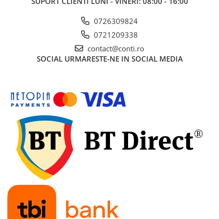
SUPORT CLIENTI
LUNI - VINERI: 08:00 - 16:00
Gletiere
Scule prelucrare placi ceramice
0726309824
Motoare
0721209338
Motoare termice
contact@conti.ro
SOCIAL
URMARESTE-NE IN SOCIAL MEDIA
Generatoare de curent
Generatoare digitale/Inverter
Generatoare uz general
Generatoare de curent continuu
Generatoare insonorizate
Generatoare pentru sudura
Automatizari generatoare
Incarcatoare portabile
Statii de incarcare portabile
Statii de incarcare de mare putere
Baterii LiFePO4 (litiu-fosfat de fier)
Turnuri de lumina