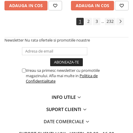
Amestecatoare
ADAUGA IN COS
ADAUGA IN COS
Ciocane demolatoare
Ciocane rotopercutoare
1
2
3
232
...
Fierastraie electrice
Masini de frezat
Newsletter
Nu rata ofertele si promotiile noastre
Masini de gaurit si insurubat
Masini de insurubat cu impact
Masini de legat fier-beton
Pistoale de vopsit
Vreau sa primesc newsletter cu promotiile
Polizoare
magazinului. Afla mai multe in
Politica de
Confidentialitate
Rindele electrice
Slefuitoare
INFO UTILE
Suflante cu aer cald
Strunguri
SUPORT CLIENTI
Accesorii scule electrice
Scule de mana
DATE COMERCIALE
Truse de scule universale