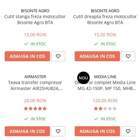
Accesorii pentru depozitare,
transport
BISONTE AGRO
BISONTE AGRO
Cutit stanga freza motocultor
Cutit dreapta freza motocultor
Tehnica diamantata
Bisonte Agro BTA
Bisonte Agro BTA
Masini de carotat
15,00 RON
15,00 RON
Masini de canelat
Carote diamantate
IN STOC
IN STOC
Discuri diamantate
ADAUGA IN COS
ADAUGA IN COS
Freze diamantate
Masini de sapat
AIRMASTER
MEDIA LINE
Masini de sapat santuri (Trenchere)
NOU
Teava transfer compresor
Demaror complet Media Line
Foreze pentru subtraversari
Airmaster AIR2SHU824,
MG 42-150P, MP 150, MHB
Accesorii pentru santier
AIR2SHU850
42P
20,00 RON
120,00 RON
Tubulatura evacuare deseuri
Parapeti rutieri
IN STOC
IN STOC
Arzatoare izolatii cu gaz
Scule si unelte
ADAUGA IN COS
ADAUGA IN COS
Scule electrice