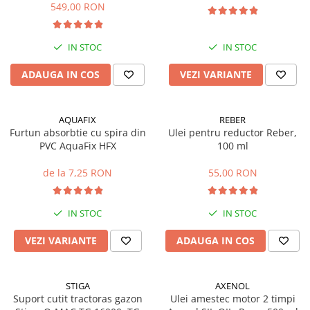
549,00 RON
Mobilier gradina
Depozitare gradina
IN STOC
IN STOC
Gratare si accesorii
Piscine
ADAUGA IN COS
VEZI VARIANTE
Echipamente curatenie
Aparate de spalat cu presiune
AQUAFIX
REBER
Aspiratoare
Furtun absorbtie cu spira din
Ulei pentru reductor Reber,
Freze de zapada
PVC AquaFix HFX
100 ml
Masini de maturat
de la 7,25 RON
55,00 RON
Suflante & Aspiratoare frunze
Accesorii echipamente curatenie
IN STOC
IN STOC
Unelte de gradinarit
Dispozitive de imprastiat si
VEZI VARIANTE
ADAUGA IN COS
semanat
Unelte taiat
STIGA
AXENOL
Lopeti pentru zapada
Suport cutit tractoras gazon
Ulei amestec motor 2 timpi
Roabe si carucioare