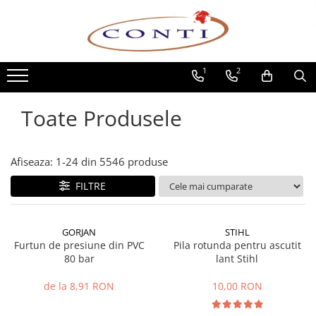
Toate Produsele
1
2
Casa si Gradina
Utilaje pentru gradina si accesorii
Toate Produsele
Atomizoare si Pulverizatoare
Despicatoare de lemne
Drujbe si fierastraie cu lant
Afiseaza:
1-
24
din
5546
produse
Fierastraie pentru busteni
FILTRE
Foarfeci de gradina
Masini de tuns iarba si accesorii
Motocoase si accesorii
GORJAN
STIHL
Motocositori
Furtun de presiune din PVC
Pila rotunda pentru ascutit
80 bar
lant Stihl
Motosape si Motocultoare
Motoburghie
de la 8,91 RON
10,00 RON
Masini de batut stalpi