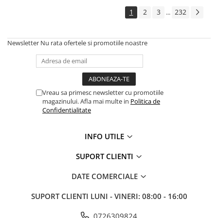
Amestecatoare
1
2
3
232
...
Ciocane demolatoare
Ciocane rotopercutoare
Newsletter
Nu rata ofertele si promotiile noastre
Fierastraie electrice
Masini de frezat
Masini de gaurit si insurubat
Masini de insurubat cu impact
Vreau sa primesc newsletter cu promotiile
Masini de legat fier-beton
magazinului. Afla mai multe in
Politica de
Pistoale de vopsit
Confidentialitate
Polizoare
Rindele electrice
INFO UTILE
Slefuitoare
SUPORT CLIENTI
Suflante cu aer cald
Strunguri
DATE COMERCIALE
Accesorii scule electrice
SUPORT CLIENTI
LUNI - VINERI: 08:00 - 16:00
Scule de mana
Truse de scule universale
0726309824