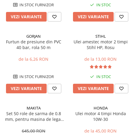
Sisteme combinate &
IN STOC FURNIZOR
IN STOC
multifunctionale
Tocatoare de crengi si resturi
VEZI VARIANTE
VEZI VARIANTE
vegetale
Tractoare si Utilaje agricole
Accesorii utilaje de gradina
GORJAN
STIHL
Furtun de presiune din PVC
Ulei amestec motor 2 timpi
Articole de bucatarie
40 bar, rola 50 m
Stihl HP, Rosu
Afumatoare
de la 6,26 RON
de la 13,00 RON
Aparate de vidat
Feliatoare
Masini de framantat aluat
IN STOC FURNIZOR
IN STOC
Masini de taitei
VEZI VARIANTE
VEZI VARIANTE
Masini de tocat carne
Masini de umplut carnati
Razatoare branzeturi
MAKITA
HONDA
Set 50 role de sarma de 0.8
Ulei motor 4 timpi Honda
Storcatoare de rosii
mm, pentru masina de legat
10W-30
Accesorii articole de bucatarie
fier-beton Makita DTR180
Gradina & Terasa
645,00 RON
de la 45,00 RON