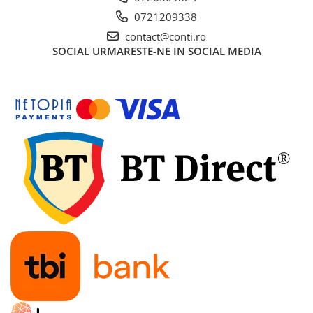
Gletiere
0721209338
Scule prelucrare placi ceramice
contact@conti.ro
Motoare
SOCIAL
URMARESTE-NE IN SOCIAL MEDIA
Motoare termice
Generatoare de curent
Generatoare digitale/Inverter
Generatoare uz general
Generatoare de curent continuu
Generatoare insonorizate
Generatoare pentru sudura
Automatizari generatoare
Incarcatoare portabile
Statii de incarcare portabile
Statii de incarcare de mare putere
Baterii LiFePO4 (litiu-fosfat de fier)
Turnuri de lumina