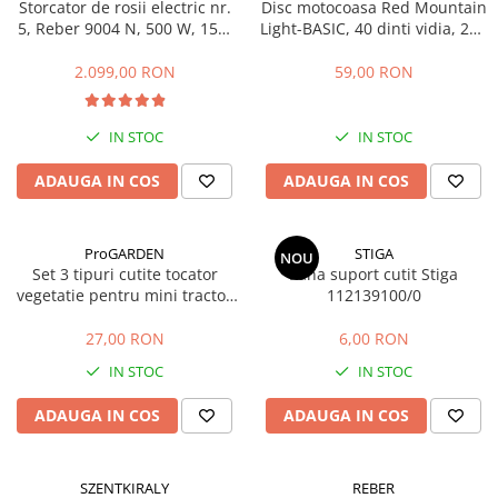
Storcator de rosii electric nr.
Disc motocoasa Red Mountain
Masini de prelucrat fier-beton
5, Reber 9004 N, 500 W, 150-
Light-BASIC, 40 dinti vidia, 255
340 kg/h
x 25.4 x 1.25 mm
Ghilotine
2.099,00 RON
59,00 RON
Placi extra mari
Accesorii masini de taiat
IN STOC
IN STOC
Finisare si Prelucrare suprafete
Elicoptere pardoseala
ADAUGA IN COS
ADAUGA IN COS
Vibratoare beton
Rigle vibrante
ProGARDEN
STIGA
NOU
Scarificatoare beton
Set 3 tipuri cutite tocator
Pana suport cutit Stiga
Aplicatoare cu banda
vegetatie pentru mini tractor
112139100/0
ProGARDEN Campo T
Slefuitoare pereti
27,00 RON
6,00 RON
Accesorii prelucrare suprafete
IN STOC
IN STOC
Sisteme pompare
Pompe pentru zugravit si vopsit
ADAUGA IN COS
ADAUGA IN COS
Masini de tencuit
Pompe glet cu snec
SZENTKIRALY
REBER
Pompe spuma poliuretanica