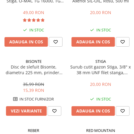
Stiga, O-MAC TG 16000, TG
Axenol SIL-OIL, Rosu, 500 ml
Sere si solarii
20000, 125463200/0
49,00 RON
20,00 RON
Plase si folii pentru gradinarit
Alte unelte de gradinarit
Echipamente de protectie pentru
IN STOC
IN STOC
gradina
ADAUGA IN COS
ADAUGA IN COS
Casti de protectie
Manusi de lucru
Ochelari de protectie
BISONTE
STIGA
Disc de slefuit Bisonte,
Surub cutit gazon Stiga, 3/8" x
Electrice si Iluminat
diametru 225 mm, prindere
38 mm UNF filet stanga,
Sisteme fotovoltaice
scai, set 6 buc.
112735695/1
35,99 RON
20,00 RON
Prize & Prelungitoare
15,39 RON
Constructii
IN STOC FURNIZOR
IN STOC
Masini de taiat
Masini de taiat beton / asfalt
VEZI VARIANTE
ADAUGA IN COS
Masini de taiat gresie / faianta
Masini de taiat caramida
REBER
RED MOUNTAIN
Motodebitatoare