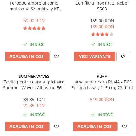
Ferodou ambreiaj conic
Con filtru inox nr. 3, Reber
Echipamente marcaje rutiere
motosapa Szentkiraly KF
5503
(model mic)
Accesorii sisteme pompare
50,00 RON
159,00 RON
Compactoare
139,00 RON
Maiuri compactoare
Placi compactoare unidirectionale
IN STOC
IN STOC
Placi compactoare reversibile
ADAUGA IN COS
VEZI VARIANTE
Cilindri vibrocompactori
Accesorii compactoare
Betoniere si Malaxoare
SUMMER WAVES
Ri.MA
Tavita pentru curatat picioare
Betoniere
Lama superioara Ri.MA - BCS
Summer Waves, Albastru, 56 x
Europa Laser, 115 cm, 23 dinti
Malaxoare
52 x 8.9 cm
Accesorii betoniere
33,35 RON
519,00 RON
Depozitare, transport si protectie
21,85 RON
IN STOC
IN STOC
Scari de lucru si schele
Echipamente de ridicat
ADAUGA IN COS
ADAUGA IN COS
Echipamente pentru transport