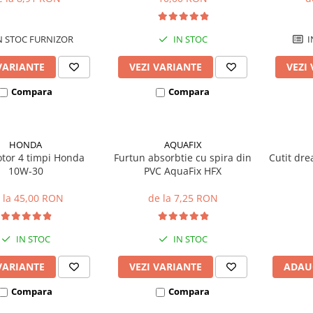
N STOC FURNIZOR
IN STOC
I
VARIANTE
VEZI VARIANTE
VEZI
Compara
Compara
HONDA
AQUAFIX
otor 4 timpi Honda
Furtun absorbtie cu spira din
Cutit dre
10W-30
PVC AquaFix HFX
HS1100A
40 mm, 
 la 45,00 RON
de la 7,25 RON
IN STOC
IN STOC
VARIANTE
VEZI VARIANTE
ADAU
Compara
Compara