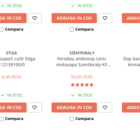
IN STOC
IN STOC
A IN COS
ADAUGA IN COS
ADAU
Compara
Compara
STIGA
SZENTKIRALY
suport cutit Stiga
Ferodou ambreiaj conic
Dop bai
112139100/0
motosapa Szentkiraly KF
Airma
(model mic)
AIR2SHU
6,00 RON
50,00 RON
IN STOC
IN STOC
A IN COS
ADAUGA IN COS
ADAU
Compara
Compara