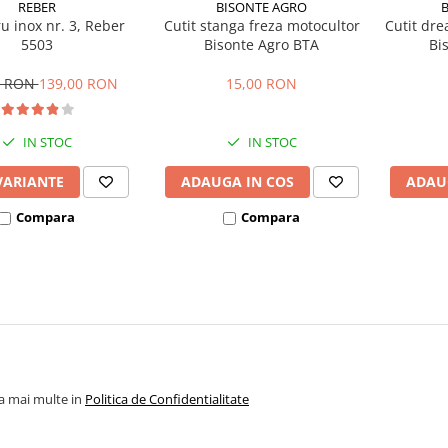
REBER
BISONTE AGRO
ru inox nr. 3, Reber
Cutit stanga freza motocultor
Cutit dre
5503
Bisonte Agro BTA
Bi
0 RON
139,00 RON
15,00 RON
IN STOC
IN STOC
VARIANTE
ADAUGA IN COS
ADAU
Compara
Compara
la mai multe in
Politica de Confidentialitate