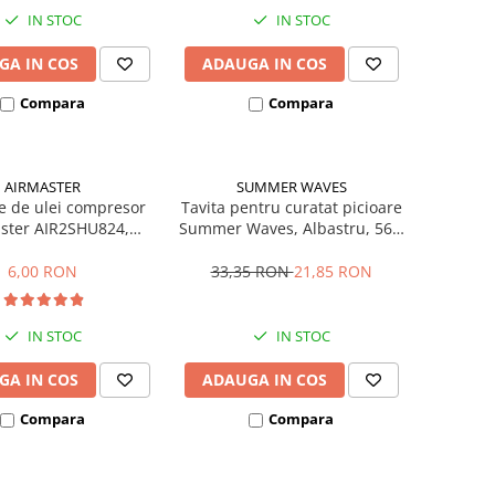
IN STOC
IN STOC
GA IN COS
ADAUGA IN COS
Compara
Compara
AIRMASTER
SUMMER WAVES
e de ulei compresor
Tavita pentru curatat picioare
ster AIR2SHU824,
Summer Waves, Albastru, 56 x
850, 210/24, 210/50
52 x 8.9 cm
6,00 RON
33,35 RON
21,85 RON
IN STOC
IN STOC
GA IN COS
ADAUGA IN COS
Compara
Compara