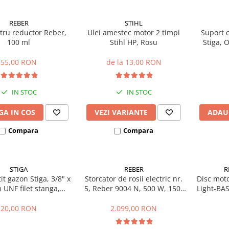
REBER
STIHL
tru reductor Reber,
Ulei amestec motor 2 timpi
Suport c
100 ml
Stihl HP, Rosu
Stiga, 
200
55,00 RON
de la 13,00 RON
IN STOC
IN STOC
A IN COS
VEZI VARIANTE
ADAU
Compara
Compara
STIGA
REBER
R
it gazon Stiga, 3/8" x
Storcator de rosii electric nr.
Disc mot
UNF filet stanga,
5, Reber 9004 N, 500 W, 150-
Light-BAS
112735695/1
340 kg/h
x 
20,00 RON
2.099,00 RON