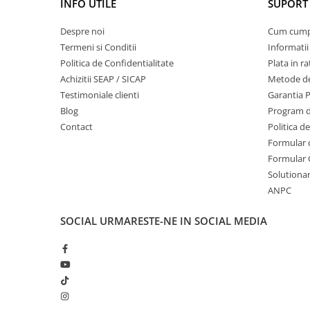
INFO UTILE
SUPORT 
Echipamente marcaje rutiere
Despre noi
Cum cum
Accesorii sisteme pompare
Termeni si Conditii
Informatii
Compactoare
Politica de Confidentialitate
Plata in ra
Maiuri compactoare
Achizitii SEAP / SICAP
Metode de
Placi compactoare unidirectionale
Testimoniale clienti
Garantia 
Placi compactoare reversibile
Blog
Program de
Contact
Politica d
Cilindri vibrocompactori
Formular 
Accesorii compactoare
Formular 
Betoniere si Malaxoare
Solutionare
Betoniere
ANPC
Malaxoare
SOCIAL
URMARESTE-NE IN SOCIAL MEDIA
Accesorii betoniere
Depozitare, transport si protectie
Scari de lucru si schele
Echipamente de ridicat
Echipamente pentru transport