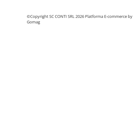
Accesorii pentru depozitare,
transport
©Copyright SC CONTI SRL 2026
Platforma E-commerce by
Tehnica diamantata
Gomag
Masini de carotat
Masini de canelat
Carote diamantate
Discuri diamantate
Freze diamantate
Masini de sapat
Masini de sapat santuri (Trenchere)
Foreze pentru subtraversari
Accesorii pentru santier
Tubulatura evacuare deseuri
Parapeti rutieri
Arzatoare izolatii cu gaz
Scule si unelte
Scule electrice