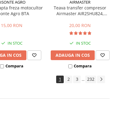
BISONTE AGRO
AIRMASTER
apta freza motocultor
Teava transfer compresor
sonte Agro BTA
Airmaster AIR2SHU824,
AIR2SHU850
15,00 RON
20,00 RON
IN STOC
IN STOC
GA IN COS
ADAUGA IN COS
Compara
Compara
1
2
3
232
...