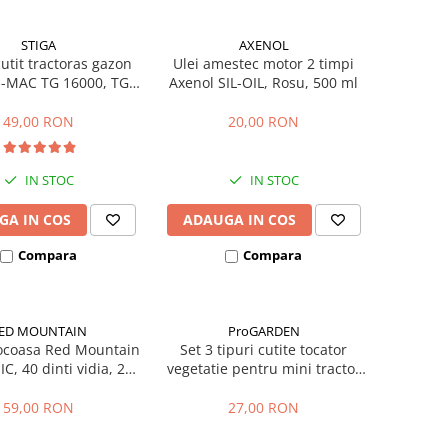
STIGA
AXENOL
utit tractoras gazon
Ulei amestec motor 2 timpi
O-MAC TG 16000, TG
Axenol SIL-OIL, Rosu, 500 ml
00, 125463200/0
49,00 RON
20,00 RON
IN STOC
IN STOC
GA IN COS
ADAUGA IN COS
Compara
Compara
ED MOUNTAIN
ProGARDEN
ocoasa Red Mountain
Set 3 tipuri cutite tocator
IC, 40 dinti vidia, 255
vegetatie pentru mini tractor
25.4 x 1.25 mm
ProGARDEN Campo T
59,00 RON
27,00 RON