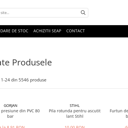
IDARE DE STOC
ACHIZITII SEAP
CONTACT
te Produsele
1-
24
din
5546
produse
GORJAN
STIHL
 presiune din PVC 80
Pila rotunda pentru ascutit
Furtun de
bar
lant Stihl
b
e la 8,91 RON
10,00 RON
d