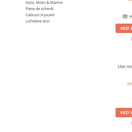
Sisteme combinate &
Auto, Moto & Marine
multifunctionale
Piese de schimb
Tocatoare de crengi si resturi
Cadouri si Jucarii
I
vegetale
Lichidare stoc
Tractoare si Utilaje agricole
VEZI 
Accesorii utilaje de gradina
Articole de bucatarie
Afumatoare
Aparate de vidat
Ulei m
Feliatoare
Masini de framantat aluat
Masini de taitei
de
Masini de tocat carne
Masini de umplut carnati
Razatoare branzeturi
VEZI 
Storcatoare de rosii
Accesorii articole de bucatarie
Gradina & Terasa