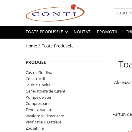
Toate Produsele
Casa si Gradina
TOATE PRODUSELE
NOUTATI
PROMOTII
LICH
Utilaje pentru gradina si accesorii
Home /
Toate Produsele
Atomizoare si Pulverizatoare
Despicatoare de lemne
Toa
PRODUSE
Drujbe si fierastraie cu lant
Fierastraie pentru busteni
Casa si Gradina
Constructii
Foarfeci de gradina
Afiseaza:
Scule si unelte
Masini de tuns iarba si accesorii
Generatoare de curent
Motocoase si accesorii
Pompe de apa
Motocositori
Compresoare
Motosape si Motocultoare
Tehnica sudare
Furtun de
Incalzire si Climatizare
Motoburghie
Vinificatie & Distilare
Masini de batut stalpi
Zootehnie
d