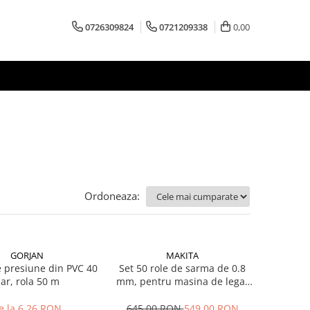
0726309824
0721209338
0,00
Ordoneaza:
GORJAN
MAKITA
 presiune din PVC 40
Set 50 role de sarma de 0.8
ar, rola 50 m
mm, pentru masina de legat
fier-beton Makita DTR180
e la 6,26 RON
645,00 RON
549,00 RON