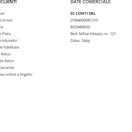
CLIENTI
DATE COMERCIALE
par
SC CONTI SRL
 Livrare
J1994000081310
te
RO5489030
 Plata
Bvd. Mihai Viteazu, nr. 121
Produselor
Zalau, Salaj
 fidelitate
e Retur
de Retur
Garantie
a online a litigiilor