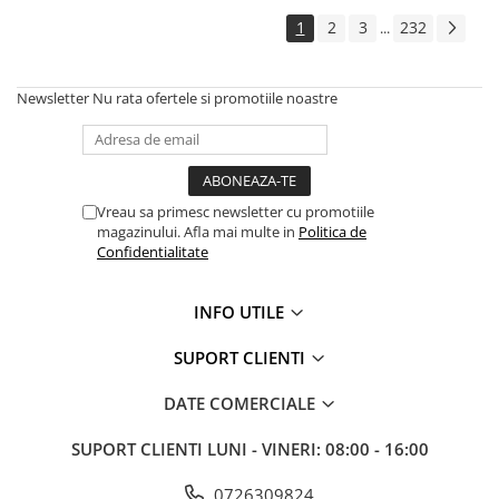
Amestecatoare
1
2
3
232
...
Ciocane demolatoare
Ciocane rotopercutoare
Newsletter
Nu rata ofertele si promotiile noastre
Fierastraie electrice
Masini de frezat
Masini de gaurit si insurubat
Masini de insurubat cu impact
Vreau sa primesc newsletter cu promotiile
Masini de legat fier-beton
magazinului. Afla mai multe in
Politica de
Pistoale de vopsit
Confidentialitate
Polizoare
Rindele electrice
INFO UTILE
Slefuitoare
SUPORT CLIENTI
Suflante cu aer cald
Strunguri
DATE COMERCIALE
Accesorii scule electrice
SUPORT CLIENTI
LUNI - VINERI: 08:00 - 16:00
Scule de mana
Truse de scule universale
0726309824