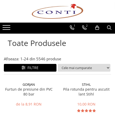
Toate Produsele
1
2
Casa si Gradina
Utilaje pentru gradina si accesorii
Toate Produsele
Atomizoare si Pulverizatoare
Despicatoare de lemne
Drujbe si fierastraie cu lant
Afiseaza:
1-
24
din
5546
produse
Fierastraie pentru busteni
FILTRE
Foarfeci de gradina
Masini de tuns iarba si accesorii
Motocoase si accesorii
GORJAN
STIHL
Motocositori
Furtun de presiune din PVC
Pila rotunda pentru ascutit
80 bar
lant Stihl
Motosape si Motocultoare
Motoburghie
de la 8,91 RON
10,00 RON
Masini de batut stalpi