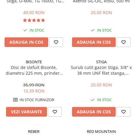
Stiga, O-MAC TG 16000, TG
Axenol SIL-OIL, Rosu, 500 ml
Sere si solarii
20000, 125463200/0
49,00 RON
20,00 RON
Plase si folii pentru gradinarit
Alte unelte de gradinarit
Echipamente de protectie pentru
IN STOC
IN STOC
gradina
ADAUGA IN COS
ADAUGA IN COS
Casti de protectie
Manusi de lucru
Ochelari de protectie
BISONTE
STIGA
Disc de slefuit Bisonte,
Surub cutit gazon Stiga, 3/8" x
Electrice si Iluminat
diametru 225 mm, prindere
38 mm UNF filet stanga,
Sisteme fotovoltaice
scai, set 6 buc.
112735695/1
35,99 RON
20,00 RON
Prize & Prelungitoare
15,39 RON
Constructii
IN STOC FURNIZOR
IN STOC
Masini de taiat
Masini de taiat beton / asfalt
VEZI VARIANTE
ADAUGA IN COS
Masini de taiat gresie / faianta
Masini de taiat caramida
REBER
RED MOUNTAIN
Motodebitatoare