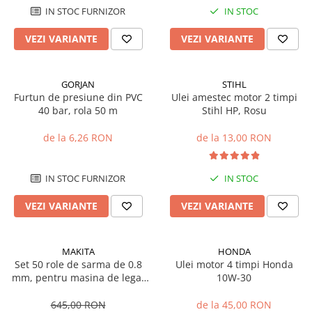
Sisteme combinate &
IN STOC FURNIZOR
IN STOC
multifunctionale
Tocatoare de crengi si resturi
VEZI VARIANTE
VEZI VARIANTE
vegetale
Tractoare si Utilaje agricole
Accesorii utilaje de gradina
GORJAN
STIHL
Furtun de presiune din PVC
Ulei amestec motor 2 timpi
Articole de bucatarie
40 bar, rola 50 m
Stihl HP, Rosu
Afumatoare
de la 6,26 RON
de la 13,00 RON
Aparate de vidat
Feliatoare
Masini de framantat aluat
IN STOC FURNIZOR
IN STOC
Masini de taitei
VEZI VARIANTE
VEZI VARIANTE
Masini de tocat carne
Masini de umplut carnati
Razatoare branzeturi
MAKITA
HONDA
Set 50 role de sarma de 0.8
Ulei motor 4 timpi Honda
Storcatoare de rosii
mm, pentru masina de legat
10W-30
Accesorii articole de bucatarie
fier-beton Makita DTR180
Gradina & Terasa
645,00 RON
de la 45,00 RON