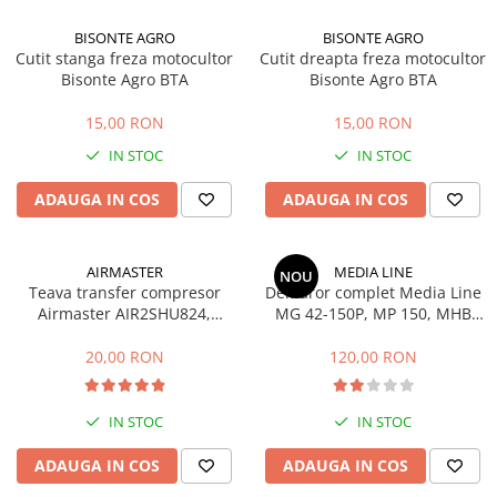
Accesorii pentru depozitare,
transport
BISONTE AGRO
BISONTE AGRO
Cutit stanga freza motocultor
Cutit dreapta freza motocultor
Tehnica diamantata
Bisonte Agro BTA
Bisonte Agro BTA
Masini de carotat
15,00 RON
15,00 RON
Masini de canelat
Carote diamantate
IN STOC
IN STOC
Discuri diamantate
ADAUGA IN COS
ADAUGA IN COS
Freze diamantate
Masini de sapat
AIRMASTER
MEDIA LINE
Masini de sapat santuri (Trenchere)
NOU
Teava transfer compresor
Demaror complet Media Line
Foreze pentru subtraversari
Airmaster AIR2SHU824,
MG 42-150P, MP 150, MHB
Accesorii pentru santier
AIR2SHU850
42P
20,00 RON
120,00 RON
Tubulatura evacuare deseuri
Parapeti rutieri
IN STOC
IN STOC
Arzatoare izolatii cu gaz
Scule si unelte
ADAUGA IN COS
ADAUGA IN COS
Scule electrice