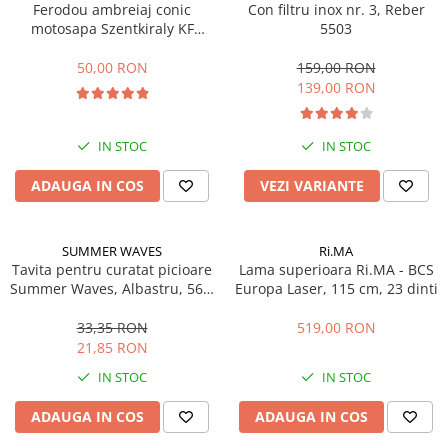
Ferodou ambreiaj conic
Con filtru inox nr. 3, Reber
Echipamente marcaje rutiere
motosapa Szentkiraly KF
5503
(model mic)
Accesorii sisteme pompare
50,00 RON
159,00 RON
Compactoare
139,00 RON
Maiuri compactoare
Placi compactoare unidirectionale
IN STOC
IN STOC
Placi compactoare reversibile
ADAUGA IN COS
VEZI VARIANTE
Cilindri vibrocompactori
Accesorii compactoare
Betoniere si Malaxoare
SUMMER WAVES
Ri.MA
Tavita pentru curatat picioare
Betoniere
Lama superioara Ri.MA - BCS
Summer Waves, Albastru, 56 x
Europa Laser, 115 cm, 23 dinti
Malaxoare
52 x 8.9 cm
Accesorii betoniere
33,35 RON
519,00 RON
Depozitare, transport si protectie
21,85 RON
IN STOC
IN STOC
Scari de lucru si schele
Echipamente de ridicat
ADAUGA IN COS
ADAUGA IN COS
Echipamente pentru transport