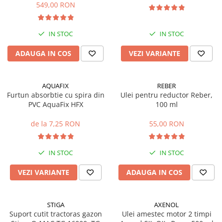
549,00 RON
Mobilier gradina
Depozitare gradina
IN STOC
IN STOC
Gratare si accesorii
Piscine
ADAUGA IN COS
VEZI VARIANTE
Echipamente curatenie
Aparate de spalat cu presiune
AQUAFIX
REBER
Aspiratoare
Furtun absorbtie cu spira din
Ulei pentru reductor Reber,
Freze de zapada
PVC AquaFix HFX
100 ml
Masini de maturat
de la 7,25 RON
55,00 RON
Suflante & Aspiratoare frunze
Accesorii echipamente curatenie
IN STOC
IN STOC
Unelte de gradinarit
Dispozitive de imprastiat si
VEZI VARIANTE
ADAUGA IN COS
semanat
Unelte taiat
STIGA
AXENOL
Lopeti pentru zapada
Suport cutit tractoras gazon
Ulei amestec motor 2 timpi
Roabe si carucioare