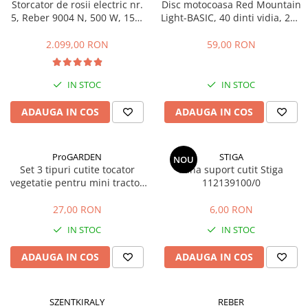
Storcator de rosii electric nr.
Disc motocoasa Red Mountain
Masini de prelucrat fier-beton
5, Reber 9004 N, 500 W, 150-
Light-BASIC, 40 dinti vidia, 255
340 kg/h
x 25.4 x 1.25 mm
Ghilotine
2.099,00 RON
59,00 RON
Placi extra mari
Accesorii masini de taiat
IN STOC
IN STOC
Finisare si Prelucrare suprafete
Elicoptere pardoseala
ADAUGA IN COS
ADAUGA IN COS
Vibratoare beton
Rigle vibrante
ProGARDEN
STIGA
NOU
Scarificatoare beton
Set 3 tipuri cutite tocator
Pana suport cutit Stiga
Aplicatoare cu banda
vegetatie pentru mini tractor
112139100/0
ProGARDEN Campo T
Slefuitoare pereti
27,00 RON
6,00 RON
Accesorii prelucrare suprafete
IN STOC
IN STOC
Sisteme pompare
Pompe pentru zugravit si vopsit
ADAUGA IN COS
ADAUGA IN COS
Masini de tencuit
Pompe glet cu snec
SZENTKIRALY
REBER
Pompe spuma poliuretanica