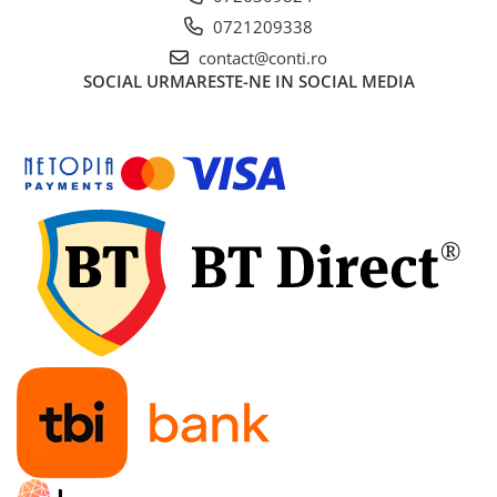
Gletiere
0721209338
Scule prelucrare placi ceramice
contact@conti.ro
Motoare
SOCIAL
URMARESTE-NE IN SOCIAL MEDIA
Motoare termice
Generatoare de curent
Generatoare digitale/Inverter
Generatoare uz general
Generatoare de curent continuu
Generatoare insonorizate
Generatoare pentru sudura
Automatizari generatoare
Incarcatoare portabile
Statii de incarcare portabile
Statii de incarcare de mare putere
Baterii LiFePO4 (litiu-fosfat de fier)
Turnuri de lumina