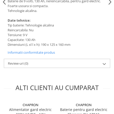
Baterie de 9 volti, 130 Ah, nereincarcabila, pentru gard electric.
Sere si solarii
Foarte usoara si compacta.
Tehnologie alcalina.
Plase si folii pentru gradinarit
Alte unelte de gradinarit
Date tehnice:
Echipamente de protectie pentru
Tip baterie:
Tehnologie alcalina
gradina
Reincarcabila:
Nu
Tensiune:
9 V
Casti de protectie
Capacitate:
130 Ah
Manusi de lucru
Dimensiuni (L xl l x h):
190 x 125 x 160 mm
Ochelari de protectie
Informatii conformitate produs
Electrice si Iluminat
Review-uri
(0)
Sisteme fotovoltaice
Prize & Prelungitoare
Constructii
Masini de taiat
ALTI CLIENTI AU CUMPARAT
Masini de taiat beton / asfalt
Masini de taiat gresie / faianta
CHAPRON
CHAPRON
Masini de taiat caramida
Alimentator gard electric
Baterie pentru gard electric
Motodebitatoare