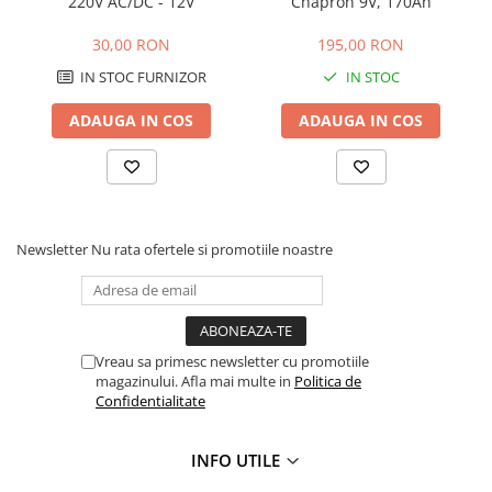
220V AC/DC - 12V
Chapron 9V, 170Ah
Masini de prelucrat fier-beton
30,00 RON
195,00 RON
Ghilotine
IN STOC FURNIZOR
IN STOC
Placi extra mari
Accesorii masini de taiat
ADAUGA IN COS
ADAUGA IN COS
Finisare si Prelucrare suprafete
Elicoptere pardoseala
Vibratoare beton
Rigle vibrante
Newsletter
Nu rata ofertele si promotiile noastre
Scarificatoare beton
Aplicatoare cu banda
Slefuitoare pereti
Accesorii prelucrare suprafete
Vreau sa primesc newsletter cu promotiile
Sisteme pompare
magazinului. Afla mai multe in
Politica de
Confidentialitate
Pompe pentru zugravit si vopsit
Masini de tencuit
INFO UTILE
Pompe glet cu snec
Pompe spuma poliuretanica