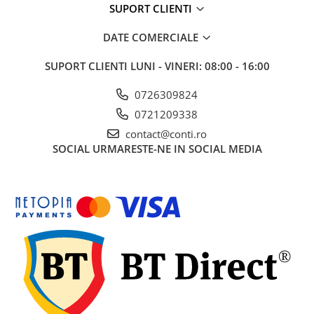
SUPORT CLIENTI
Echipamente marcaje rutiere
Accesorii sisteme pompare
DATE COMERCIALE
Compactoare
SUPORT CLIENTI
LUNI - VINERI: 08:00 - 16:00
Maiuri compactoare
Placi compactoare unidirectionale
0726309824
Placi compactoare reversibile
0721209338
Cilindri vibrocompactori
contact@conti.ro
SOCIAL
URMARESTE-NE IN SOCIAL MEDIA
Accesorii compactoare
Betoniere si Malaxoare
Betoniere
Malaxoare
Accesorii betoniere
Depozitare, transport si protectie
Scari de lucru si schele
Echipamente de ridicat
Echipamente pentru transport