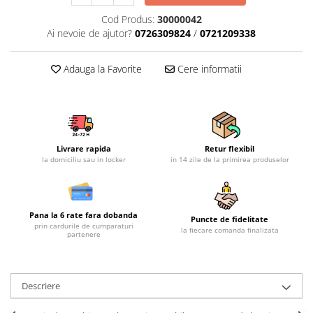
Mobilier gradina
Cod Produs:
30000042
Depozitare gradina
Ai nevoie de ajutor?
0726309824
/
0721209338
Gratare si accesorii
Piscine
Adauga la Favorite
Cere informatii
Echipamente curatenie
Aparate de spalat cu presiune
Aspiratoare
Freze de zapada
Livrare rapida
Retur flexibil
la domiciliu sau in locker
in 14 zile de la primirea produselor
Masini de maturat
Suflante & Aspiratoare frunze
Accesorii echipamente curatenie
Pana la 6 rate fara dobanda
Unelte de gradinarit
Puncte de fidelitate
prin cardurile de cumparaturi
la fiecare comanda finalizata
partenere
Dispozitive de imprastiat si
semanat
Unelte taiat
Descriere
Lopeti pentru zapada
Roabe si carucioare