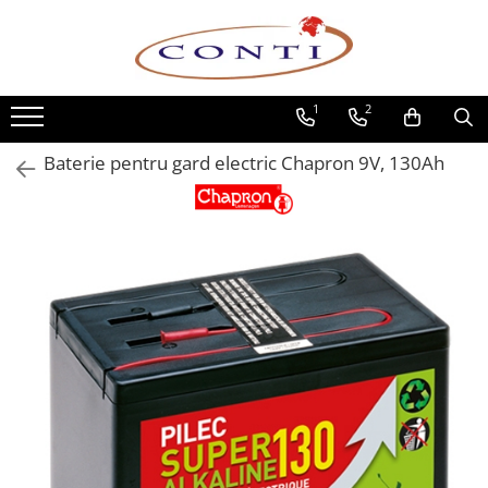
Toate Produsele
1
2
Casa si Gradina
Utilaje pentru gradina si accesorii
Baterie pentru gard electric Chapron 9V, 130Ah
Atomizoare si Pulverizatoare
Despicatoare de lemne
Drujbe si fierastraie cu lant
Fierastraie pentru busteni
Foarfeci de gradina
Masini de tuns iarba si accesorii
Motocoase si accesorii
Motocositori
Motosape si Motocultoare
Motoburghie
Masini de batut stalpi