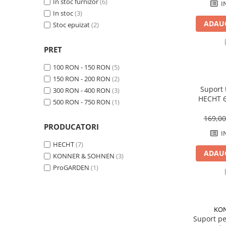
Sisteme combinate &
In stoc furnizor
(6)
I
multifunctionale
In stoc
(3)
ADAUG
Tocatoare de crengi si resturi
Stoc epuizat
(2)
vegetale
Tractoare si Utilaje agricole
PRET
Accesorii utilaje de gradina
100 RON - 150 RON
(5)
Articole de bucatarie
150 RON - 200 RON
(2)
Suport 
Afumatoare
300 RON - 400 RON
(3)
HECHT 6
500 RON - 750 RON
(1)
Aparate de vidat
Feliatoare
169,0
PRODUCATORI
Masini de framantat aluat
I
Masini de taitei
HECHT
(7)
ADAUG
Masini de tocat carne
KONNER & SOHNEN
(3)
ProGARDEN
(1)
Masini de umplut carnati
Razatoare branzeturi
Storcatoare de rosii
Accesorii articole de bucatarie
KON
Suport p
Gradina & Terasa