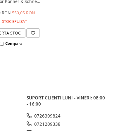
tor Konner & Sohnen
KS 27T-PC
0 RON
550,05 RON
STOC EPUIZAT
ERTA STOC
Compara
SUPORT CLIENTI
LUNI - VINERI: 08:00
- 16:00
0726309824
0721209338