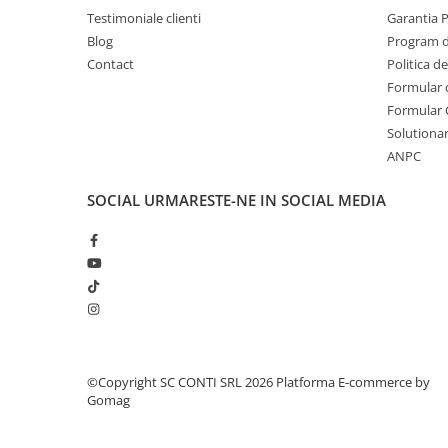
Sere si solarii
Testimoniale clienti
Garantia 
Blog
Program de
Plase si folii pentru gradinarit
Contact
Politica d
Alte unelte de gradinarit
Formular 
Echipamente de protectie pentru
Formular 
gradina
Solutionare
Casti de protectie
ANPC
Manusi de lucru
Ochelari de protectie
SOCIAL
URMARESTE-NE IN SOCIAL MEDIA
Electrice si Iluminat
Sisteme fotovoltaice
Prize & Prelungitoare
Constructii
Masini de taiat
Masini de taiat beton / asfalt
©Copyright SC CONTI SRL 2026
Platforma E-commerce by
Masini de taiat gresie / faianta
Gomag
Masini de taiat caramida
Motodebitatoare