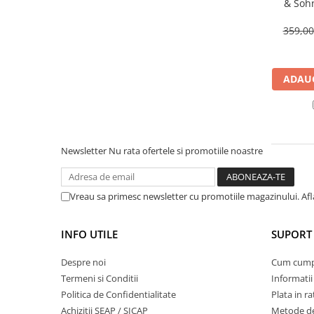
& Soh
Mobilier gradina
359,0
Depozitare gradina
Gratare si accesorii
Piscine
ADAUG
Echipamente curatenie
Aparate de spalat cu presiune
Aspiratoare
Freze de zapada
Newsletter
Nu rata ofertele si promotiile noastre
Masini de maturat
Suflante & Aspiratoare frunze
Vreau sa primesc newsletter cu promotiile magazinului. Af
Accesorii echipamente curatenie
Unelte de gradinarit
INFO UTILE
SUPORT 
Dispozitive de imprastiat si
semanat
Despre noi
Cum cum
Unelte taiat
Termeni si Conditii
Informatii
Lopeti pentru zapada
Politica de Confidentialitate
Plata in ra
Roabe si carucioare
Achizitii SEAP / SICAP
Metode de