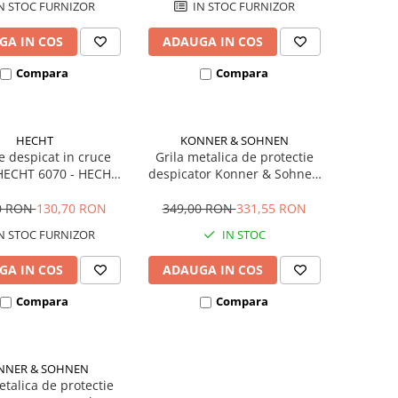
N STOC FURNIZOR
IN STOC FURNIZOR
GA IN COS
ADAUGA IN COS
Compara
Compara
HECHT
KONNER & SOHNEN
e despicat in cruce
Grila metalica de protectie
HECHT 6070 - HECHT
despicator Konner & Sohnen
006070
KS 8T-PC
0 RON
130,70 RON
349,00 RON
331,55 RON
N STOC FURNIZOR
IN STOC
GA IN COS
ADAUGA IN COS
Compara
Compara
NNER & SOHNEN
etalica de protectie