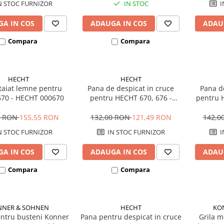
N STOC FURNIZOR
IN STOC
I
A IN COS
ADAUGA IN COS
ADAU
Compara
Compara
HECHT
HECHT
taiat lemne pentru
Pana de despicat in cruce
Pana d
70 - HECHT 000670
pentru HECHT 670, 676 -
pentru 
HECHT 000671
0 RON
155,55 RON
132,00 RON
121,49 RON
142,0
N STOC FURNIZOR
IN STOC FURNIZOR
I
A IN COS
ADAUGA IN COS
ADAU
Compara
Compara
NER & SOHNEN
HECHT
KO
entru busteni Konner
Pana pentru despicat in cruce
Grila m