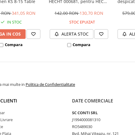
nen KS 8-15 Table
HECHT 000681, pentru HECHT
despica
6810
0 RON
341,05 RON
142,00 RON
130,70 RON
579,0
IN STOC
STOC EPUIZAT
A IN COS
ALERTA STOC
AL
Compara
Compara
la mai multe in
Politica de Confidentialitate
CLIENTI
DATE COMERCIALE
par
SC CONTI SRL
 Livrare
J1994000081310
te
RO5489030
 Plata
Bvd. Mihai Viteazu, nr. 121