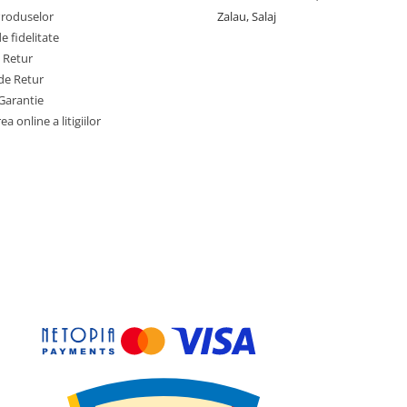
Produselor
Zalau, Salaj
 fidelitate
e Retur
de Retur
Garantie
a online a litigiilor