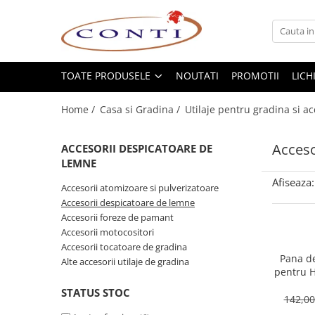
Toate Produsele
Casa si Gradina
TOATE PRODUSELE
NOUTATI
PROMOTII
LICH
Utilaje pentru gradina si accesorii
Home /
Casa si Gradina /
Utilaje pentru gradina si ac
Atomizoare si Pulverizatoare
Despicatoare de lemne
Acceso
ACCESORII DESPICATOARE DE
Drujbe si fierastraie cu lant
LEMNE
Fierastraie pentru busteni
Afiseaza:
Accesorii atomizoare si pulverizatoare
Foarfeci de gradina
Accesorii despicatoare de lemne
Masini de tuns iarba si accesorii
Accesorii foreze de pamant
Motocoase si accesorii
Accesorii motocositori
Motocositori
Accesorii tocatoare de gradina
Pana de
Motosape si Motocultoare
Alte accesorii utilaje de gradina
pentru 
Motoburghie
STATUS STOC
Masini de batut stalpi
142,0