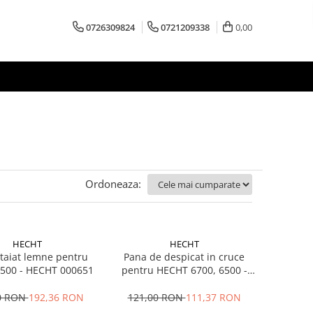
0726309824
0721209338
0,00
Ordoneaza:
HECHT
HECHT
taiat lemne pentru
Pana de despicat in cruce
500 - HECHT 000651
pentru HECHT 6700, 6500 -
HECHT 000650
0 RON
192,36 RON
121,00 RON
111,37 RON