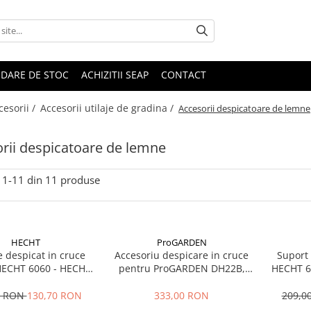
IDARE DE STOC
ACHIZITII SEAP
CONTACT
cesorii /
Accesorii utilaje de gradina /
Accesorii despicatoare de lemne
rii despicatoare de lemne
1-
11
din
11
produse
HECHT
ProGARDEN
 despicat in cruce
Accesoriu despicare in cruce
Suport 
HECHT 6060 - HECHT
pentru ProGARDEN DH22B,
HECHT 6
006060
DH25B, LS22T-1050
0 RON
130,70 RON
333,00 RON
209,0