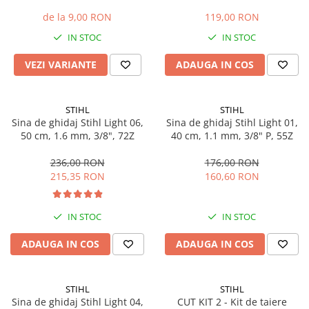
x 22.2 x 4.5 mm
Accesorii pentru depozitare,
de la 9,00 RON
119,00 RON
transport
Tehnica diamantata
IN STOC
IN STOC
Masini de carotat
VEZI VARIANTE
ADAUGA IN COS
Masini de canelat
Carote diamantate
STIHL
STIHL
Discuri diamantate
Sina de ghidaj Stihl Light 06,
Sina de ghidaj Stihl Light 01,
Freze diamantate
50 cm, 1.6 mm, 3/8", 72Z
40 cm, 1.1 mm, 3/8" P, 55Z
Masini de sapat
236,00 RON
176,00 RON
Masini de sapat santuri (Trenchere)
215,35 RON
160,60 RON
Foreze pentru subtraversari
Accesorii pentru santier
IN STOC
IN STOC
Tubulatura evacuare deseuri
ADAUGA IN COS
ADAUGA IN COS
Parapeti rutieri
Arzatoare izolatii cu gaz
Scule si unelte
STIHL
STIHL
Scule electrice
Sina de ghidaj Stihl Light 04,
CUT KIT 2 - Kit de taiere