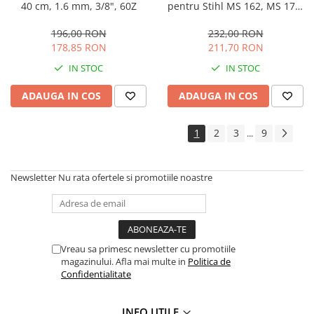
40 cm, 1.6 mm, 3/8", 60Z
pentru Stihl MS 162, MS 170,
Amestecatoare
MS 171, MS 172 - 30 cm
Ciocane demolatoare
196,00 RON
232,00 RON
178,85 RON
211,70 RON
Ciocane rotopercutoare
Fierastraie electrice
IN STOC
IN STOC
Masini de frezat
ADAUGA IN COS
ADAUGA IN COS
Masini de gaurit si insurubat
Masini de insurubat cu impact
1
2
3
9
...
Masini de legat fier-beton
Pistoale de vopsit
Polizoare
Newsletter
Nu rata ofertele si promotiile noastre
Rindele electrice
Slefuitoare
Suflante cu aer cald
Strunguri
Vreau sa primesc newsletter cu promotiile
magazinului. Afla mai multe in
Politica de
Accesorii scule electrice
Confidentialitate
Scule de mana
Truse de scule universale
INFO UTILE