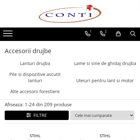
Toate Produsele
1
2
Casa si Gradina
Utilaje pentru gradina si accesorii
Accesorii drujbe
Atomizoare si Pulverizatoare
Despicatoare de lemne
Lanturi drujba
Lame si sine de ghidaj drujba
Drujbe si fierastraie cu lant
Pile si dispozitive ascutit
Fierastraie pentru busteni
lanturi
Uleiuri pentru lant si motor
Foarfeci de gradina
Alte accesorii forestiere
Masini de tuns iarba si accesorii
Motocoase si accesorii
Afiseaza:
1-
24
din
209
produse
Motocositori
FILTRE
Motosape si Motocultoare
Motoburghie
Masini de batut stalpi
STIHL
STIHL