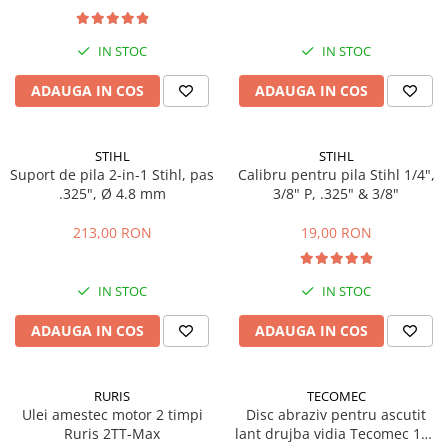
Echipamente marcaje rutiere
Accesorii sisteme pompare
IN STOC
IN STOC
Compactoare
ADAUGA IN COS
ADAUGA IN COS
Maiuri compactoare
Placi compactoare unidirectionale
STIHL
STIHL
Placi compactoare reversibile
Suport de pila 2-in-1 Stihl, pas
Calibru pentru pila Stihl 1/4",
Cilindri vibrocompactori
.325", Ø 4.8 mm
3/8" P, .325" & 3/8"
Accesorii compactoare
213,00 RON
19,00 RON
Betoniere si Malaxoare
Betoniere
IN STOC
IN STOC
Malaxoare
Accesorii betoniere
ADAUGA IN COS
ADAUGA IN COS
Depozitare, transport si protectie
Scari de lucru si schele
RURIS
TECOMEC
Echipamente de ridicat
Ulei amestec motor 2 timpi
Disc abraziv pentru ascutit
Echipamente pentru transport
Ruris 2TT-Max
lant drujba vidia Tecomec 145