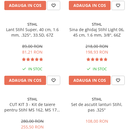
ADAUGA IN COS
ADAUGA IN COS
Masini de prelucrat fier-beton
Ghilotine
Placi extra mari
STIHL
STIHL
Accesorii masini de taiat
Lant Stihl Super, 40 cm, 1.6
Sina de ghidaj Stihl Light 06,
mm, .325", 33.5D, 67Z
45 cm, 1.6 mm, 3/8", 66Z
Finisare si Prelucrare suprafete
Elicoptere pardoseala
89,00 RON
218,00 RON
81,21 RON
198,93 RON
Vibratoare beton
Rigle vibrante
Scarificatoare beton
IN STOC
IN STOC
Aplicatoare cu banda
ADAUGA IN COS
ADAUGA IN COS
Slefuitoare pereti
Accesorii prelucrare suprafete
Sisteme pompare
STIHL
STIHL
CUT KIT 3 - Kit de taiere
Set de ascutit lanturi Stihl,
Pompe pentru zugravit si vopsit
pentru Stihl MS 162, MS 170,
pas .325"
Masini de tencuit
MS 171, MS 172, MS 180, MS
181 - 35 cm
280,00 RON
108,00 RON
Pompe glet cu snec
255,50 RON
Pompe spuma poliuretanica