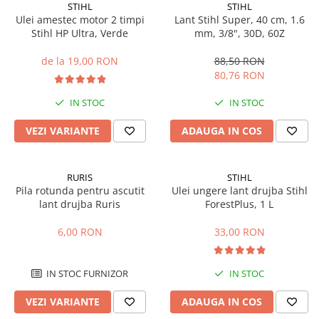
STIHL
STIHL
Mobilier gradina
Ulei amestec motor 2 timpi
Lant Stihl Super, 40 cm, 1.6
Depozitare gradina
Stihl HP Ultra, Verde
mm, 3/8", 30D, 60Z
Gratare si accesorii
de la 19,00 RON
88,50 RON
Piscine
80,76 RON
Echipamente curatenie
IN STOC
IN STOC
Aparate de spalat cu presiune
Aspiratoare
VEZI VARIANTE
ADAUGA IN COS
Freze de zapada
Masini de maturat
RURIS
STIHL
Suflante & Aspiratoare frunze
Pila rotunda pentru ascutit
Ulei ungere lant drujba Stihl
Accesorii echipamente curatenie
lant drujba Ruris
ForestPlus, 1 L
Unelte de gradinarit
6,00 RON
33,00 RON
Dispozitive de imprastiat si
semanat
IN STOC FURNIZOR
IN STOC
Unelte taiat
Lopeti pentru zapada
VEZI VARIANTE
ADAUGA IN COS
Roabe si carucioare