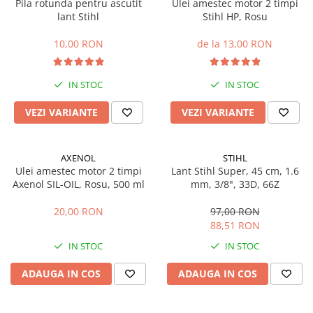
Sisteme combinate &
Pila rotunda pentru ascutit
Ulei amestec motor 2 timpi
multifunctionale
lant Stihl
Stihl HP, Rosu
Tocatoare de crengi si resturi
10,00 RON
de la 13,00 RON
vegetale
Tractoare si Utilaje agricole
Accesorii utilaje de gradina
IN STOC
IN STOC
Articole de bucatarie
VEZI VARIANTE
VEZI VARIANTE
Afumatoare
Aparate de vidat
AXENOL
STIHL
Feliatoare
Ulei amestec motor 2 timpi
Lant Stihl Super, 45 cm, 1.6
Masini de framantat aluat
Axenol SIL-OIL, Rosu, 500 ml
mm, 3/8", 33D, 66Z
Masini de taitei
20,00 RON
97,00 RON
Masini de tocat carne
88,51 RON
Masini de umplut carnati
IN STOC
IN STOC
Razatoare branzeturi
Storcatoare de rosii
ADAUGA IN COS
ADAUGA IN COS
Accesorii articole de bucatarie
Gradina & Terasa