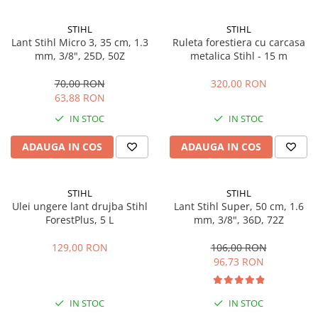
Sere si solarii
STIHL
STIHL
Plase si folii pentru gradinarit
Lant Stihl Micro 3, 35 cm, 1.3
Ruleta forestiera cu carcasa
Alte unelte de gradinarit
mm, 3/8", 25D, 50Z
metalica Stihl - 15 m
Echipamente de protectie pentru
gradina
70,00 RON
320,00 RON
63,88 RON
Casti de protectie
IN STOC
IN STOC
Manusi de lucru
Ochelari de protectie
ADAUGA IN COS
ADAUGA IN COS
Electrice si Iluminat
Sisteme fotovoltaice
STIHL
STIHL
Prize & Prelungitoare
Ulei ungere lant drujba Stihl
Lant Stihl Super, 50 cm, 1.6
Constructii
ForestPlus, 5 L
mm, 3/8", 36D, 72Z
Masini de taiat
129,00 RON
106,00 RON
Masini de taiat beton / asfalt
96,73 RON
Masini de taiat gresie / faianta
Masini de taiat caramida
IN STOC
IN STOC
Motodebitatoare