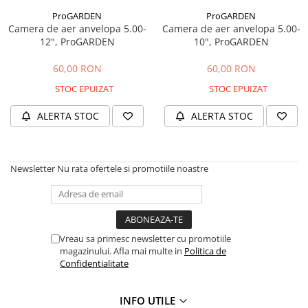
Masini de prelucrat fier-beton
ProGARDEN
ProGARDEN
Camera de aer anvelopa 5.00-
Camera de aer anvelopa 5.00-
Ghilotine
12", ProGARDEN
10", ProGARDEN
Placi extra mari
Accesorii masini de taiat
60,00 RON
60,00 RON
Finisare si Prelucrare suprafete
STOC EPUIZAT
STOC EPUIZAT
Elicoptere pardoseala
ALERTA STOC
ALERTA STOC
Vibratoare beton
Rigle vibrante
Scarificatoare beton
Newsletter
Nu rata ofertele si promotiile noastre
Aplicatoare cu banda
Slefuitoare pereti
Accesorii prelucrare suprafete
Sisteme pompare
Vreau sa primesc newsletter cu promotiile
magazinului. Afla mai multe in
Politica de
Pompe pentru zugravit si vopsit
Confidentialitate
Masini de tencuit
Pompe glet cu snec
INFO UTILE
Pompe spuma poliuretanica