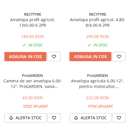
Sere si solarii
Plase si folii pentru gradinarit
RECYTYRE
RECYTYRE
Anvelopa profil agricol,
Anvelopa profil agricol, 4.80-
Alte unelte de gradinarit
13x5.00-6 2PR
8/4.00-8 2PR
Echipamente de protectie pentru
gradina
189,00 RON
299,00 RON
Casti de protectie
IN STOC
IN STOC
Manusi de lucru
ADAUGA IN COS
ADAUGA IN COS
Ochelari de protectie
Electrice si Iluminat
Sisteme fotovoltaice
ProGARDEN
ProGARDEN
Camera de aer anvelopa 6.00-
Anvelopa agricola 6.00-12",
Prize & Prelungitoare
12", ProGARDEN, valva
pentru motocultor,
Constructii
dreapta
ProGARDEN
Masini de taiat
43,00 RON
232,00 RON
Masini de taiat beton / asfalt
STOC EPUIZAT
STOC EPUIZAT
Masini de taiat gresie / faianta
ALERTA STOC
ALERTA STOC
Masini de taiat caramida
Motodebitatoare