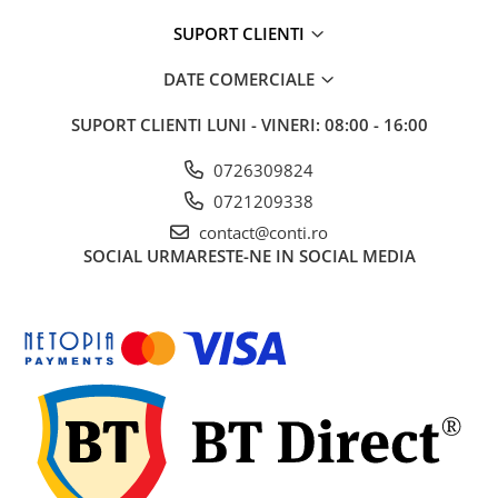
Echipamente marcaje rutiere
SUPORT CLIENTI
Accesorii sisteme pompare
DATE COMERCIALE
Compactoare
Maiuri compactoare
SUPORT CLIENTI
LUNI - VINERI: 08:00 - 16:00
Placi compactoare unidirectionale
0726309824
Placi compactoare reversibile
0721209338
Cilindri vibrocompactori
contact@conti.ro
Accesorii compactoare
SOCIAL
URMARESTE-NE IN SOCIAL MEDIA
Betoniere si Malaxoare
Betoniere
Malaxoare
Accesorii betoniere
Depozitare, transport si protectie
Scari de lucru si schele
Echipamente de ridicat
Echipamente pentru transport