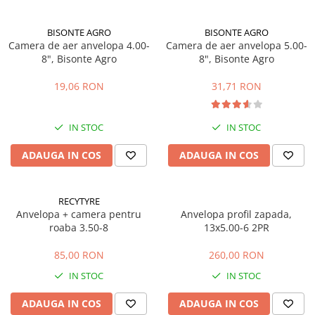
Mobilier gradina
Depozitare gradina
BISONTE AGRO
BISONTE AGRO
Camera de aer anvelopa 4.00-
Camera de aer anvelopa 5.00-
Gratare si accesorii
8", Bisonte Agro
8", Bisonte Agro
Piscine
19,06 RON
31,71 RON
Echipamente curatenie
Aparate de spalat cu presiune
Aspiratoare
IN STOC
IN STOC
Freze de zapada
ADAUGA IN COS
ADAUGA IN COS
Masini de maturat
Suflante & Aspiratoare frunze
Accesorii echipamente curatenie
RECYTYRE
Anvelopa + camera pentru
Anvelopa profil zapada,
Unelte de gradinarit
roaba 3.50-8
13x5.00-6 2PR
Dispozitive de imprastiat si
semanat
85,00 RON
260,00 RON
Unelte taiat
IN STOC
IN STOC
Lopeti pentru zapada
ADAUGA IN COS
ADAUGA IN COS
Roabe si carucioare