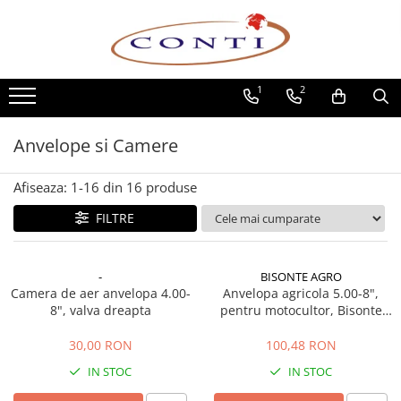
Toate Produsele
1
2
Casa si Gradina
Utilaje pentru gradina si accesorii
Anvelope si Camere
Atomizoare si Pulverizatoare
Despicatoare de lemne
Afiseaza:
1-
16
din
16
produse
Drujbe si fierastraie cu lant
Fierastraie pentru busteni
FILTRE
Foarfeci de gradina
Masini de tuns iarba si accesorii
-
BISONTE AGRO
Motocoase si accesorii
Camera de aer anvelopa 4.00-
Anvelopa agricola 5.00-8",
Motocositori
8", valva dreapta
pentru motocultor, Bisonte
Agro
Motosape si Motocultoare
30,00 RON
100,48 RON
Motoburghie
IN STOC
IN STOC
Masini de batut stalpi