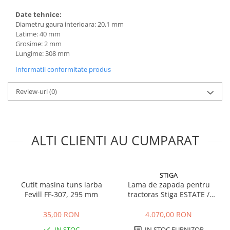
Plase si folii pentru gradinarit
Masini de sapat santuri (Trenchere)
Date tehnice:
Alte unelte de gradinarit
Foreze pentru subtraversari
Diametru gaura interioara: 20,1 mm
Echipamente de protectie pentru
Accesorii pentru santier
Latime: 40 mm
gradina
Grosime: 2 mm
Tubulatura evacuare deseuri
Lungime: 308 mm
Casti de protectie
Parapeti rutieri
Informatii conformitate produs
Manusi de lucru
Arzatoare izolatii cu gaz
Ochelari de protectie
Review-uri
(0)
Electrice si Iluminat
Sisteme fotovoltaice
Prize & Prelungitoare
ALTI CLIENTI AU CUMPARAT
STIGA
Cutit masina tuns iarba
Lama de zapada pentru
Fevill FF-307, 295 mm
tractoras Stiga ESTATE /
TORNADO, 125 cm
35,00 RON
4.070,00 RON
IN STOC
IN STOC FURNIZOR