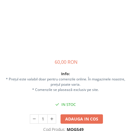
Sisteme combinate &
multifunctionale
Tocatoare de crengi si resturi
vegetale
Tractoare si Utilaje agricole
Accesorii utilaje de gradina
Articole de bucatarie
Afumatoare
Aparate de vidat
60,00 RON
Feliatoare
Info:
Masini de framantat aluat
* Prețul este valabil doar pentru comenzile online. În magazinele noastre,
Masini de taitei
prețul poate varia.
Masini de tocat carne
* Comenzile se plasează exclusiv pe site.
Masini de umplut carnati
IN STOC
Razatoare branzeturi
Storcatoare de rosii
ADAUGA IN COS
Accesorii articole de bucatarie
Gradina & Terasa
Cod Produs:
MOG549