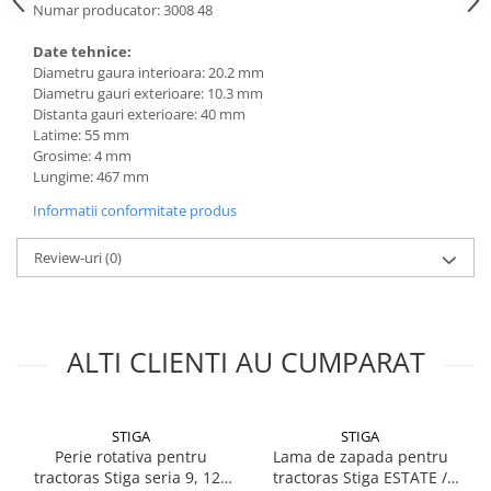
Numar producator: 3008 48
Sere si solarii
Plase si folii pentru gradinarit
Date tehnice:
Diametru gaura interioara: 20.2 mm
Alte unelte de gradinarit
Diametru gauri exterioare: 10.3 mm
Echipamente de protectie pentru
Distanta gauri exterioare: 40 mm
gradina
Latime: 55 mm
Grosime: 4 mm
Casti de protectie
Lungime: 467 mm
Manusi de lucru
Informatii conformitate produs
Ochelari de protectie
Electrice si Iluminat
Review-uri
(0)
Sisteme fotovoltaice
Prize & Prelungitoare
Constructii
ALTI CLIENTI AU CUMPARAT
Masini de taiat
Masini de taiat beton / asfalt
Masini de taiat gresie / faianta
STIGA
STIGA
Perie rotativa pentru
Lama de zapada pentru
Masini de taiat caramida
tractoras Stiga seria 9, 120
tractoras Stiga ESTATE /
Motodebitatoare