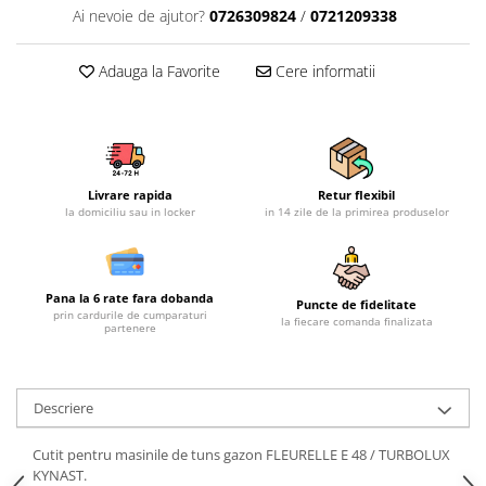
Ai nevoie de ajutor?
0726309824
/
0721209338
Mobilier gradina
Depozitare gradina
Adauga la Favorite
Cere informatii
Gratare si accesorii
Piscine
Echipamente curatenie
Aparate de spalat cu presiune
Aspiratoare
Livrare rapida
Retur flexibil
la domiciliu sau in locker
in 14 zile de la primirea produselor
Freze de zapada
Masini de maturat
Suflante & Aspiratoare frunze
Pana la 6 rate fara dobanda
Puncte de fidelitate
Accesorii echipamente curatenie
prin cardurile de cumparaturi
la fiecare comanda finalizata
partenere
Unelte de gradinarit
Dispozitive de imprastiat si
semanat
Descriere
Unelte taiat
Lopeti pentru zapada
Cutit pentru masinile de tuns gazon FLEURELLE E 48 / TURBOLUX
KYNAST.
Roabe si carucioare