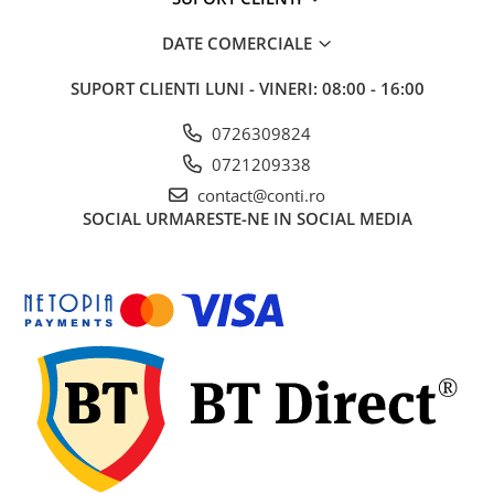
Echipamente marcaje rutiere
DATE COMERCIALE
Accesorii sisteme pompare
Compactoare
SUPORT CLIENTI
LUNI - VINERI: 08:00 - 16:00
Maiuri compactoare
0726309824
Placi compactoare unidirectionale
0721209338
Placi compactoare reversibile
contact@conti.ro
Cilindri vibrocompactori
SOCIAL
URMARESTE-NE IN SOCIAL MEDIA
Accesorii compactoare
Betoniere si Malaxoare
Betoniere
Malaxoare
Accesorii betoniere
Depozitare, transport si protectie
Scari de lucru si schele
Echipamente de ridicat
Echipamente pentru transport