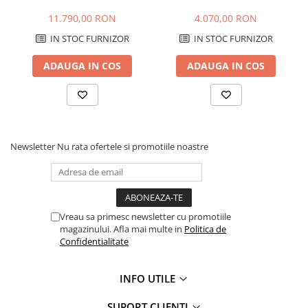
cm, colector 76 L
TORNADO, 125 cm
Masini de prelucrat fier-beton
11.790,00 RON
4.070,00 RON
Ghilotine
IN STOC FURNIZOR
IN STOC FURNIZOR
Placi extra mari
ADAUGA IN COS
ADAUGA IN COS
Accesorii masini de taiat
Finisare si Prelucrare suprafete
Elicoptere pardoseala
Vibratoare beton
Rigle vibrante
Newsletter
Nu rata ofertele si promotiile noastre
Scarificatoare beton
Aplicatoare cu banda
Slefuitoare pereti
Accesorii prelucrare suprafete
Vreau sa primesc newsletter cu promotiile
magazinului. Afla mai multe in
Politica de
Sisteme pompare
Confidentialitate
Pompe pentru zugravit si vopsit
Masini de tencuit
INFO UTILE
Pompe glet cu snec
SUPORT CLIENTI
Pompe spuma poliuretanica