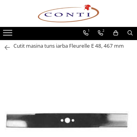
Toate Produsele
1
2
Casa si Gradina
Utilaje pentru gradina si accesorii
Cutit masina tuns iarba Fleurelle E 48, 467 mm
Atomizoare si Pulverizatoare
Despicatoare de lemne
Drujbe si fierastraie cu lant
Fierastraie pentru busteni
Foarfeci de gradina
Masini de tuns iarba si accesorii
Motocoase si accesorii
Motocositori
Motosape si Motocultoare
Motoburghie
Masini de batut stalpi