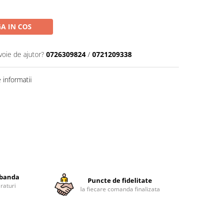
A IN COS
voie de ajutor?
0726309824
/
0721209338
informatii
obanda
Puncte de fidelitate
raturi
la fiecare comanda finalizata