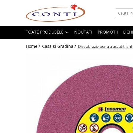
Toate Produsele
Casa si Gradina
TOATE PRODUSELE
NOUTATI
PROMOTII
LICH
Utilaje pentru gradina si accesorii
Home /
Casa si Gradina /
Disc abraziv pentru ascutit lan
Atomizoare si Pulverizatoare
Despicatoare de lemne
Drujbe si fierastraie cu lant
Fierastraie pentru busteni
Foarfeci de gradina
Masini de tuns iarba si accesorii
Motocoase si accesorii
Motocositori
Motosape si Motocultoare
Motoburghie
Masini de batut stalpi