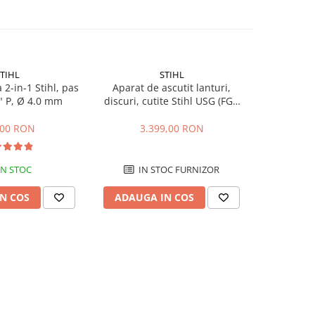
TIHL
STIHL
 2-in-1 Stihl, pas
Aparat de ascutit lanturi,
Disc abrazi
" P, Ø 4.0 mm
discuri, cutite Stihl USG (FGH
drujba v
FG)
22
,00 RON
3.399,00 RON
1
IN STOC
IN STOC FURNIZOR
N COS
ADAUGA IN COS
ADAUG