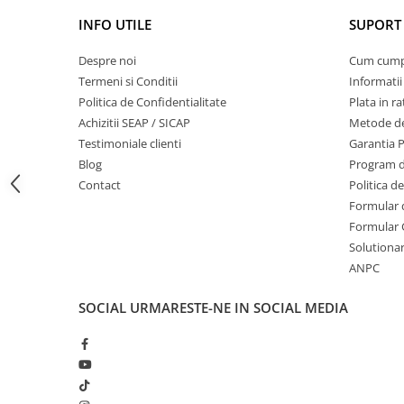
Masini de prelucrat fier-beton
INFO UTILE
SUPORT 
Ghilotine
Despre noi
Cum cum
Placi extra mari
Termeni si Conditii
Informatii
Accesorii masini de taiat
Politica de Confidentialitate
Plata in ra
Finisare si Prelucrare suprafete
Achizitii SEAP / SICAP
Metode de
Elicoptere pardoseala
Testimoniale clienti
Garantia 
Vibratoare beton
Blog
Program de
Contact
Politica d
Rigle vibrante
Formular 
Scarificatoare beton
Formular 
Aplicatoare cu banda
Solutionare
Slefuitoare pereti
ANPC
Accesorii prelucrare suprafete
Sisteme pompare
SOCIAL
URMARESTE-NE IN SOCIAL MEDIA
Pompe pentru zugravit si vopsit
Masini de tencuit
Pompe glet cu snec
Pompe spuma poliuretanica