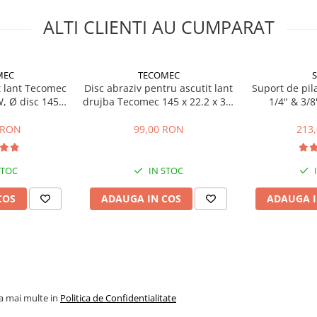
ALTI CLIENTI AU CUMPARAT
MEC
TECOMEC
S
t lant Tecomec
Disc abraziv pentru ascutit lant
Suport de pila
W, Ø disc 145
drujba Tecomec 145 x 22.2 x 3.2
1/4" & 3/8
m
mm, Verde
 RON
99,00 RON
213
STOC
IN STOC
COS
ADAUGA IN COS
ADAUGA I
la mai multe in
Politica de Confidentialitate