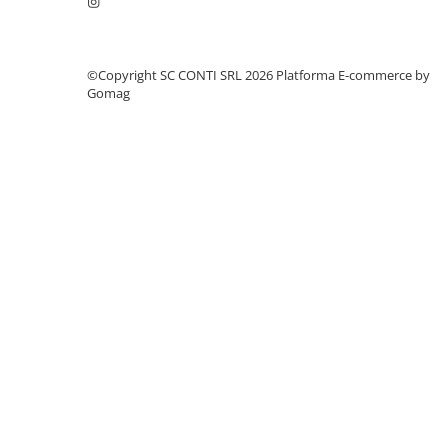
Echipamente marcaje rutiere
Accesorii sisteme pompare
©Copyright SC CONTI SRL 2026
Platforma E-commerce by
Compactoare
Gomag
Maiuri compactoare
Placi compactoare unidirectionale
Placi compactoare reversibile
Cilindri vibrocompactori
Accesorii compactoare
Betoniere si Malaxoare
Betoniere
Malaxoare
Accesorii betoniere
Depozitare, transport si protectie
Scari de lucru si schele
Echipamente de ridicat
Echipamente pentru transport