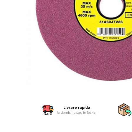
Sisteme combinate &
multifunctionale
Tocatoare de crengi si resturi
vegetale
Tractoare si Utilaje agricole
Accesorii utilaje de gradina
Articole de bucatarie
Afumatoare
Aparate de vidat
Feliatoare
Masini de framantat aluat
Masini de taitei
Masini de tocat carne
Masini de umplut carnati
Razatoare branzeturi
Livrare rapida
la domiciliu sau in locker
Storcatoare de rosii
Accesorii articole de bucatarie
Gradina & Terasa