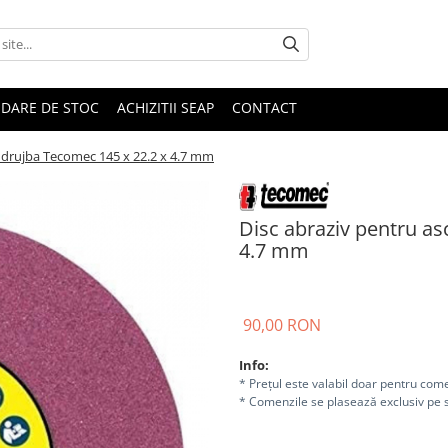
IDARE DE STOC
ACHIZITII SEAP
CONTACT
t drujba Tecomec 145 x 22.2 x 4.7 mm
Disc abraziv pentru as
4.7 mm
90,00 RON
Info:
* Prețul este valabil doar pentru come
* Comenzile se plasează exclusiv pe s