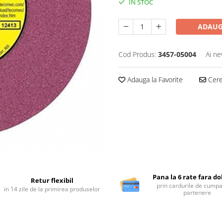
IN STOC
ADAUG
Cod Produs:
3457-05004
Ai ne
Adauga la Favorite
Cere 
Pana la 6 rate fara d
Retur flexibil
prin cardurile de cumpa
in 14 zile de la primirea produselor
partenere