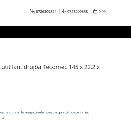
0726309824
0721209338
0,00
cutit lant drujba Tecomec 145 x 22.2 x
nzile online. În magazinele noastre, prețul poate varia.
ite.