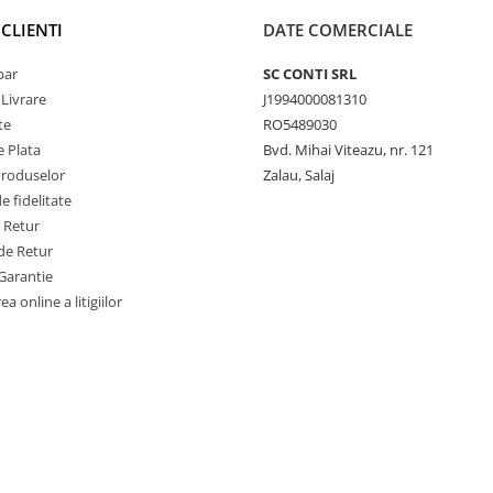
CLIENTI
DATE COMERCIALE
par
SC CONTI SRL
 Livrare
J1994000081310
te
RO5489030
 Plata
Bvd. Mihai Viteazu, nr. 121
Produselor
Zalau, Salaj
 fidelitate
e Retur
de Retur
Garantie
a online a litigiilor