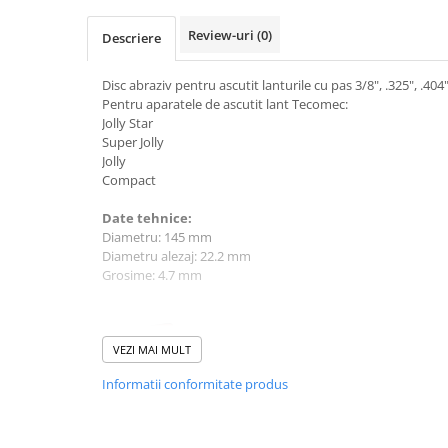
Mobilier gradina
Review-uri
(0)
Descriere
Depozitare gradina
Gratare si accesorii
Disc abraziv pentru ascutit lanturile cu pas 3/8", .325", .404"
Piscine
Pentru aparatele de ascutit lant Tecomec:
Jolly Star
Echipamente curatenie
Super Jolly
Aparate de spalat cu presiune
Jolly
Compact
Aspiratoare
Freze de zapada
Date tehnice:
Masini de maturat
Diametru: 145 mm
Diametru alezaj: 22.2 mm
Suflante & Aspiratoare frunze
Grosime: 4.7 mm
Accesorii echipamente curatenie
Unelte de gradinarit
Dispozitive de imprastiat si
VEZI MAI MULT
semanat
Informatii conformitate produs
Unelte taiat
Lopeti pentru zapada
Roabe si carucioare