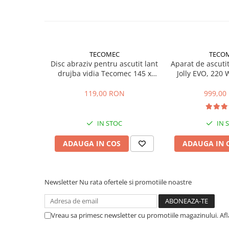
Sere si solarii
Plase si folii pentru gradinarit
Alte unelte de gradinarit
Echipamente de protectie pentru
TECOMEC
TECO
gradina
Disc abraziv pentru ascutit lant
Aparat de ascuti
drujba vidia Tecomec 145 x
Jolly EVO, 220 
Casti de protectie
22.2 x 4.5 mm
m
Manusi de lucru
119,00 RON
999,00
Ochelari de protectie
Electrice si Iluminat
IN STOC
IN 
Sisteme fotovoltaice
ADAUGA IN COS
ADAUGA IN 
Prize & Prelungitoare
Constructii
Masini de taiat
Newsletter
Nu rata ofertele si promotiile noastre
Masini de taiat beton / asfalt
Masini de taiat gresie / faianta
Masini de taiat caramida
Vreau sa primesc newsletter cu promotiile magazinului. Af
Motodebitatoare