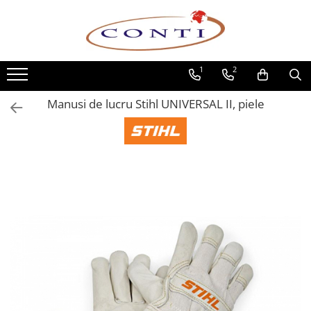
Toate Produsele
1
2
Casa si Gradina
Utilaje pentru gradina si accesorii
Manusi de lucru Stihl UNIVERSAL II, piele
Atomizoare si Pulverizatoare
Despicatoare de lemne
Drujbe si fierastraie cu lant
Fierastraie pentru busteni
Foarfeci de gradina
Masini de tuns iarba si accesorii
Motocoase si accesorii
Motocositori
Motosape si Motocultoare
Motoburghie
Masini de batut stalpi