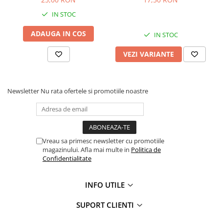
Masini de prelucrat fier-beton
IN STOC
Ghilotine
ADAUGA IN COS
IN STOC
Placi extra mari
Accesorii masini de taiat
VEZI VARIANTE
Finisare si Prelucrare suprafete
Elicoptere pardoseala
Vibratoare beton
Newsletter
Nu rata ofertele si promotiile noastre
Rigle vibrante
Scarificatoare beton
Aplicatoare cu banda
Slefuitoare pereti
Vreau sa primesc newsletter cu promotiile
magazinului. Afla mai multe in
Politica de
Accesorii prelucrare suprafete
Confidentialitate
Sisteme pompare
Pompe pentru zugravit si vopsit
INFO UTILE
Masini de tencuit
SUPORT CLIENTI
Pompe glet cu snec
Pompe spuma poliuretanica