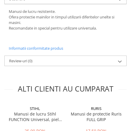
Sere si solarii
Manusi de lucru rezistente.
Plase si folii pentru gradinarit
Ofera protectie mainilor in timpul utilizarii diferitelor unelte si
Alte unelte de gradinarit
masini.
Recomandate in special pentru utilizare universala.
Echipamente de protectie pentru
gradina
Casti de protectie
Informatii conformitate produs
Manusi de lucru
Ochelari de protectie
Review-uri
(0)
Electrice si Iluminat
Sisteme fotovoltaice
Prize & Prelungitoare
ALTI CLIENTI AU CUMPARAT
Constructii
Masini de taiat
Masini de taiat beton / asfalt
STIHL
RURIS
Manusi de lucru Stihl
Manusi de protectie Ruris
Masini de taiat gresie / faianta
FUNCTION Universal, piele
FULL GRIP
Masini de taiat caramida
bovina, marime universala
Motodebitatoare
25,00 RON
17,50 RON