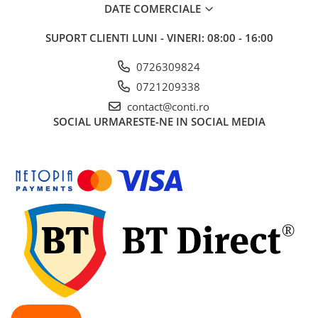
DATE COMERCIALE
Echipamente marcaje rutiere
Accesorii sisteme pompare
SUPORT CLIENTI
LUNI - VINERI: 08:00 - 16:00
Compactoare
0726309824
Maiuri compactoare
0721209338
Placi compactoare unidirectionale
contact@conti.ro
Placi compactoare reversibile
SOCIAL
URMARESTE-NE IN SOCIAL MEDIA
Cilindri vibrocompactori
Accesorii compactoare
Betoniere si Malaxoare
Betoniere
Malaxoare
Accesorii betoniere
Depozitare, transport si protectie
Scari de lucru si schele
Echipamente de ridicat
Echipamente pentru transport