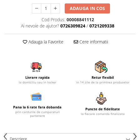
Mobilier gradina
ADAUGA IN COS
Depozitare gradina
Cod Produs:
00008841112
Gratare si accesorii
Ai nevoie de ajutor?
0726309824
/
0721209338
Piscine
Echipamente curatenie
Adauga la Favorite
Cere informatii
Aparate de spalat cu presiune
Aspiratoare
Freze de zapada
Masini de maturat
Livrare rapida
Retur flexibil
Suflante & Aspiratoare frunze
la domiciliu sau in locker
in 14 zile de la primirea produselor
Accesorii echipamente curatenie
Unelte de gradinarit
Dispozitive de imprastiat si
Pana la 6 rate fara dobanda
Puncte de fidelitate
prin cardurile de cumparaturi
semanat
la fiecare comanda finalizata
partenere
Unelte taiat
Lopeti pentru zapada
Roabe si carucioare
Descriere