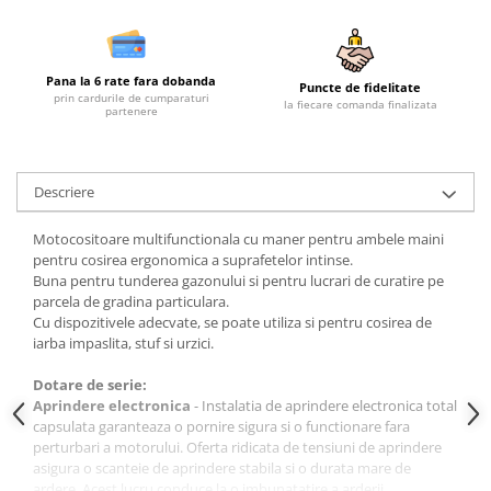
Plase si folii pentru gradinarit
Masini de sapat santuri (Trenchere)
Alte unelte de gradinarit
Foreze pentru subtraversari
Echipamente de protectie pentru
Accesorii pentru santier
Pana la 6 rate fara dobanda
gradina
Puncte de fidelitate
prin cardurile de cumparaturi
Tubulatura evacuare deseuri
la fiecare comanda finalizata
partenere
Casti de protectie
Parapeti rutieri
Manusi de lucru
Arzatoare izolatii cu gaz
Ochelari de protectie
Descriere
Electrice si Iluminat
Motocositoare multifunctionala cu maner pentru ambele maini
Sisteme fotovoltaice
pentru cosirea ergonomica a suprafetelor intinse.
Prize & Prelungitoare
Buna pentru tunderea gazonului si pentru lucrari de curatire pe
parcela de gradina particulara.
Cu dispozitivele adecvate, se poate utiliza si pentru cosirea de
iarba impaslita, stuf si urzici.
Dotare de serie:
Aprindere electronica
- Instalatia de aprindere electronica total
capsulata garanteaza o pornire sigura si o functionare fara
perturbari a motorului. Oferta ridicata de tensiuni de aprindere
asigura o scanteie de aprindere stabila si o durata mare de
ardere. Acest lucru conduce la o imbunatatire a arderii