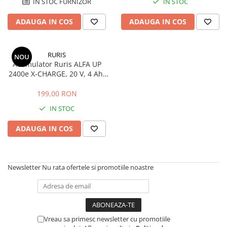
IN STOC FURNIZOR
IN STOC
Echipamente marcaje rutiere
ADAUGA IN COS
ADAUGA IN COS
Accesorii sisteme pompare
Compactoare
Maiuri compactoare
RURIS
NOU
Acumulator Ruris ALFA UP
Placi compactoare unidirectionale
2400e X-CHARGE, 20 V, 4 Ah,
Placi compactoare reversibile
80 Wh
199,00 RON
Cilindri vibrocompactori
Accesorii compactoare
IN STOC
Betoniere si Malaxoare
ADAUGA IN COS
Betoniere
Malaxoare
Accesorii betoniere
Newsletter
Nu rata ofertele si promotiile noastre
Depozitare, transport si protectie
Scari de lucru si schele
Echipamente de ridicat
Echipamente pentru transport
Vreau sa primesc newsletter cu promotiile