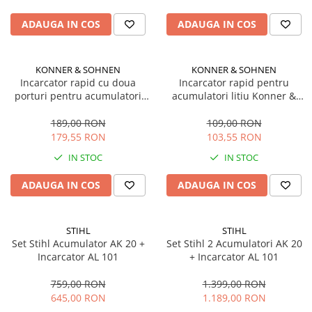
Sere si solarii
ADAUGA IN COS
ADAUGA IN COS
Plase si folii pentru gradinarit
Alte unelte de gradinarit
Echipamente de protectie pentru
KONNER & SOHNEN
KONNER & SOHNEN
gradina
Incarcator rapid cu doua
Incarcator rapid pentru
porturi pentru acumulatori
acumulatori litiu Konner &
Casti de protectie
litiu Konner & Sohnen KS
Sohnen KS C45A, 20V, 4.5A
Manusi de lucru
C35A-2, 20V, 3.5A
189,00 RON
109,00 RON
179,55 RON
103,55 RON
Ochelari de protectie
Electrice si Iluminat
IN STOC
IN STOC
Sisteme fotovoltaice
ADAUGA IN COS
ADAUGA IN COS
Prize & Prelungitoare
Constructii
STIHL
STIHL
Masini de taiat
Set Stihl Acumulator AK 20 +
Set Stihl 2 Acumulatori AK 20
Masini de taiat beton / asfalt
Incarcator AL 101
+ Incarcator AL 101
Masini de taiat gresie / faianta
759,00 RON
1.399,00 RON
Masini de taiat caramida
645,00 RON
1.189,00 RON
Motodebitatoare