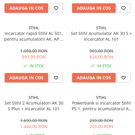
Sisteme combinate &
multifunctionale
ADAUGA IN COS
ADAUGA IN COS
Tocatoare de crengi si resturi
vegetale
STIHL
STIHL
Tractoare si Utilaje agricole
Incarcator rapid Stihl AL 501,
Set Stihl Acumulator AK 30 S +
Accesorii utilaje de gradina
pentru acumulatorii AK, AP si
Incarcator AL 101
Articole de bucatarie
AR L
1.050,00 RON
969,00 RON
Afumatoare
893,00 RON
824,00 RON
Aparate de vidat
IN STOC
IN STOC
Feliatoare
Masini de framantat aluat
ADAUGA IN COS
ADAUGA IN COS
Masini de taitei
Masini de tocat carne
STIHL
STIHL
Masini de umplut carnati
Set Stihl 2 Acumulatori AK 30
Powerbank si incarcator Stihl
Razatoare branzeturi
S Plus + Incarcator AL 101
PS 1, pentru acumulatorul AS
2
Storcatoare de rosii
1.699,00 RON
239,00 RON
Accesorii articole de bucatarie
1.444,00 RON
203,00 RON
Gradina & Terasa