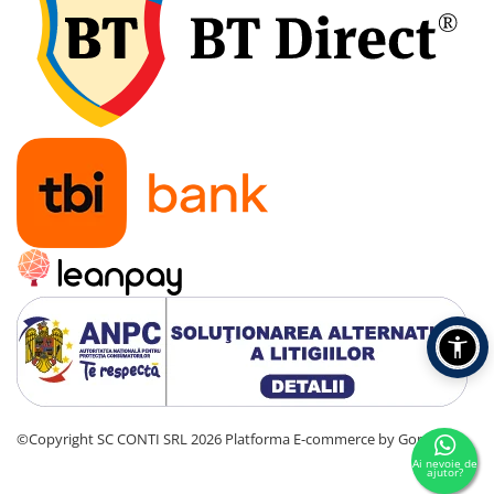
Amestecatoare
Ciocane demolatoare
Ciocane rotopercutoare
Fierastraie electrice
Masini de frezat
Masini de gaurit si insurubat
Masini de insurubat cu impact
Masini de legat fier-beton
Pistoale de vopsit
Polizoare
Rindele electrice
Slefuitoare
Suflante cu aer cald
Strunguri
Accesorii scule electrice
©Copyright SC CONTI SRL 2026
Platforma E-commerce by Gomag
Scule de mana
Ai nevoie de
ajutor?
Truse de scule universale