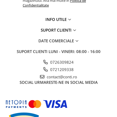
magazinului. Afla mai multe in
Politica de
Accesorii pentru depozitare,
Confidentialitate
transport
Tehnica diamantata
INFO UTILE
Masini de carotat
Masini de canelat
SUPORT CLIENTI
Carote diamantate
DATE COMERCIALE
Discuri diamantate
Freze diamantate
SUPORT CLIENTI
LUNI - VINERI: 08:00 - 16:00
Masini de sapat
0726309824
Masini de sapat santuri (Trenchere)
0721209338
Foreze pentru subtraversari
contact@conti.ro
Accesorii pentru santier
SOCIAL
URMARESTE-NE IN SOCIAL MEDIA
Tubulatura evacuare deseuri
Parapeti rutieri
Arzatoare izolatii cu gaz
Scule si unelte
Scule electrice