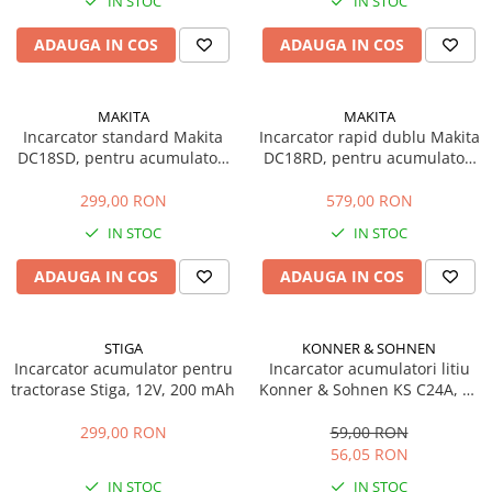
IN STOC
IN STOC
Mobilier gradina
ADAUGA IN COS
ADAUGA IN COS
Depozitare gradina
Gratare si accesorii
Piscine
MAKITA
MAKITA
Echipamente curatenie
Incarcator standard Makita
Incarcator rapid dublu Makita
DC18SD, pentru acumulatori
DC18RD, pentru acumulatori
Aparate de spalat cu presiune
LXT Li-Ion 18V
LXT Li-Ion 18V
Aspiratoare
299,00 RON
579,00 RON
Freze de zapada
IN STOC
IN STOC
Masini de maturat
ADAUGA IN COS
ADAUGA IN COS
Suflante & Aspiratoare frunze
Accesorii echipamente curatenie
Unelte de gradinarit
STIGA
KONNER & SOHNEN
Incarcator acumulator pentru
Incarcator acumulatori litiu
Dispozitive de imprastiat si
tractorase Stiga, 12V, 200 mAh
Konner & Sohnen KS C24A, 20
semanat
V, 2.4 A
Unelte taiat
299,00 RON
59,00 RON
56,05 RON
Lopeti pentru zapada
Roabe si carucioare
IN STOC
IN STOC