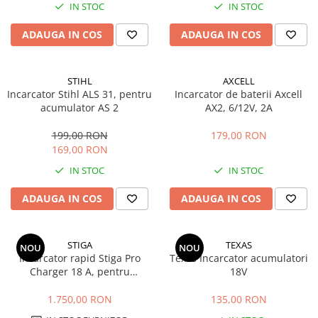
IN STOC
IN STOC
Masini de prelucrat fier-beton
Ghilotine
ADAUGA IN COS
ADAUGA IN COS
Placi extra mari
Accesorii masini de taiat
STIHL
AXCELL
Finisare si Prelucrare suprafete
Incarcator Stihl ALS 31, pentru
Incarcator de baterii Axcell
acumulator AS 2
AX2, 6/12V, 2A
Elicoptere pardoseala
Vibratoare beton
199,00 RON
179,00 RON
Rigle vibrante
169,00 RON
Scarificatoare beton
IN STOC
IN STOC
Aplicatoare cu banda
ADAUGA IN COS
ADAUGA IN COS
Slefuitoare pereti
Accesorii prelucrare suprafete
Sisteme pompare
STIGA
TEXAS
NOU
NOU
Incarcator rapid Stiga Pro
Texas Incarcator acumulatori
Pompe pentru zugravit si vopsit
Charger 18 A, pentru
18V
Masini de tencuit
acumulator ePower Pro 56 V
Pompe glet cu snec
1.750,00 RON
135,00 RON
Pompe spuma poliuretanica