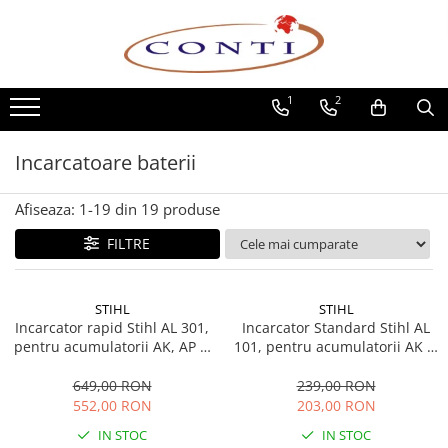
Toate Produsele
1
2
Casa si Gradina
Utilaje pentru gradina si accesorii
Incarcatoare baterii
Atomizoare si Pulverizatoare
Despicatoare de lemne
Afiseaza:
1-
19
din
19
produse
Drujbe si fierastraie cu lant
Fierastraie pentru busteni
FILTRE
Foarfeci de gradina
Masini de tuns iarba si accesorii
STIHL
STIHL
Motocoase si accesorii
Incarcator rapid Stihl AL 301,
Incarcator Standard Stihl AL
pentru acumulatorii AK, AP si
Motocositori
101, pentru acumulatorii AK si
AR L
AP
Motosape si Motocultoare
649,00 RON
239,00 RON
Motoburghie
552,00 RON
203,00 RON
Masini de batut stalpi
IN STOC
IN STOC