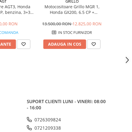
AGT
GRILLO
re AGT3, Honda
Motocositoare Grillo MGR 1,
Motocosit
P, benzina, 3+3
Honda GX200, 6.5 CP +
B55, Hon
roti 4.00-10"
mecanism transmisie lung in
benzina, 1+
baie ulei + bara 117 cm Europa
0,00 RON
13.500,00 RON
12.825,00 RON
13
 COMANDA
IN STOC FURNIZOR
IANTE
ADAUGA IN COS
VEZI 
SUPORT CLIENTI
LUNI - VINERI: 08:00
- 16:00
0726309824
0721209338