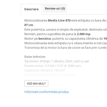
Mobilier gradina
Review-uri
(0)
Descriere
Depozitare gradina
Gratare si accesorii
Motocositoarea
Media Line 870
este echipata cu bara de c
Piscine
87 cm
.
Este puternica, usoara si simplu de exploatat, destinata utili
Echipamente curatenie
fermieri, pentru suprafete de pana la
2.000 mp
.
Aparate de spalat cu presiune
Motor pe
benzina
, puternic cu capacitatea cilindrica de
19
Motocositoarea este echipata cu o viteza inainte si roti ca
Aspiratoare
Transmisia de la motor la bara de cosire se face prin curele
Freze de zapada
Masini de maturat
Date tehnice:
Tip motor: 4 timpi, 1 cilindru, OHV, racit cu aer
Suflante & Aspiratoare frunze
Putere motor: 3.5 kW / 5 CP @ 3000 rpm
Accesorii echipamente curatenie
Capacitate cilindrica: 196 cm³
Unelte de gradinarit
Sistem de pornire: Manual, la sfoara
Combustibil: Benzina fara plumb
Dispozitive de imprastiat si
Capacitate rezervor combustibil: 1 l
VEZI MAI MULT
semanat
Consum combustibil: ≤ 395 g/kWh
Informatii conformitate produs
Unelte taiat
Capacitate baie ulei motor: 0.6 l
Tip ulei motor: 10W30
Lopeti pentru zapada
Viteze: 1 inainte
Roabe si carucioare
Latime de taiere: 870 mm, bara SP