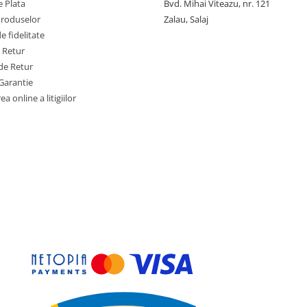
 Plata
Bvd. Mihai Viteazu, nr. 121
Produselor
Zalau, Salaj
 fidelitate
e Retur
de Retur
Garantie
a online a litigiilor