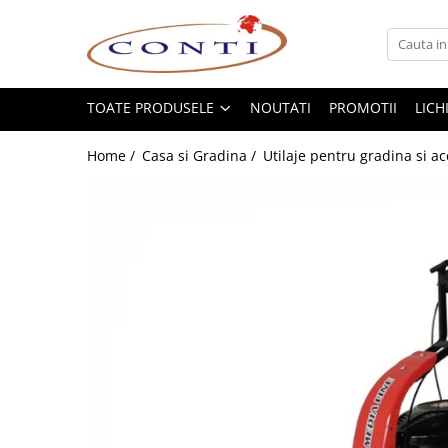
Toate Produsele
Casa si Gradina
TOATE PRODUSELE
NOUTATI
PROMOTII
LICH
Utilaje pentru gradina si accesorii
Home /
Casa si Gradina /
Utilaje pentru gradina si ac
Atomizoare si Pulverizatoare
Despicatoare de lemne
Drujbe si fierastraie cu lant
Fierastraie pentru busteni
Foarfeci de gradina
Masini de tuns iarba si accesorii
Motocoase si accesorii
Motocositori
Motosape si Motocultoare
Motoburghie
Masini de batut stalpi