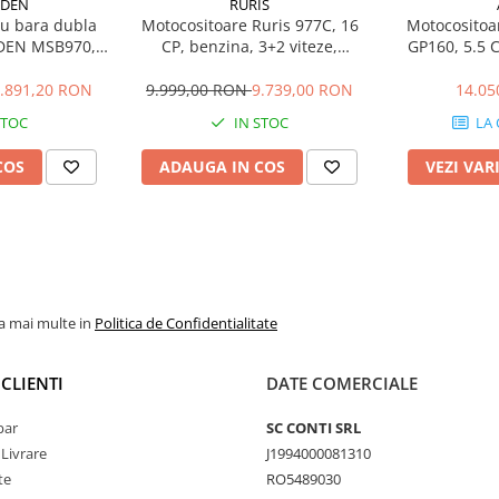
RDEN
RURIS
cu bara dubla
Motocositoare Ruris 977C, 16
Motocositoa
DEN MSB970,
CP, benzina, 3+2 viteze,
GP160, 5.5 C
2 viteze, 97 cm
diferential, lama 117 cm
viteze, 
.891,20 RON
9.999,00 RON
9.739,00 RON
14.05
STOC
IN STOC
LA
COS
ADAUGA IN COS
VEZI VAR
la mai multe in
Politica de Confidentialitate
CLIENTI
DATE COMERCIALE
par
SC CONTI SRL
 Livrare
J1994000081310
te
RO5489030