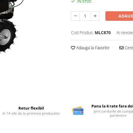
IN STOC
ADAUG
Cod Produs:
MLC870
Ai nevoie
Adauga la Favorite
Cere 
Pana la 6 rate fara d
Retur flexibil
prin cardurile de cumpa
in 14 zile de la primirea produselor
partenere