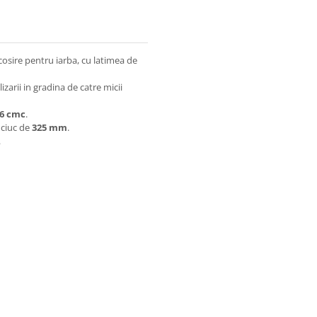
osire pentru iarba, cu latimea de
zarii in gradina de catre micii
6 cmc
.
uciuc de
325 mm
.
.