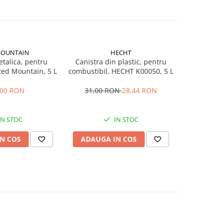
MOUNTAIN
HECHT
GA
talica, pentru
Canistra din plastic, pentru
Pompa man
Red Mountain, 5 L
combustibil, HECHT K00050, 5 L
ulei Ga
,00 RON
31,00 RON
28,44 RON
IN STOC
IN STOC
N COS
ADAUGA IN COS
ADAUG