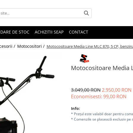
IDARE DE STOC
ACHIZITII SEAP
CONTACT
cesorii /
Motocositori /
Motocositoare Media Line MLC 870, 5 CP, benzin
Motocositoare Media L
3.049,00 RON
2.950,00 RON
Economisesti:
99,00
RON
Info:
* Prețul este valabil doar pentru come
* Comenzile se plasează exclusiv pe s