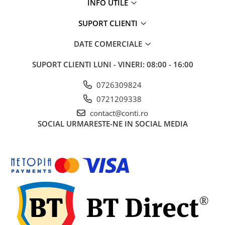
INFO UTILE
Accesorii pentru depozitare,
transport
SUPORT CLIENTI
Tehnica diamantata
Masini de carotat
DATE COMERCIALE
Masini de canelat
SUPORT CLIENTI
LUNI - VINERI: 08:00 - 16:00
Carote diamantate
Discuri diamantate
0726309824
Freze diamantate
0721209338
Masini de sapat
contact@conti.ro
SOCIAL
URMARESTE-NE IN SOCIAL MEDIA
Masini de sapat santuri (Trenchere)
Foreze pentru subtraversari
Accesorii pentru santier
Tubulatura evacuare deseuri
Parapeti rutieri
Arzatoare izolatii cu gaz
Scule si unelte
Scule electrice