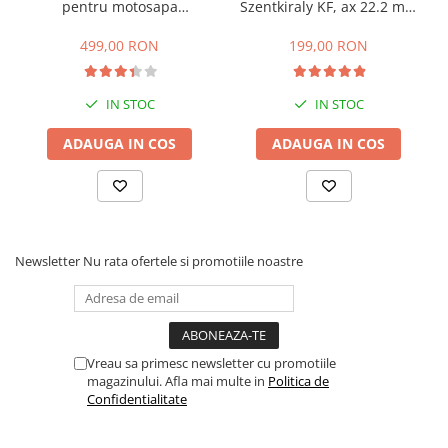
pentru motosapa
Szentkiraly KF, ax 22.2 mm
Echipamente marcaje rutiere
Szentkiraly KF (1:24)
(model mic)
499,00 RON
199,00 RON
Accesorii sisteme pompare
Compactoare
IN STOC
IN STOC
Maiuri compactoare
Placi compactoare unidirectionale
ADAUGA IN COS
ADAUGA IN COS
Placi compactoare reversibile
Cilindri vibrocompactori
Accesorii compactoare
Betoniere si Malaxoare
Newsletter
Nu rata ofertele si promotiile noastre
Betoniere
Malaxoare
Accesorii betoniere
Depozitare, transport si protectie
Vreau sa primesc newsletter cu promotiile
Scari de lucru si schele
magazinului. Afla mai multe in
Politica de
Confidentialitate
Echipamente de ridicat
Echipamente pentru transport