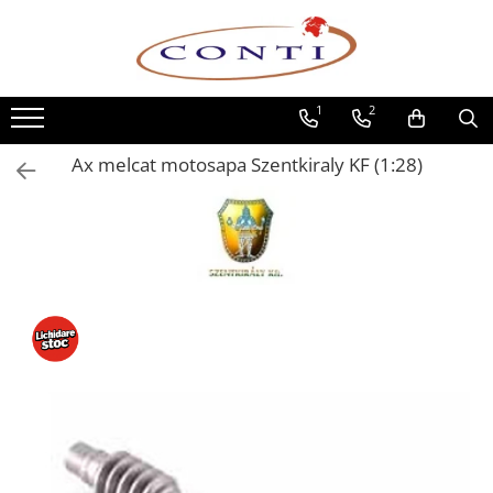
Toate Produsele
1
2
Casa si Gradina
Utilaje pentru gradina si accesorii
Ax melcat motosapa Szentkiraly KF (1:28)
Atomizoare si Pulverizatoare
Despicatoare de lemne
Drujbe si fierastraie cu lant
Fierastraie pentru busteni
Foarfeci de gradina
Masini de tuns iarba si accesorii
Motocoase si accesorii
Motocositori
Motosape si Motocultoare
Motoburghie
Masini de batut stalpi