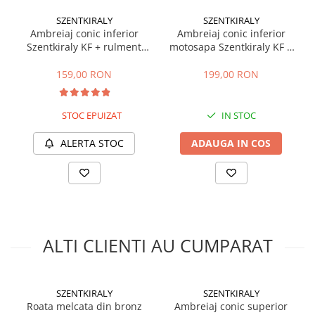
Masini de prelucrat fier-beton
SZENTKIRALY
SZENTKIRALY
Ghilotine
Ambreiaj conic inferior
Ambreiaj conic inferior
Szentkiraly KF + rulment
motosapa Szentkiraly KF +
Placi extra mari
6007 (model mic)
rulment 6007
Accesorii masini de taiat
159,00 RON
199,00 RON
Finisare si Prelucrare suprafete
Elicoptere pardoseala
STOC EPUIZAT
IN STOC
Vibratoare beton
ALERTA STOC
ADAUGA IN COS
Rigle vibrante
Scarificatoare beton
Aplicatoare cu banda
Slefuitoare pereti
Accesorii prelucrare suprafete
Sisteme pompare
ALTI CLIENTI AU CUMPARAT
Pompe pentru zugravit si vopsit
Masini de tencuit
SZENTKIRALY
SZENTKIRALY
Pompe glet cu snec
Roata melcata din bronz
Ambreiaj conic superior
Pompe spuma poliuretanica