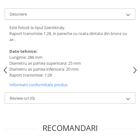
Sere si solarii
Plase si folii pentru gradinarit
Descriere
Alte unelte de gradinarit
Este folosit la tipul Szentkiraly.
Echipamente de protectie pentru
Raport transmisie 1:28, in pereche cu roata dintata din bronz cu
gradina
ax .
Casti de protectie
Date tehnice:
Manusi de lucru
Lungime: 286 mm
Ochelari de protectie
Diametru ax partea superioara: 25 mm
Diametru ax partea inferioara: 20 mm
Electrice si Iluminat
Raport transmisie: 1:28
Sisteme fotovoltaice
Informatii conformitate produs
Prize & Prelungitoare
Constructii
Review-uri
(0)
Masini de taiat
Masini de taiat beton / asfalt
Masini de taiat gresie / faianta
RECOMANDARI
Masini de taiat caramida
Motodebitatoare