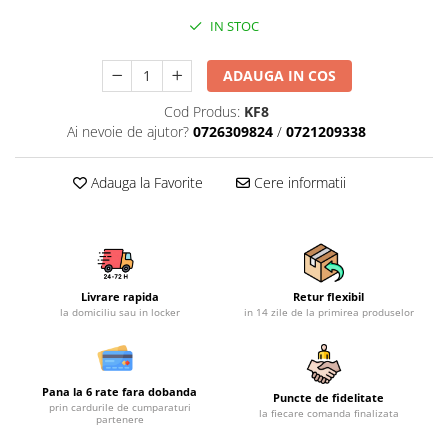
Mobilier gradina
IN STOC
Depozitare gradina
Gratare si accesorii
ADAUGA IN COS
Piscine
Cod Produs:
KF8
Echipamente curatenie
Ai nevoie de ajutor?
0726309824
/
0721209338
Aparate de spalat cu presiune
Aspiratoare
Adauga la Favorite
Cere informatii
Freze de zapada
Masini de maturat
Suflante & Aspiratoare frunze
Accesorii echipamente curatenie
Livrare rapida
Retur flexibil
Unelte de gradinarit
la domiciliu sau in locker
in 14 zile de la primirea produselor
Dispozitive de imprastiat si
semanat
Unelte taiat
Pana la 6 rate fara dobanda
Puncte de fidelitate
prin cardurile de cumparaturi
Lopeti pentru zapada
la fiecare comanda finalizata
partenere
Roabe si carucioare