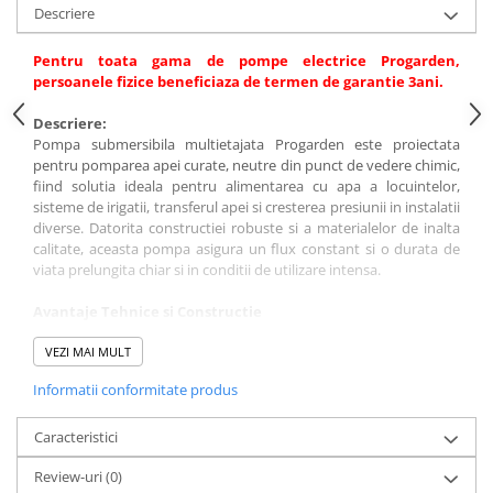
Plase si folii pentru gradinarit
Masini de sapat santuri (Trenchere)
Descriere
Alte unelte de gradinarit
Foreze pentru subtraversari
Pentru toata gama de pompe electrice Progarden,
Echipamente de protectie pentru
Accesorii pentru santier
persoanele fizice beneficiaza de termen de garantie 3ani.
gradina
Tubulatura evacuare deseuri
Casti de protectie
Descriere:
Parapeti rutieri
Pompa submersibila multietajata Progarden este proiectata
Manusi de lucru
Arzatoare izolatii cu gaz
pentru pomparea apei curate, neutre din punct de vedere chimic,
Ochelari de protectie
fiind solutia ideala pentru alimentarea cu apa a locuintelor,
sisteme de irigatii, transferul apei si cresterea presiunii in instalatii
Electrice si Iluminat
diverse. Datorita constructiei robuste si a materialelor de inalta
Sisteme fotovoltaice
calitate, aceasta pompa asigura un flux constant si o durata de
viata prelungita chiar si in conditii de utilizare intensa.
Prize & Prelungitoare
Avantaje Tehnice si Constructie
Sistem Multietajat: Echipata cu multiple etaje de pompare,
pompa ofera un randament superior la pomparea apei din puturi
VEZI MAI MULT
adanci.
Informatii conformitate produs
Materiale Durabile:
Ax pompa: Fabricat din otel inoxidabil, oferind o rezistenta
Caracteristici
excelenta la coroziune.
Review-uri
(0)
Racord refulare: Realizat din cupru, asigurand o etansare perfecta