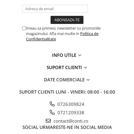
Turatie nominala 2900 rpm
Temperatura max. a lichidului pompat 0ºC ~ 40ºC
Temperatura max. de operare 50 ºC
Presiune de lucru max. 3.5 bar
Grad de protecție IP68
Vreau sa primesc newsletter cu promotiile
Clasa de izolație F
magazinului. Afla mai multe in
Politica de
Lungimea cablului de alimentare 15m
Confidentialitate
Dimensiuni produs (LxD) 880x95 mm
Dimensiuni ambalaj 1150x150x190 mm
INFO UTILE
Greutate neta / bruta 14.5 / 18 kg
Set livrare:
SUPORT CLIENTI
Panou control 750W/ 1HP
Banda teflon
DATE COMERCIALE
15 m cablu
Manual de utilizare
SUPORT CLIENTI
LUNI - VINERI: 08:00 - 16:00
Declaratie de conformitate CE
0726309824
0721209338
contact@conti.ro
SOCIAL
URMARESTE-NE IN SOCIAL MEDIA