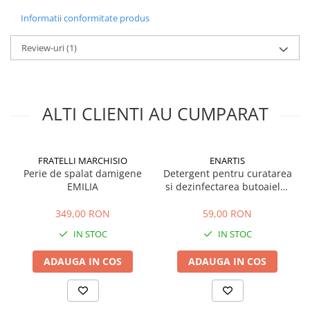
Sere si solarii
Informatii conformitate produs
Plase si folii pentru gradinarit
Review-uri
(1)
Alte unelte de gradinarit
Echipamente de protectie pentru
gradina
Casti de protectie
ALTI CLIENTI AU CUMPARAT
Manusi de lucru
Ochelari de protectie
Electrice si Iluminat
FRATELLI MARCHISIO
ENARTIS
Perie de spalat damigene
Detergent pentru curatarea
Sisteme fotovoltaice
EMILIA
si dezinfectarea butoaielor
Prize & Prelungitoare
SANATON, 1 kg
Constructii
349,00 RON
59,00 RON
Masini de taiat
IN STOC
IN STOC
Masini de taiat beton / asfalt
ADAUGA IN COS
ADAUGA IN COS
Masini de taiat gresie / faianta
Masini de taiat caramida
Motodebitatoare