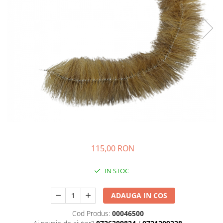
Sisteme combinate &
multifunctionale
Tocatoare de crengi si resturi
vegetale
Tractoare si Utilaje agricole
Accesorii utilaje de gradina
Articole de bucatarie
Afumatoare
Aparate de vidat
Feliatoare
Masini de framantat aluat
Masini de taitei
115,00 RON
Masini de tocat carne
Masini de umplut carnati
IN STOC
Razatoare branzeturi
Storcatoare de rosii
ADAUGA IN COS
Accesorii articole de bucatarie
Cod Produs:
00046500
Gradina & Terasa