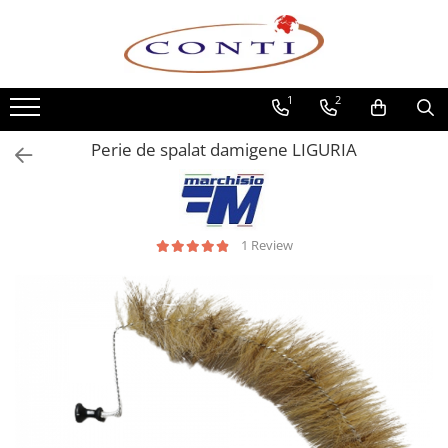
Toate Produsele
1
2
Casa si Gradina
Utilaje pentru gradina si accesorii
Perie de spalat damigene LIGURIA
Atomizoare si Pulverizatoare
Despicatoare de lemne
Drujbe si fierastraie cu lant
Fierastraie pentru busteni
1 Review
Foarfeci de gradina
Masini de tuns iarba si accesorii
Motocoase si accesorii
Motocositori
Motosape si Motocultoare
Motoburghie
Masini de batut stalpi