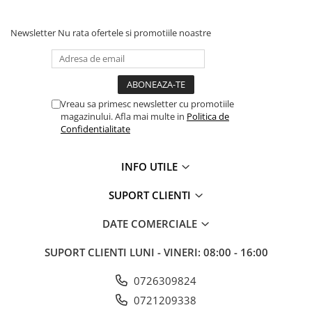
Masini de prelucrat fier-beton
Ghilotine
Newsletter
Nu rata ofertele si promotiile noastre
Placi extra mari
Accesorii masini de taiat
Finisare si Prelucrare suprafete
Vreau sa primesc newsletter cu promotiile
Elicoptere pardoseala
magazinului. Afla mai multe in
Politica de
Vibratoare beton
Confidentialitate
Rigle vibrante
Scarificatoare beton
INFO UTILE
Aplicatoare cu banda
SUPORT CLIENTI
Slefuitoare pereti
Accesorii prelucrare suprafete
DATE COMERCIALE
Sisteme pompare
SUPORT CLIENTI
LUNI - VINERI: 08:00 - 16:00
Pompe pentru zugravit si vopsit
Masini de tencuit
0726309824
Pompe glet cu snec
0721209338
Pompe spuma poliuretanica