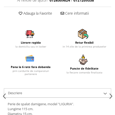
Ai nevoie de ajutor?
0726309824
/
0721209338
Mobilier gradina
Depozitare gradina
Adauga la Favorite
Cere informatii
Gratare si accesorii
Piscine
Echipamente curatenie
Aparate de spalat cu presiune
Livrare rapida
Retur flexibil
Aspiratoare
la domiciliu sau in locker
in 14 zile de la primirea produselor
Freze de zapada
Masini de maturat
Suflante & Aspiratoare frunze
Pana la 6 rate fara dobanda
Puncte de fidelitate
prin cardurile de cumparaturi
la fiecare comanda finalizata
Accesorii echipamente curatenie
partenere
Unelte de gradinarit
Dispozitive de imprastiat si
semanat
Descriere
Unelte taiat
Perie de spalat damigene, model "LIGURIA".
Lopeti pentru zapada
Lungime 115 cm.
Roabe si carucioare
Diametru 15 cm.