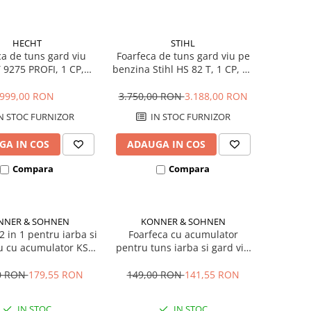
HECHT
STIHL
ca de tuns gard viu
Foarfeca de tuns gard viu pe
9275 PROFI, 1 CP,
benzina Stihl HS 82 T, 1 CP, 75
ina, lama 75 cm
cm
999,00 RON
3.750,00 RON
3.188,00 RON
N STOC FURNIZOR
IN STOC FURNIZOR
GA IN COS
ADAUGA IN COS
Compara
Compara
NNER & SOHNEN
KONNER & SOHNEN
2 in 1 pentru iarba si
Foarfeca cu acumulator
u cu acumulator KS
pentru tuns iarba si gard viu
SHT-20V
KS SHT-8V
0 RON
179,55 RON
149,00 RON
141,55 RON
IN STOC
IN STOC