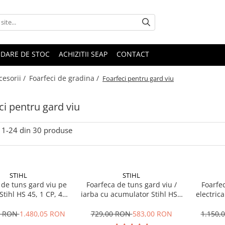
IDARE DE STOC
ACHIZITII SEAP
CONTACT
cesorii /
Foarfeci de gradina /
Foarfeci pentru gard viu
ci pentru gard viu
1-
24
din
30
produse
STIHL
STIHL
 de tuns gard viu pe
Foarfeca de tuns gard viu /
Foarfe
Stihl HS 45, 1 CP, 45
iarba cu acumulator Stihl HSA
electrica
cm
26, 10.8V, 20 cm
0 RON
1.480,05 RON
729,00 RON
583,00 RON
1.150,