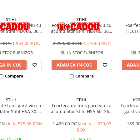
STIHL
STIHL
 de tuns gard viu cu
Foarfeca de tuns gard viu cu
Foarfe
r Stihl HLA 66, 36V,
acumulator Stihl HLA 86, 36V,
HECHT 
ngime totala 205 cm,
50 cm, lungime totala 260-330
benz
fara acumulator si
cm, Solo (fara acumulator si
0 RON
1.954,00 RON
2.799,00 RON
2.379,00 RON
incarcator)
incarcator)
N STOC FURNIZOR
IN STOC FURNIZOR
I
A IN COS
ADAUGA IN COS
ADAU
Compara
Compara
STIHL
STIHL
KO
 de tuns gard viu cu
Foarfeca de tuns gard viu cu
Foarfeca 
ator Stihl HSA 30,
acumulator Stihl HSA 60, 36V,
gard vi
10.8V, 45 cm
60 cm
RON
de la 578,68 RON
1.499,00 RON
de la 1.379,08
189,0
RON
IN STOC
IN STOC