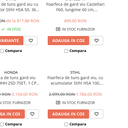
 de tuns gard viu cu
Foarfeca de gard viu Castellari
or Stihl HSA 50, 36V,
F60, lungime 60 cm,
50 cm
deschidere 15 cm
RON
de la 817,88 RON
499,00 RON
IN STOC
IN STOC FURNIZOR
 VARIANTE
ADAUGA IN COS
Compara
Compara
HONDA
STIHL
ca de tuns gard viu
Foarfeca de tuns gard viu, cu
HH 25D 75ET, 1 CP,
acumulator Stihl HSA 100,
na, 4 timpi, 72 cm
36V, 60 cm, Solo (fara
acumulator si incarcator)
00 RON
3.154,00 RON
2.099,00 RON
1.784,00 RON
N STOC FURNIZOR
IN STOC FURNIZOR
GA IN COS
ADAUGA IN COS
Compara
Compara