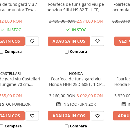
 de tuns gard viu /
Foarfeca de tuns gard viu pe
Foarfeca
u acumulator Texas
benzina Stihl HS 82 T, 1 CP, 60
acumulat
, 3.6V, 1.3Ah, 12 cm
cm
124,00 RON
3.499,00 RON
2.974,00 RON
889,00 
IN STOC
IN STOC
A IN COS
ADAUGA IN COS
VEZI
Compara
Compara
CASTELLARI
HONDA
de gard viu Castellari
Foarfeca de tuns gard viu
Foarfe
 lungime 70 cm,
Honda HHH 25D 60ET, 1 CP,
Honda H
chidere 15 cm
benzina, 4 timpi, 58 cm
benzi
535,00 RON
3.160,00 RON
3.002,00 RON
3.320,
N STOC FURNIZOR
IN STOC FURNIZOR
I
A IN COS
ADAUGA IN COS
ADAU
Compara
Compara