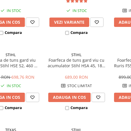
IN STOC
IN STOC
I
A IN COS
VEZI VARIANTE
ADAU
Compara
Compara
STIHL
STIHL
a de tuns gard viu
Foarfeca de tuns gard viu cu
Foarfe
 Stihl HSE 52, 460 W,
acumulator Stihl HSA 45, 18V,
Ruris F5
50 cm
36 Wh, 50 cm
0 RON
698,76 RON
689,00 RON
899,0
IN STOC
STOC LIMITAT
I
A IN COS
ADAUGA IN COS
ADAU
Compara
Compara
TEXAS
STIHL