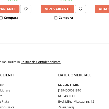
VARIANTE
VEZI VARIANTE
ADAU
Compara
Compara
la mai multe in
Politica de Confidentialitate
CLIENTI
DATE COMERCIALE
par
SC CONTI SRL
 Livrare
J1994000081310
te
RO5489030
 Plata
Bvd. Mihai Viteazu, nr. 121
Produselor
Zalau, Salaj