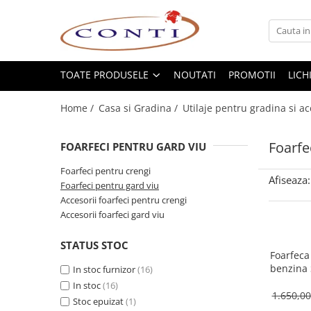
Toate Produsele
Casa si Gradina
TOATE PRODUSELE
NOUTATI
PROMOTII
LICH
Utilaje pentru gradina si accesorii
Home /
Casa si Gradina /
Utilaje pentru gradina si ac
Atomizoare si Pulverizatoare
Despicatoare de lemne
Foarfe
FOARFECI PENTRU GARD VIU
Drujbe si fierastraie cu lant
Fierastraie pentru busteni
Foarfeci pentru crengi
Afiseaza:
Foarfeci pentru gard viu
Foarfeci de gradina
Accesorii foarfeci pentru crengi
Masini de tuns iarba si accesorii
Accesorii foarfeci gard viu
Motocoase si accesorii
Motocositori
STATUS STOC
Foarfeca
Motosape si Motocultoare
benzina 
In stoc furnizor
(16)
Motoburghie
In stoc
(16)
Masini de batut stalpi
1.650,0
Stoc epuizat
(1)