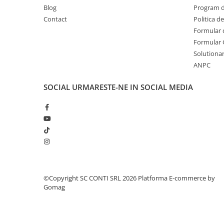
Blog
Program de
Echipamente marcaje rutiere
Contact
Politica d
Accesorii sisteme pompare
Formular 
Compactoare
Formular 
Solutionare
Maiuri compactoare
ANPC
Placi compactoare unidirectionale
Placi compactoare reversibile
SOCIAL
URMARESTE-NE IN SOCIAL MEDIA
Cilindri vibrocompactori
Accesorii compactoare
Betoniere si Malaxoare
Betoniere
Malaxoare
Accesorii betoniere
Depozitare, transport si protectie
©Copyright SC CONTI SRL 2026
Platforma E-commerce by
Gomag
Scari de lucru si schele
Echipamente de ridicat
Echipamente pentru transport