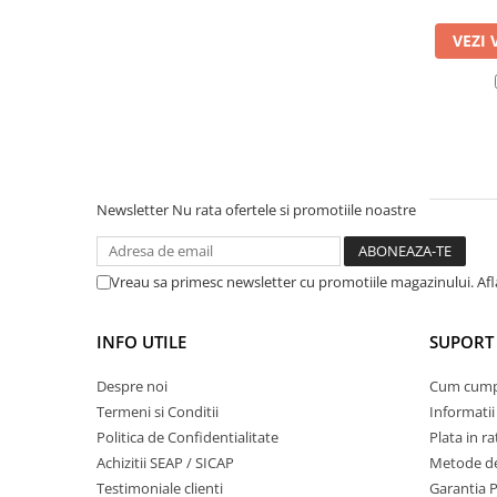
Masini de prelucrat fier-beton
VEZI 
Ghilotine
Placi extra mari
Accesorii masini de taiat
Finisare si Prelucrare suprafete
Elicoptere pardoseala
Vibratoare beton
Newsletter
Nu rata ofertele si promotiile noastre
Rigle vibrante
Scarificatoare beton
Vreau sa primesc newsletter cu promotiile magazinului. Af
Aplicatoare cu banda
Slefuitoare pereti
INFO UTILE
SUPORT 
Accesorii prelucrare suprafete
Sisteme pompare
Despre noi
Cum cum
Pompe pentru zugravit si vopsit
Termeni si Conditii
Informatii
Politica de Confidentialitate
Plata in ra
Masini de tencuit
Achizitii SEAP / SICAP
Metode de
Pompe glet cu snec
Testimoniale clienti
Garantia 
Pompe spuma poliuretanica