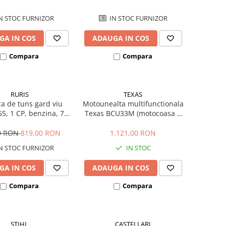
N STOC FURNIZOR
IN STOC FURNIZOR
GA IN COS
ADAUGA IN COS
Compara
Compara
RURIS
TEXAS
ca de tuns gard viu
Motounealta multifunctionala
55, 1 CP, benzina, 75
Texas BCU33M (motocoasa +
cm
emondor +trimmer gard viu),
1.2 CP, 33 cmc, benzina, 2
0 RON
819,00 RON
1.121,00 RON
timpi
N STOC FURNIZOR
IN STOC
GA IN COS
ADAUGA IN COS
Compara
Compara
STIHL
CASTELLARI