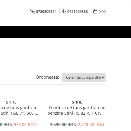
0726309824
0721209338
0,00
Ordoneaza:
STIHL
STIHL
ca de tuns gard viu
Foarfeca de tuns gard viu pe
 Stihl HSE 71, 600 W,
benzina Stihl HS 82 R, 1 CP, 60
60 cm
cm
00 RON
978,00 RON
3.499,00 RON
2.974,00 RON