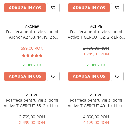
ADAUGA IN COS
ADAUGA IN COS
ARCHER
ACTIVE
Foarfeca pentru vie si pomi
Foarfeca pentru vie si pomi
Archer A2758, 14.4V, 2 x
Active TIGERCUT 32, 2 x Li-Ion
1.5Ah, 2 moduri de taiere (32
16.8V, 2.5Ah, max. 32 mm
& 25 mm)
599,00 RON
2.190,00 RON
1.749,00 RON
IN STOC
IN STOC
ADAUGA IN COS
ADAUGA IN COS
ACTIVE
ACTIVE
Foarfeca pentru vie si pomi
Foarfeca pentru vie si pomi
Active TIGERCUT 35, 2 x Li-Ion
Active TIGERCUT 40, 1 x Li-Ion
21V, 2.5Ah, max. 35 mm
43.2V, 2.5Ah, max. 40 mm
2.799,00 RON
4.890,00 RON
2.499,00 RON
4.179,00 RON