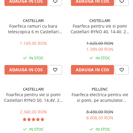
ADAUGA IN COS
ADAUGA IN COS
Plase si folii pentru gradinarit
Masini de sapat santuri (Trenchere)
Alte unelte de gradinarit
Foreze pentru subtraversari
Echipamente de protectie pentru
Accesorii pentru santier
CASTELLARI
CASTELLARI
gradina
Foarfeca ramuri cu bara
Foarfeca pentru vie si pomi
Tubulatura evacuare deseuri
telescopica 6 m Castellari
Castellari RYNO 40, 14.4V, 2 x
Casti de protectie
Parapeti rutieri
TUCANO VG6 + AT 6M,
2.5Ah, max. 25 mm, display
Manusi de lucru
Arzatoare izolatii cu gaz
lungime 251-650 cm, ramuri
1.169,00 RON
1.620,00 RON
Ochelari de protectie
max. 45 mm
1.399,00 RON
Electrice si Iluminat
IN STOC
IN STOC
Sisteme fotovoltaice
ADAUGA IN COS
ADAUGA IN COS
Prize & Prelungitoare
CASTELLARI
PELLENC
Foarfeca pentru vie si pomi
Foarfeca electrica pentru vie
Castellari RYNO 50, 14.4V, 2 x
si pomi, pe acumulator
2.5Ah, max. 32 mm, display
Pellenc PRUNION 250 - C45
2.340,00 RON
8.430,00 RON
8.008,50 RON
IN STOC
IN STOC