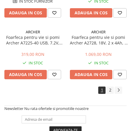
IN STOC FURNIZOR
IN STOC
ADAUGA IN COS
ADAUGA IN COS
ARCHER
ARCHER
Foarfeca pentru vie si pomi
Foarfeca pentru vie si pomi
Archer A7225-40 USB, 7.2V,
Archer A2728, 18V, 2 x 4Ah, 2
4Ah , 3 moduri de taiere (25,
moduri de taiere (38 & 28
20 & 15 mm)
mm)
319,00 RON
1.069,00 RON
IN STOC
IN STOC
ADAUGA IN COS
ADAUGA IN COS
1
2
Newsletter
Nu rata ofertele si promotiile noastre