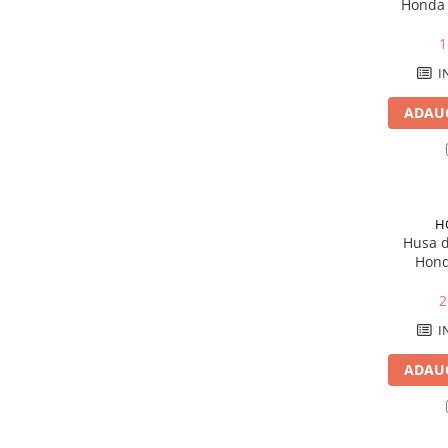
Honda 
Mobilier gradina
BF90D
1
Depozitare gradina
Gratare si accesorii
I
Piscine
ADAUG
Echipamente curatenie
Aparate de spalat cu presiune
Aspiratoare
Freze de zapada
H
Masini de maturat
Husa d
Suflante & Aspiratoare frunze
Hond
Accesorii echipamente curatenie
2
Unelte de gradinarit
I
Dispozitive de imprastiat si
semanat
ADAUG
Unelte taiat
Lopeti pentru zapada
Roabe si carucioare