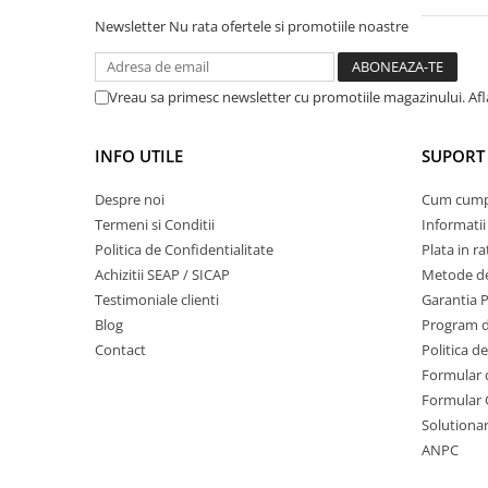
Sere si solarii
Newsletter
Nu rata ofertele si promotiile noastre
Plase si folii pentru gradinarit
Alte unelte de gradinarit
Vreau sa primesc newsletter cu promotiile magazinului. Af
Echipamente de protectie pentru
gradina
INFO UTILE
SUPORT 
Casti de protectie
Manusi de lucru
Despre noi
Cum cum
Ochelari de protectie
Termeni si Conditii
Informatii
Electrice si Iluminat
Politica de Confidentialitate
Plata in ra
Achizitii SEAP / SICAP
Metode de
Sisteme fotovoltaice
Testimoniale clienti
Garantia 
Prize & Prelungitoare
Blog
Program de
Constructii
Contact
Politica d
Masini de taiat
Formular 
Masini de taiat beton / asfalt
Formular 
Solutionare
Masini de taiat gresie / faianta
ANPC
Masini de taiat caramida
Motodebitatoare