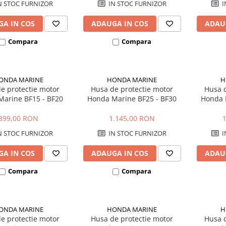
N STOC FURNIZOR
IN STOC FURNIZOR
I
A IN COS
ADAUGA IN COS
ADAU
Compara
Compara
ONDA MARINE
HONDA MARINE
H
e protectie motor
Husa de protectie motor
Husa d
arine BF15 - BF20
Honda Marine BF25 - BF30
Honda 
899,00 RON
1.145,00 RON
N STOC FURNIZOR
IN STOC FURNIZOR
I
A IN COS
ADAUGA IN COS
ADAU
Compara
Compara
ONDA MARINE
HONDA MARINE
H
e protectie motor
Husa de protectie motor
Husa d