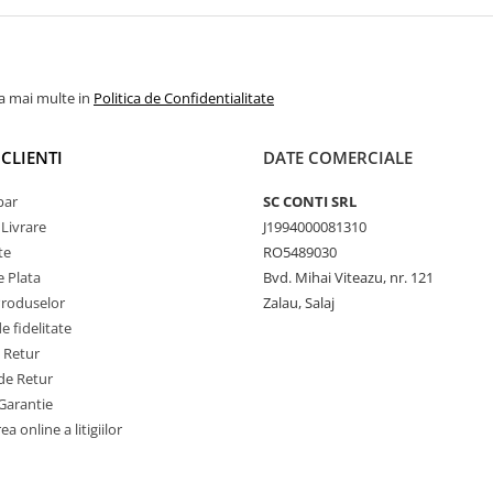
la mai multe in
Politica de Confidentialitate
CLIENTI
DATE COMERCIALE
par
SC CONTI SRL
 Livrare
J1994000081310
te
RO5489030
 Plata
Bvd. Mihai Viteazu, nr. 121
Produselor
Zalau, Salaj
 fidelitate
e Retur
de Retur
Garantie
a online a litigiilor