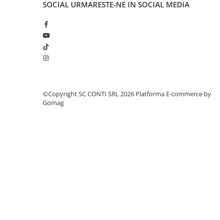
SOCIAL
URMARESTE-NE IN SOCIAL MEDIA
Masini de prelucrat fier-beton
Ghilotine
Placi extra mari
Accesorii masini de taiat
Finisare si Prelucrare suprafete
Elicoptere pardoseala
Vibratoare beton
©Copyright SC CONTI SRL 2026
Platforma E-commerce by
Rigle vibrante
Gomag
Scarificatoare beton
Aplicatoare cu banda
Slefuitoare pereti
Accesorii prelucrare suprafete
Sisteme pompare
Pompe pentru zugravit si vopsit
Masini de tencuit
Pompe glet cu snec
Pompe spuma poliuretanica