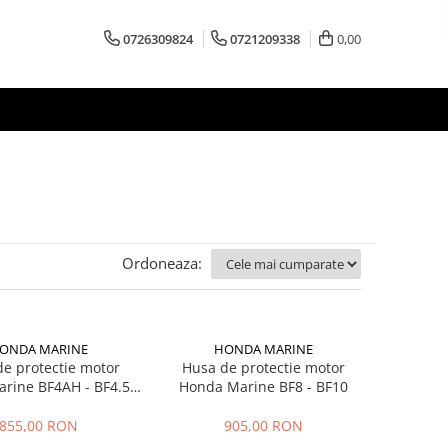
0726309824
0721209338
0,00
Ordoneaza:
ONDA MARINE
HONDA MARINE
e protectie motor
Husa de protectie motor
rine BF4AH - BF4.5 -
Honda Marine BF8 - BF10
F5DH -BF6AH
855,00 RON
905,00 RON