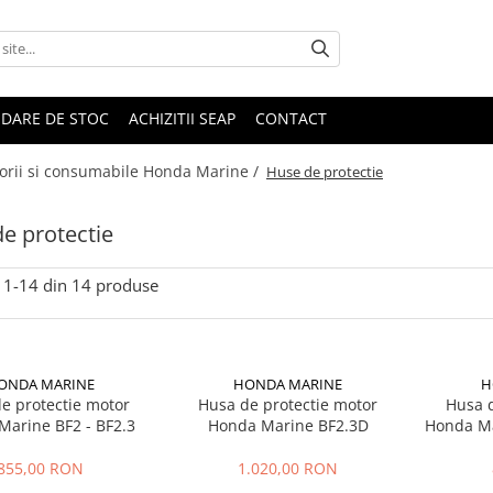
IDARE DE STOC
ACHIZITII SEAP
CONTACT
orii si consumabile Honda Marine /
Huse de protectie
e protectie
1-
14
din
14
produse
ONDA MARINE
HONDA MARINE
H
e protectie motor
Husa de protectie motor
Husa d
Marine BF2 - BF2.3
Honda Marine BF2.3D
Honda Ma
B
855,00 RON
1.020,00 RON