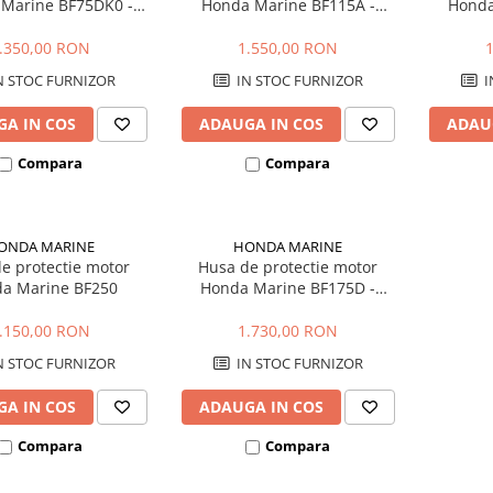
Marine BF75DK0 -
Honda Marine BF115A -
Honda
K0 - BF80 - BF100
BF130A
BF
.350,00 RON
1.550,00 RON
N STOC FURNIZOR
IN STOC FURNIZOR
I
A IN COS
ADAUGA IN COS
ADAU
Compara
Compara
ONDA MARINE
HONDA MARINE
e protectie motor
Husa de protectie motor
a Marine BF250
Honda Marine BF175D -
BF200D - BF225D - BF250D
.150,00 RON
1.730,00 RON
N STOC FURNIZOR
IN STOC FURNIZOR
A IN COS
ADAUGA IN COS
Compara
Compara