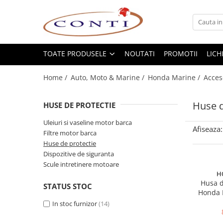
Toate Produsele
Casa si Gradina
TOATE PRODUSELE
NOUTATI
PROMOTII
LICH
Utilaje pentru gradina si accesorii
Home /
Auto, Moto & Marine /
Honda Marine /
Acces
Atomizoare si Pulverizatoare
Despicatoare de lemne
Huse d
HUSE DE PROTECTIE
Drujbe si fierastraie cu lant
Fierastraie pentru busteni
Uleiuri si vaseline motor barca
Afiseaza:
Filtre motor barca
Foarfeci de gradina
Huse de protectie
Masini de tuns iarba si accesorii
Dispozitive de siguranta
Motocoase si accesorii
Scule intretinere motoare
Motocositori
H
Husa d
Motosape si Motocultoare
STATUS STOC
Honda 
Motoburghie
In stoc furnizor
(14)
Masini de batut stalpi