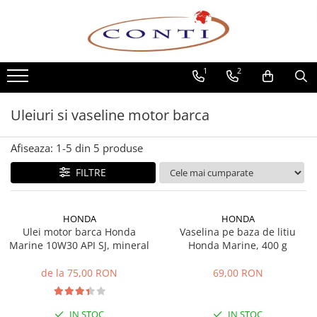
Toate Produsele
1
2
Casa si Gradina
Utilaje pentru gradina si accesorii
Uleiuri si vaseline motor barca
Atomizoare si Pulverizatoare
Despicatoare de lemne
Afiseaza:
1-
5
din
5
produse
Drujbe si fierastraie cu lant
Fierastraie pentru busteni
FILTRE
Foarfeci de gradina
Masini de tuns iarba si accesorii
HONDA
HONDA
Motocoase si accesorii
Ulei motor barca Honda
Vaselina pe baza de litiu
Marine 10W30 API SJ, mineral
Motocositori
Honda Marine, 400 g
Motosape si Motocultoare
de la 75,00 RON
69,00 RON
Motoburghie
Masini de batut stalpi
IN STOC
IN STOC