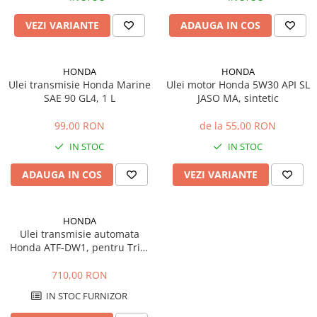
Sisteme combinate &
multifunctionale
VEZI VARIANTE
ADAUGA IN COS
Tocatoare de crengi si resturi
vegetale
Tractoare si Utilaje agricole
HONDA
HONDA
Ulei transmisie Honda Marine
Ulei motor Honda 5W30 API SL
Accesorii utilaje de gradina
SAE 90 GL4, 1 L
JASO MA, sintetic
Articole de bucatarie
Afumatoare
99,00 RON
de la 55,00 RON
Aparate de vidat
IN STOC
IN STOC
Feliatoare
ADAUGA IN COS
VEZI VARIANTE
Masini de framantat aluat
Masini de taitei
Masini de tocat carne
HONDA
Ulei transmisie automata
Masini de umplut carnati
Honda ATF-DW1, pentru Trim
Razatoare branzeturi
& Tilt, 4 L
Storcatoare de rosii
710,00 RON
Accesorii articole de bucatarie
IN STOC FURNIZOR
Gradina & Terasa