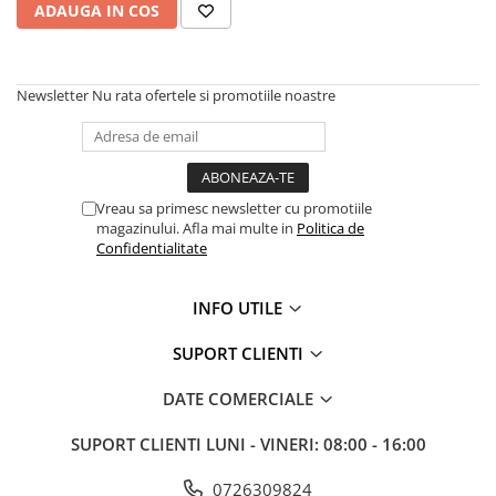
ADAUGA IN COS
Mobilier gradina
Depozitare gradina
Gratare si accesorii
Newsletter
Nu rata ofertele si promotiile noastre
Piscine
Echipamente curatenie
Aparate de spalat cu presiune
Aspiratoare
Vreau sa primesc newsletter cu promotiile
magazinului. Afla mai multe in
Politica de
Freze de zapada
Confidentialitate
Masini de maturat
Suflante & Aspiratoare frunze
INFO UTILE
Accesorii echipamente curatenie
Unelte de gradinarit
SUPORT CLIENTI
Dispozitive de imprastiat si
DATE COMERCIALE
semanat
Unelte taiat
SUPORT CLIENTI
LUNI - VINERI: 08:00 - 16:00
Lopeti pentru zapada
Roabe si carucioare
0726309824