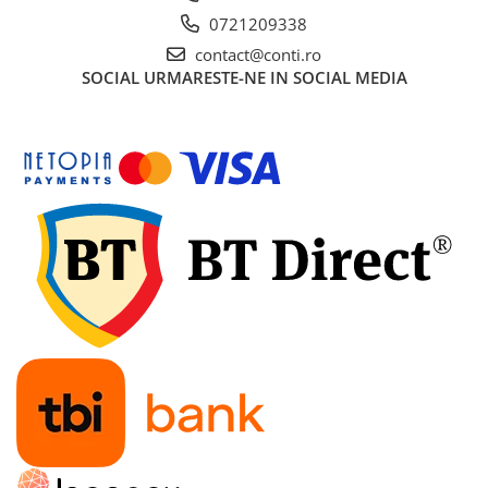
Sere si solarii
0721209338
Plase si folii pentru gradinarit
contact@conti.ro
Alte unelte de gradinarit
SOCIAL
URMARESTE-NE IN SOCIAL MEDIA
Echipamente de protectie pentru
gradina
Casti de protectie
Manusi de lucru
Ochelari de protectie
Electrice si Iluminat
Sisteme fotovoltaice
Prize & Prelungitoare
Constructii
Masini de taiat
Masini de taiat beton / asfalt
Masini de taiat gresie / faianta
Masini de taiat caramida
Motodebitatoare