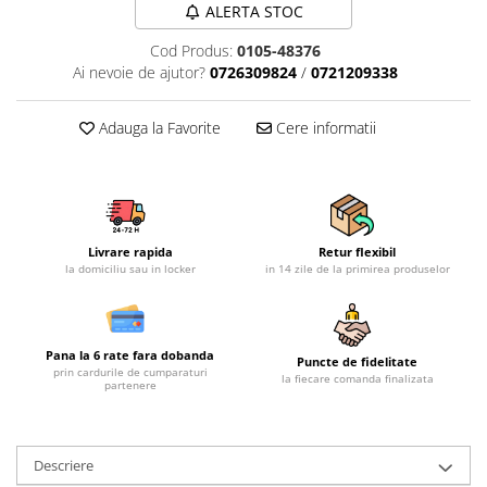
ALERTA STOC
Mobilier gradina
Depozitare gradina
Cod Produs:
0105-48376
Ai nevoie de ajutor?
0726309824
/
0721209338
Gratare si accesorii
Piscine
Adauga la Favorite
Cere informatii
Echipamente curatenie
Aparate de spalat cu presiune
Aspiratoare
Freze de zapada
Masini de maturat
Livrare rapida
Retur flexibil
la domiciliu sau in locker
in 14 zile de la primirea produselor
Suflante & Aspiratoare frunze
Accesorii echipamente curatenie
Unelte de gradinarit
Pana la 6 rate fara dobanda
Puncte de fidelitate
Dispozitive de imprastiat si
prin cardurile de cumparaturi
la fiecare comanda finalizata
partenere
semanat
Unelte taiat
Lopeti pentru zapada
Descriere
Roabe si carucioare