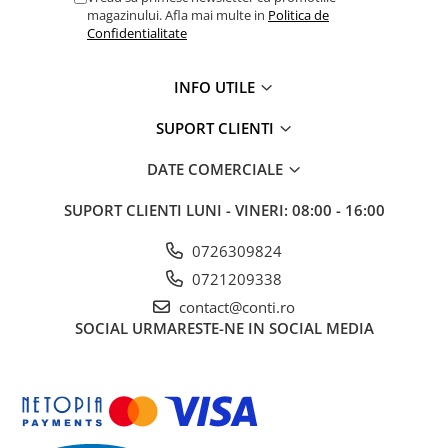
magazinului. Afla mai multe in
Politica de
Echipamente marcaje rutiere
Confidentialitate
Accesorii sisteme pompare
Compactoare
INFO UTILE
Maiuri compactoare
SUPORT CLIENTI
Placi compactoare unidirectionale
Placi compactoare reversibile
DATE COMERCIALE
Cilindri vibrocompactori
SUPORT CLIENTI
LUNI - VINERI: 08:00 - 16:00
Accesorii compactoare
Betoniere si Malaxoare
0726309824
Betoniere
0721209338
Malaxoare
contact@conti.ro
Accesorii betoniere
SOCIAL
URMARESTE-NE IN SOCIAL MEDIA
Depozitare, transport si protectie
Scari de lucru si schele
Echipamente de ridicat
Echipamente pentru transport