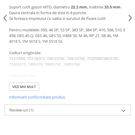
Sere si solarii
Suport cutit gazon MTD, diametru
22.2 mm
, inaltime
33.5 mm
.
Gaura centrala in forma de stea in 4 puncte.
Plase si folii pentru gradinarit
Se livreaza impreuna cu saiba si surubul de fixare cutit.
Alte unelte de gradinarit
Echipamente de protectie pentru
Pentru modelele: 050, 46 SP, 53 SP, 383 SP, 384 SP, 410, 508, 510, E
gradina
458, GES 45 Q, GES 46, GES 53, HBM 50, M 46, RP-21, SB 46, YM
4018 S, YM 5018 S, YM 5518 SE.
Casti de protectie
Manusi de lucru
Coduri originale:
753-0588, 753-06315, 748-0376C, 748-0376E, 75305887480376E,
Ochelari de protectie
75306315, 7480376, 7480376C, 7480376E
Electrice si Iluminat
Date tehnice:
Sisteme fotovoltaice
Diametru arbore: 22.2 mm
Prize & Prelungitoare
Inaltime: 33.5 mm
VEZI MAI MULT
Constructii
Adancime de introducere: 19.5 mm
Informatii conformitate produs
Greutate: 280 g
Masini de taiat
Masini de taiat beton / asfalt
Review-uri
(1)
Masini de taiat gresie / faianta
Masini de taiat caramida
Motodebitatoare