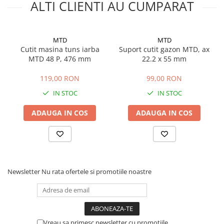
ALTI CLIENTI AU CUMPARAT
Masini de prelucrat fier-beton
Ghilotine
Placi extra mari
MTD
MTD
Cutit masina tuns iarba
Suport cutit gazon MTD, ax
Accesorii masini de taiat
MTD 48 P, 476 mm
22.2 x 55 mm
Finisare si Prelucrare suprafete
Elicoptere pardoseala
119,00 RON
99,00 RON
Vibratoare beton
IN STOC
IN STOC
Rigle vibrante
ADAUGA IN COS
ADAUGA IN COS
Scarificatoare beton
Aplicatoare cu banda
Slefuitoare pereti
Accesorii prelucrare suprafete
Sisteme pompare
Newsletter
Nu rata ofertele si promotiile noastre
Pompe pentru zugravit si vopsit
Masini de tencuit
Pompe glet cu snec
Vreau sa primesc newsletter cu promotiile
Pompe spuma poliuretanica