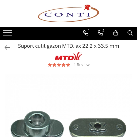
Toate Produsele
1
2
Casa si Gradina
Utilaje pentru gradina si accesorii
Suport cutit gazon MTD, ax 22.2 x 33.5 mm
Atomizoare si Pulverizatoare
Despicatoare de lemne
1 Review
Drujbe si fierastraie cu lant
Fierastraie pentru busteni
Foarfeci de gradina
Masini de tuns iarba si accesorii
Motocoase si accesorii
Motocositori
Motosape si Motocultoare
Motoburghie
Masini de batut stalpi