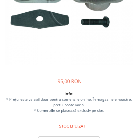
Sisteme combinate &
multifunctionale
Tocatoare de crengi si resturi
vegetale
Tractoare si Utilaje agricole
Accesorii utilaje de gradina
Articole de bucatarie
Afumatoare
Aparate de vidat
Feliatoare
Masini de framantat aluat
95,00 RON
Masini de taitei
Info:
Masini de tocat carne
* Prețul este valabil doar pentru comenzile online. În magazinele noastre,
Masini de umplut carnati
prețul poate varia.
Razatoare branzeturi
* Comenzile se plasează exclusiv pe site.
Storcatoare de rosii
STOC EPUIZAT
Accesorii articole de bucatarie
Gradina & Terasa