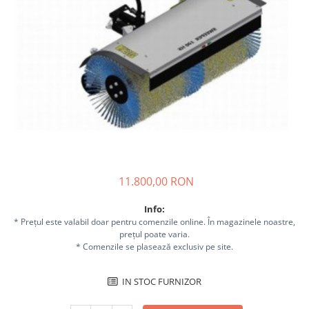
Sisteme combinate &
multifunctionale
Tocatoare de crengi si resturi
vegetale
Tractoare si Utilaje agricole
Accesorii utilaje de gradina
Articole de bucatarie
Afumatoare
Aparate de vidat
Feliatoare
Masini de framantat aluat
11.800,00 RON
Masini de taitei
Info:
Masini de tocat carne
* Prețul este valabil doar pentru comenzile online. În magazinele noastre,
Masini de umplut carnati
prețul poate varia.
* Comenzile se plasează exclusiv pe site.
Razatoare branzeturi
Storcatoare de rosii
IN STOC FURNIZOR
Accesorii articole de bucatarie
Gradina & Terasa