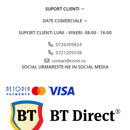
Echipamente marcaje rutiere
SUPORT CLIENTI
Accesorii sisteme pompare
DATE COMERCIALE
Compactoare
Maiuri compactoare
SUPORT CLIENTI
LUNI - VINERI: 08:00 - 16:00
Placi compactoare unidirectionale
0726309824
Placi compactoare reversibile
0721209338
Cilindri vibrocompactori
contact@conti.ro
Accesorii compactoare
SOCIAL
URMARESTE-NE IN SOCIAL MEDIA
Betoniere si Malaxoare
Betoniere
Malaxoare
Accesorii betoniere
Depozitare, transport si protectie
Scari de lucru si schele
Echipamente de ridicat
Echipamente pentru transport