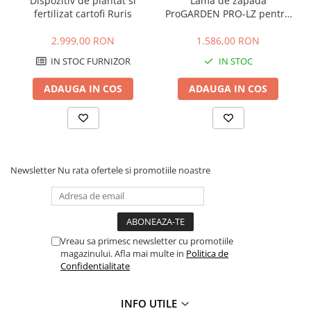
Dispozitiv de plantat si
Lama de zapada
fertilizat cartofi Ruris
ProGARDEN PRO-LZ pentru
Masini de prelucrat fier-beton
mini tractor Campo T, 110
Ghilotine
cm
2.999,00 RON
1.586,00 RON
Placi extra mari
IN STOC FURNIZOR
IN STOC
Accesorii masini de taiat
Finisare si Prelucrare suprafete
ADAUGA IN COS
ADAUGA IN COS
Elicoptere pardoseala
Vibratoare beton
Rigle vibrante
Scarificatoare beton
Newsletter
Nu rata ofertele si promotiile noastre
Aplicatoare cu banda
Slefuitoare pereti
Accesorii prelucrare suprafete
Sisteme pompare
Vreau sa primesc newsletter cu promotiile
magazinului. Afla mai multe in
Politica de
Pompe pentru zugravit si vopsit
Confidentialitate
Masini de tencuit
Pompe glet cu snec
INFO UTILE
Pompe spuma poliuretanica