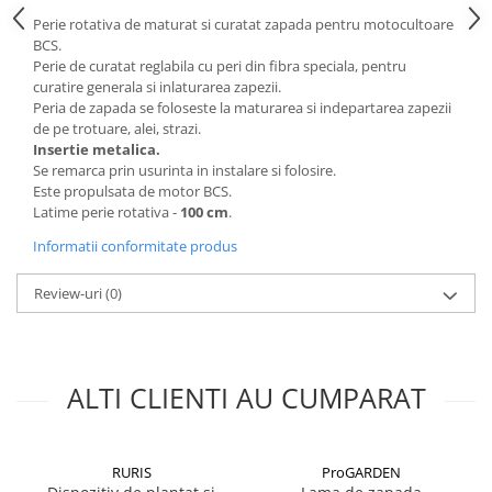
Sere si solarii
Perie rotativa de maturat si curatat zapada pentru motocultoare
BCS.
Plase si folii pentru gradinarit
Perie de curatat reglabila cu peri din fibra speciala, pentru
Alte unelte de gradinarit
curatire generala si inlaturarea zapezii.
Echipamente de protectie pentru
Peria de zapada se foloseste la maturarea si indepartarea zapezii
gradina
de pe trotuare, alei, strazi.
Insertie metalica.
Casti de protectie
Se remarca prin usurinta in instalare si folosire.
Manusi de lucru
Este propulsata de motor BCS.
Latime perie rotativa -
100 cm
.
Ochelari de protectie
Informatii conformitate produs
Electrice si Iluminat
Sisteme fotovoltaice
Review-uri
(0)
Prize & Prelungitoare
Constructii
Masini de taiat
ALTI CLIENTI AU CUMPARAT
Masini de taiat beton / asfalt
Masini de taiat gresie / faianta
Masini de taiat caramida
RURIS
ProGARDEN
Motodebitatoare