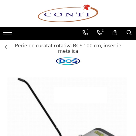
Toate Produsele
1
2
Casa si Gradina
Utilaje pentru gradina si accesorii
Perie de curatat rotativa BCS 100 cm, insertie
Atomizoare si Pulverizatoare
metalica
Despicatoare de lemne
Drujbe si fierastraie cu lant
Fierastraie pentru busteni
Foarfeci de gradina
Masini de tuns iarba si accesorii
Motocoase si accesorii
Motocositori
Motosape si Motocultoare
Motoburghie
Masini de batut stalpi